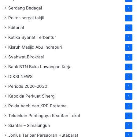
Serdang Bedagai
1
Polres sergai takjil
1
Editorial
1
Ketika Syariat Terbentur
1
Kisruh Masjid Abu Indrapuri
1
Syahwat Birokrasi
1
Bank BTN Buka Lowongan Kerja
1
DIKSI NEWS
1
Periode 2026-2030
1
Kapolda Perkuat Sinergi
1
Polda Aceh dan KPP Pratama
1
Tekankan Pentingnya Kearifan Lokal
1
Siantar – Simalungun
1
Jonius Taripar Parsaoran Hutabarat
1