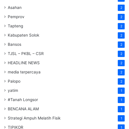
Asahan
2
Pemprov
2
Tapteng
2
Kabupaten Solok
2
Bansos
2
TJSL – PKBL – CSR
2
HEADLINE NEWS
2
media terpercaya
2
Palopo
2
yatim
1
#Tanah Longsor
1
BENCANA ALAM
1
Strategi Ampuh Melatih Fisik
1
TIPIKOR
1