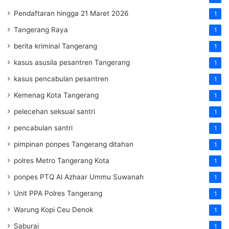
Pendaftaran hingga 21 Maret 2026
1
Tangerang Raya
1
berita kriminal Tangerang
1
kasus asusila pesantren Tangerang
1
kasus pencabulan pesantren
1
Kemenag Kota Tangerang
1
pelecehan seksual santri
1
pencabulan santri
1
pimpinan ponpes Tangerang ditahan
1
polres Metro Tangerang Kota
1
ponpes PTQ Al Azhaar Ummu Suwanah
1
Unit PPA Polres Tangerang
1
Warung Kopi Ceu Denok
1
Saburai
1