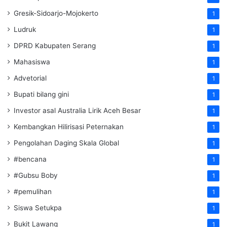
Gresik-Sidoarjo-Mojokerto
1
Ludruk
1
DPRD Kabupaten Serang
1
Mahasiswa
1
Advetorial
1
Bupati bilang gini
1
Investor asal Australia Lirik Aceh Besar
1
Kembangkan Hilirisasi Peternakan
1
Pengolahan Daging Skala Global
1
#bencana
1
#Gubsu Boby
1
#pemulihan
1
Siswa Setukpa
1
Bukit Lawang
1