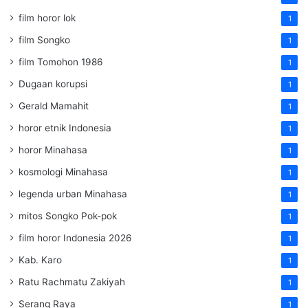
film horor lok
1
film Songko
1
film Tomohon 1986
1
Dugaan korupsi
1
Gerald Mamahit
1
horor etnik Indonesia
1
horor Minahasa
1
kosmologi Minahasa
1
legenda urban Minahasa
1
mitos Songko Pok-pok
1
film horor Indonesia 2026
1
Kab. Karo
1
Ratu Rachmatu Zakiyah
1
Serang Raya
1