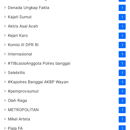
Denada Ungkap Fakta
1
Kajati Sumut
1
Aktris Asal Aceh
1
Kejari Karo
1
Komisi III DPR RI
1
Internasional
1
#118casisAnggota Polres banggai
1
Selebritis
1
#Kapolres Banggai AKBP Wayan
1
#pemprovsumut
1
Olah Raga
1
METROPOLITAN
1
Mikel Arteta
1
Piala FA
1