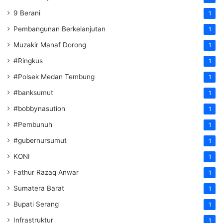
9 Berani
1
Pembangunan Berkelanjutan
1
Muzakir Manaf Dorong
1
#Ringkus
1
#Polsek Medan Tembung
1
#banksumut
1
#bobbynasution
1
#Pembunuh
1
#gubernursumut
1
KONI
1
Fathur Razaq Anwar
1
Sumatera Barat
1
Bupati Serang
1
Infrastruktur
1