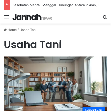
Panduan Makanan Bergizi Seimbang untuk Menjaga Kesehatan Rahim Wanita
Menu
Se
Home
/
Usaha Tani
Usaha Tani
Pendidikan