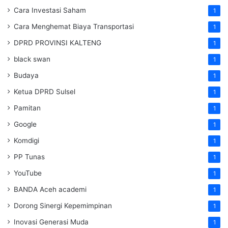
Cara Investasi Saham
1
Cara Menghemat Biaya Transportasi
1
DPRD PROVINSI KALTENG
1
black swan
1
Budaya
1
Ketua DPRD Sulsel
1
Pamitan
1
Google
1
Komdigi
1
PP Tunas
1
YouTube
1
BANDA Aceh academi
1
Dorong Sinergi Kepemimpinan
1
Inovasi Generasi Muda
1