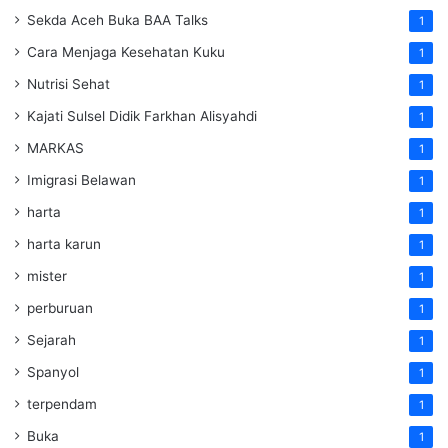
Sekda Aceh Buka BAA Talks
1
Cara Menjaga Kesehatan Kuku
1
Nutrisi Sehat
1
Kajati Sulsel Didik Farkhan Alisyahdi
1
MARKAS
1
Imigrasi Belawan
1
harta
1
harta karun
1
mister
1
perburuan
1
Sejarah
1
Spanyol
1
terpendam
1
Buka
1