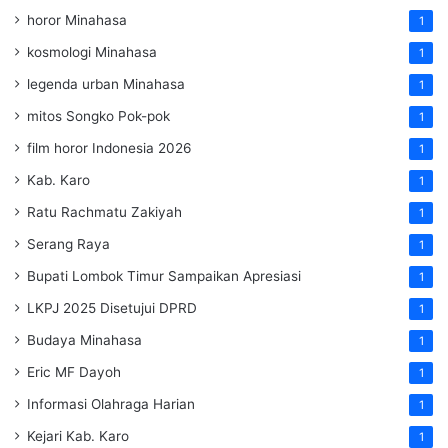
horor Minahasa
1
kosmologi Minahasa
1
legenda urban Minahasa
1
mitos Songko Pok-pok
1
film horor Indonesia 2026
1
Kab. Karo
1
Ratu Rachmatu Zakiyah
1
Serang Raya
1
Bupati Lombok Timur Sampaikan Apresiasi
1
LKPJ 2025 Disetujui DPRD
1
Budaya Minahasa
1
Eric MF Dayoh
1
Informasi Olahraga Harian
1
Kejari Kab. Karo
1