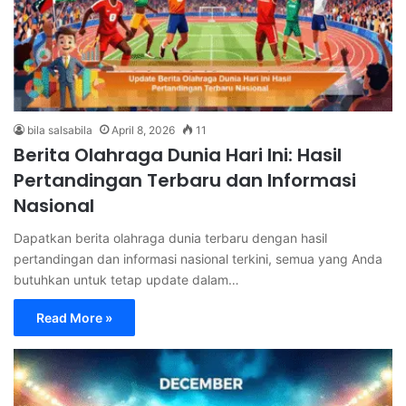
bila salsabila
April 8, 2026
11
Berita Olahraga Dunia Hari Ini: Hasil
Pertandingan Terbaru dan Informasi
Nasional
Dapatkan berita olahraga dunia terbaru dengan hasil
pertandingan dan informasi nasional terkini, semua yang Anda
butuhkan untuk tetap update dalam…
Read More »