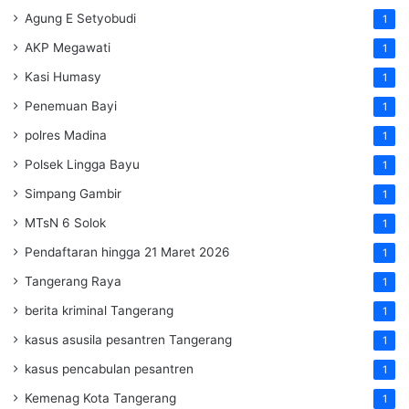
Agung E Setyobudi
1
AKP Megawati
1
Kasi Humasy
1
Penemuan Bayi
1
polres Madina
1
Polsek Lingga Bayu
1
Simpang Gambir
1
MTsN 6 Solok
1
Pendaftaran hingga 21 Maret 2026
1
Tangerang Raya
1
berita kriminal Tangerang
1
kasus asusila pesantren Tangerang
1
kasus pencabulan pesantren
1
Kemenag Kota Tangerang
1