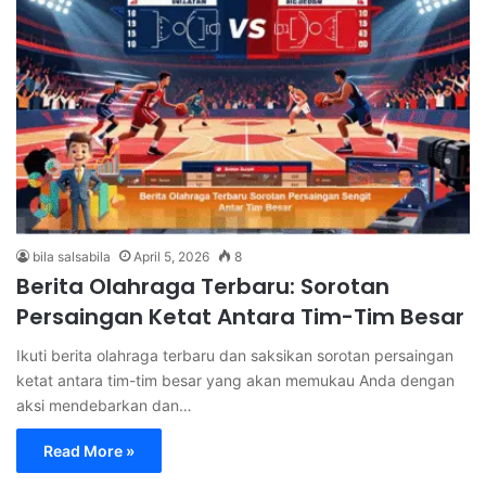
bila salsabila
April 5, 2026
8
Berita Olahraga Terbaru: Sorotan
Persaingan Ketat Antara Tim-Tim Besar
Ikuti berita olahraga terbaru dan saksikan sorotan persaingan
ketat antara tim-tim besar yang akan memukau Anda dengan
aksi mendebarkan dan…
Read More »