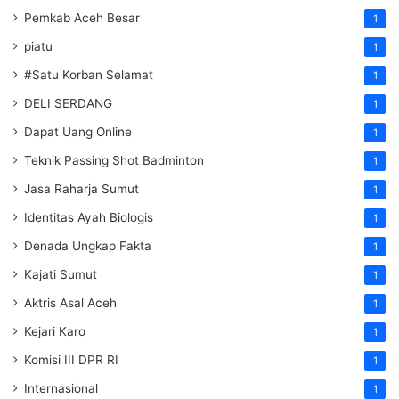
Pemkab Aceh Besar
1
piatu
1
#Satu Korban Selamat
1
DELI SERDANG
1
Dapat Uang Online
1
Teknik Passing Shot Badminton
1
Jasa Raharja Sumut
1
Identitas Ayah Biologis
1
Denada Ungkap Fakta
1
Kajati Sumut
1
Aktris Asal Aceh
1
Kejari Karo
1
Komisi III DPR RI
1
Internasional
1