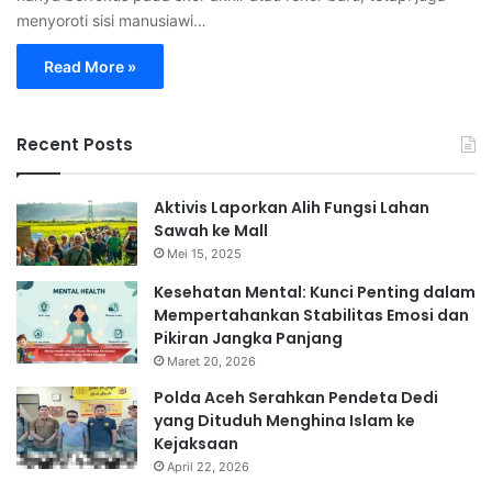
menyoroti sisi manusiawi…
Read More »
Recent Posts
Aktivis Laporkan Alih Fungsi Lahan
Sawah ke Mall
Mei 15, 2025
Kesehatan Mental: Kunci Penting dalam
Mempertahankan Stabilitas Emosi dan
Pikiran Jangka Panjang
Maret 20, 2026
Polda Aceh Serahkan Pendeta Dedi
yang Dituduh Menghina Islam ke
Kejaksaan
April 22, 2026