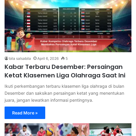
bila salsabila
April 6, 2026
5
Kabar Terbaru Desember: Persaingan
Ketat Klasemen Liga Olahraga Saat Ini
Ikuti perkembangan terbaru klasemen liga olahraga di bulan
Desember dan saksikan persaingan ketat yang menentukan
juara, jangan lewatkan informasi pentingnya.
Read More »