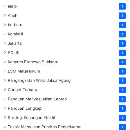
ajaib
1
Aneh
1
berburu
1
Komisi II
1
Jakarta
1
POLRI
1
Keppres Prabowo Subianto
1
LSM MataHukum
1
Pengangkatan Wakil Jaksa Agung
1
Gadget Terbaru
1
Panduan Menyesuaikan Laptop
1
Panduan Lengkap
1
Strategi Keuangan Efektif
1
Teknik Menyusun Prioritas Pengeluaran
1