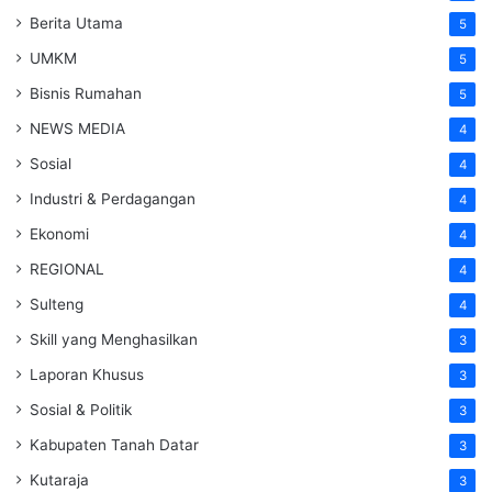
Berita Utama
5
UMKM
5
Bisnis Rumahan
5
NEWS MEDIA
4
Sosial
4
Industri & Perdagangan
4
Ekonomi
4
REGIONAL
4
Sulteng
4
Skill yang Menghasilkan
3
Laporan Khusus
3
Sosial & Politik
3
Kabupaten Tanah Datar
3
Kutaraja
3