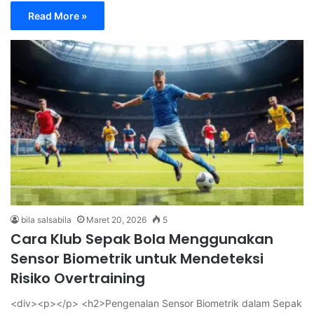
Read More »
bila salsabila
Maret 20, 2026
5
Cara Klub Sepak Bola Menggunakan
Sensor Biometrik untuk Mendeteksi
Risiko Overtraining
<div><p></p> <h2>Pengenalan Sensor Biometrik dalam Sepak