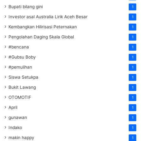
Bupati bilang gini
1
Investor asal Australia Lirik Aceh Besar
1
Kembangkan Hilirisasi Peternakan
1
Pengolahan Daging Skala Global
1
#bencana
1
#Gubsu Boby
1
#pemulihan
1
Siswa Setukpa
1
Bukit Lawang
1
OTOMOTIF
1
April
1
gunawan
1
Indako
1
makin happy
1