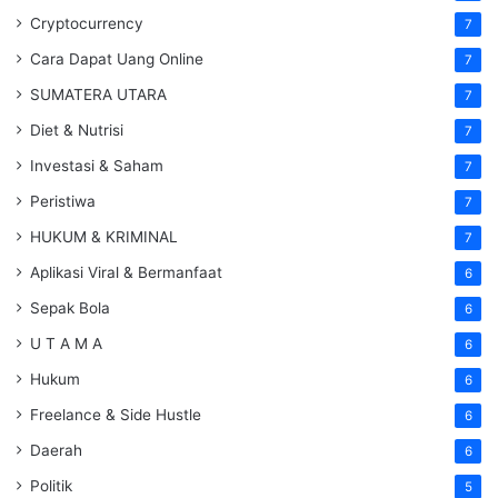
Cryptocurrency
7
Cara Dapat Uang Online
7
SUMATERA UTARA
7
Diet & Nutrisi
7
Investasi & Saham
7
Peristiwa
7
HUKUM & KRIMINAL
7
Aplikasi Viral & Bermanfaat
6
Sepak Bola
6
U T A M A
6
Hukum
6
Freelance & Side Hustle
6
Daerah
6
Politik
5