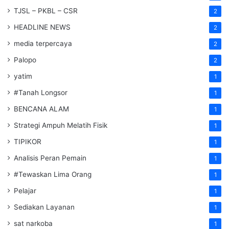
TJSL – PKBL – CSR
2
HEADLINE NEWS
2
media terpercaya
2
Palopo
2
yatim
1
#Tanah Longsor
1
BENCANA ALAM
1
Strategi Ampuh Melatih Fisik
1
TIPIKOR
1
Analisis Peran Pemain
1
#Tewaskan Lima Orang
1
Pelajar
1
Sediakan Layanan
1
sat narkoba
1