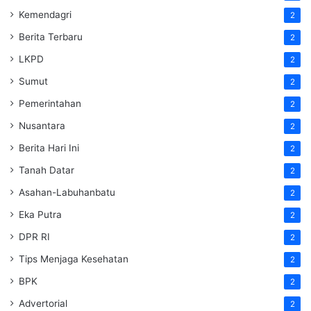
Kemendagri
2
Berita Terbaru
2
LKPD
2
Sumut
2
Pemerintahan
2
Nusantara
2
Berita Hari Ini
2
Tanah Datar
2
Asahan-Labuhanbatu
2
Eka Putra
2
DPR RI
2
Tips Menjaga Kesehatan
2
BPK
2
Advertorial
2