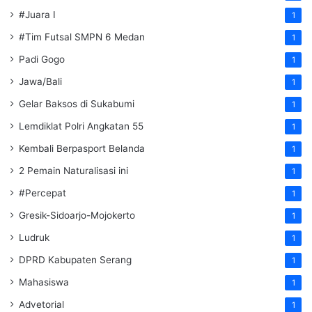
#Juara I
1
#Tim Futsal SMPN 6 Medan
1
Padi Gogo
1
Jawa/Bali
1
Gelar Baksos di Sukabumi
1
Lemdiklat Polri Angkatan 55
1
Kembali Berpasport Belanda
1
2 Pemain Naturalisasi ini
1
#Percepat
1
Gresik-Sidoarjo-Mojokerto
1
Ludruk
1
DPRD Kabupaten Serang
1
Mahasiswa
1
Advetorial
1