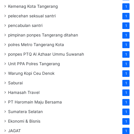
Kemenag Kota Tangerang
1
pelecehan seksual santri
1
pencabulan santri
1
pimpinan ponpes Tangerang ditahan
1
polres Metro Tangerang Kota
1
ponpes PTQ Al Azhaar Ummu Suwanah
1
Unit PPA Polres Tangerang
1
Warung Kopi Ceu Denok
1
Saburai
1
Hamasah Travel
1
PT Haromain Maju Bersama
1
Sumatera Selatan
1
Ekonomi & Bisnis
1
JAGAT
1