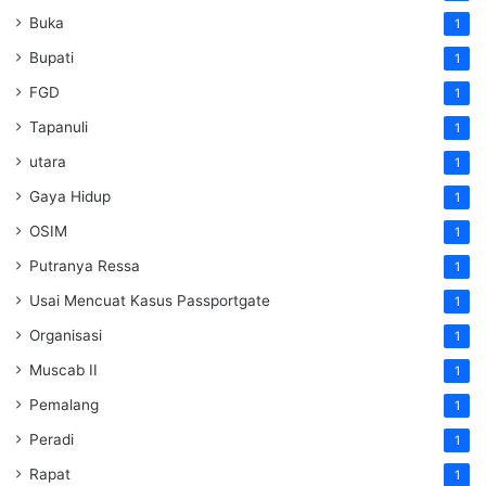
Buka
1
Bupati
1
FGD
1
Tapanuli
1
utara
1
Gaya Hidup
1
OSIM
1
Putranya Ressa
1
Usai Mencuat Kasus Passportgate
1
Organisasi
1
Muscab II
1
Pemalang
1
Peradi
1
Rapat
1