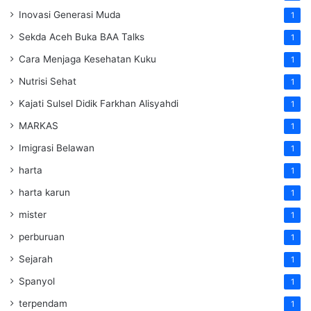
Inovasi Generasi Muda
1
Sekda Aceh Buka BAA Talks
1
Cara Menjaga Kesehatan Kuku
1
Nutrisi Sehat
1
Kajati Sulsel Didik Farkhan Alisyahdi
1
MARKAS
1
Imigrasi Belawan
1
harta
1
harta karun
1
mister
1
perburuan
1
Sejarah
1
Spanyol
1
terpendam
1