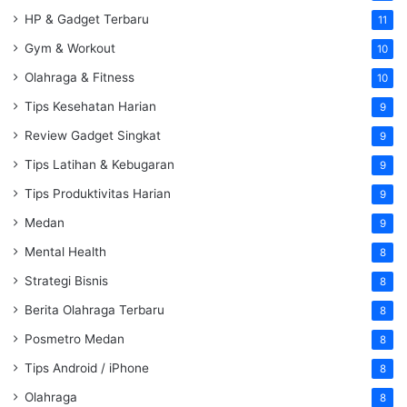
HP & Gadget Terbaru
11
Gym & Workout
10
Olahraga & Fitness
10
Tips Kesehatan Harian
9
Review Gadget Singkat
9
Tips Latihan & Kebugaran
9
Tips Produktivitas Harian
9
Medan
9
Mental Health
8
Strategi Bisnis
8
Berita Olahraga Terbaru
8
Posmetro Medan
8
Tips Android / iPhone
8
Olahraga
8