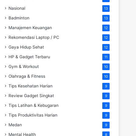
Nasional
13
Badminton
13
Manajemen Keuangan
12
Rekomendasi Laptop / PC
12
Gaya Hidup Sehat
12
HP & Gadget Terbaru
11
Gym & Workout
10
Olahraga & Fitness
10
Tips Kesehatan Harian
9
Review Gadget Singkat
9
Tips Latihan & Kebugaran
9
Tips Produktivitas Harian
9
Medan
9
Mental Health
8