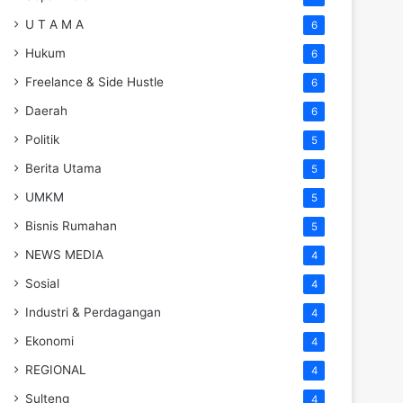
U T A M A
6
Hukum
6
Freelance & Side Hustle
6
Daerah
6
Politik
5
Berita Utama
5
UMKM
5
Bisnis Rumahan
5
NEWS MEDIA
4
Sosial
4
Industri & Perdagangan
4
Ekonomi
4
REGIONAL
4
Sulteng
4