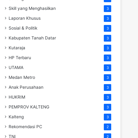
Skill yang Menghasilkan
3
Laporan Khusus
3
Sosial & Politik
3
Kabupaten Tanah Datar
3
Kutaraja
3
HP Terbaru
3
UTAMA
3
Medan Metro
3
Anak Perusahaan
3
HUKRIM
3
PEMPROV KALTENG
3
Kalteng
3
Rekomendasi PC
2
TNI
2