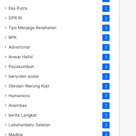
Eka Putra
2
DPR RI
2
Tips Menjaga Kesehatan
2
BPK
2
Advertorial
2
Anwar Hafid
2
Payakumbuh
2
banyolan sosial
2
Obrolan Warung Kopi
2
Humaniora
2
Anambas
2
berita Langkat
2
Labuhanbatu Selatan
2
Madina
2