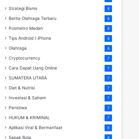
Strategi Bisnis
8
Berita Olahraga Terbaru
8
Posmetro Medan
8
Tips Android / iPhone
8
Olahraga
8
Cryptocurrency
7
Cara Dapat Uang Online
7
SUMATERA UTARA
7
Diet & Nutrisi
7
Investasi & Saham
7
Peristiwa
7
HUKUM & KRIMINAL
7
Aplikasi Viral & Bermanfaat
6
Sepak Bola
6