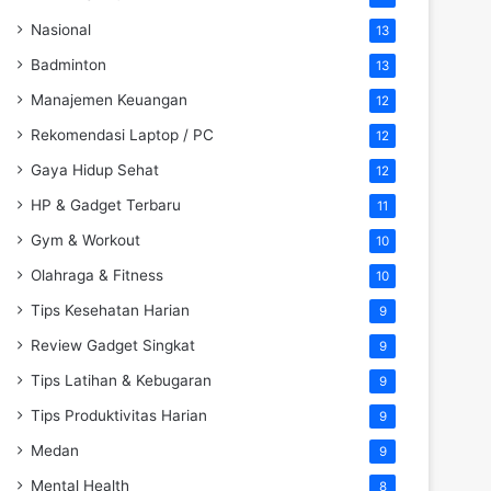
Nasional
13
Badminton
13
Manajemen Keuangan
12
Rekomendasi Laptop / PC
12
Gaya Hidup Sehat
12
HP & Gadget Terbaru
11
Gym & Workout
10
Olahraga & Fitness
10
Tips Kesehatan Harian
9
Review Gadget Singkat
9
Tips Latihan & Kebugaran
9
Tips Produktivitas Harian
9
Medan
9
Mental Health
8