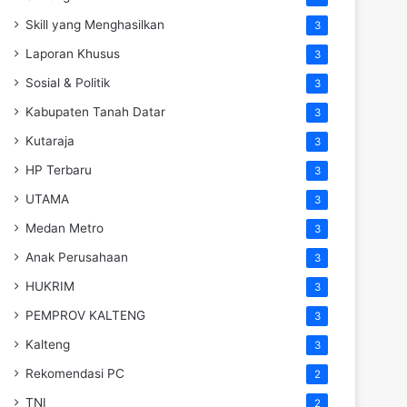
Skill yang Menghasilkan
3
Laporan Khusus
3
Sosial & Politik
3
Kabupaten Tanah Datar
3
Kutaraja
3
HP Terbaru
3
UTAMA
3
Medan Metro
3
Anak Perusahaan
3
HUKRIM
3
PEMPROV KALTENG
3
Kalteng
3
Rekomendasi PC
2
TNI
2