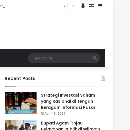
Log In
Random Article
Sidebar
dalam
Search
for
Recent Posts
Strategi Investasi Saham
yang Rasional di Tengah
Beragam Informasi Pasar
April 16, 2026
Bupati Agam Tinjau
Pelayanan Publik di Wilayah