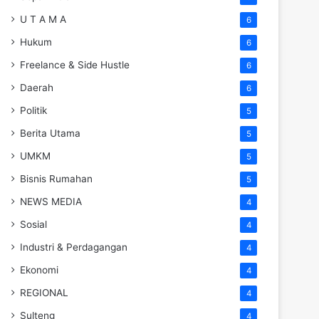
U T A M A
6
Hukum
6
Freelance & Side Hustle
6
Daerah
6
Politik
5
Berita Utama
5
UMKM
5
Bisnis Rumahan
5
NEWS MEDIA
4
Sosial
4
Industri & Perdagangan
4
Ekonomi
4
REGIONAL
4
Sulteng
4