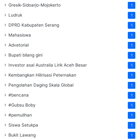
Gresik-Sidoarjo-Mojokerto
1
Ludruk
1
DPRD Kabupaten Serang
1
Mahasiswa
1
Advetorial
1
Bupati bilang gini
1
Investor asal Australia Lirik Aceh Besar
1
Kembangkan Hilirisasi Peternakan
1
Pengolahan Daging Skala Global
1
#bencana
1
#Gubsu Boby
1
#pemulihan
1
Siswa Setukpa
1
Bukit Lawang
1