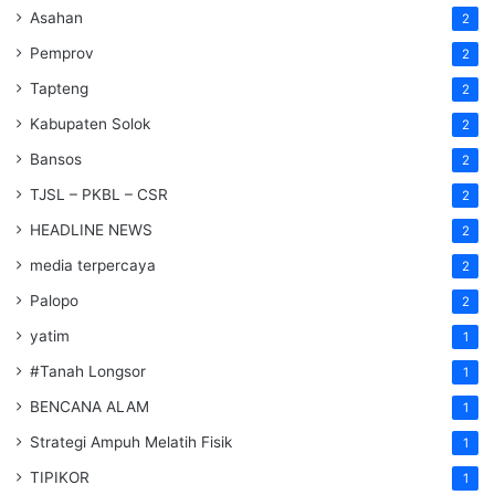
Asahan
2
Pemprov
2
Tapteng
2
Kabupaten Solok
2
Bansos
2
TJSL – PKBL – CSR
2
HEADLINE NEWS
2
media terpercaya
2
Palopo
2
yatim
1
#Tanah Longsor
1
BENCANA ALAM
1
Strategi Ampuh Melatih Fisik
1
TIPIKOR
1