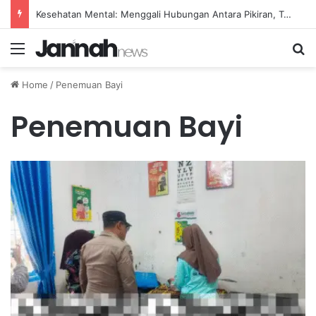
Kesehatan Mental: Menggali Hubungan Antara Pikiran, Tubuh, dan Emosi secara Mendalam
Menu
Se
Home
/
Penemuan Bayi
Penemuan Bayi