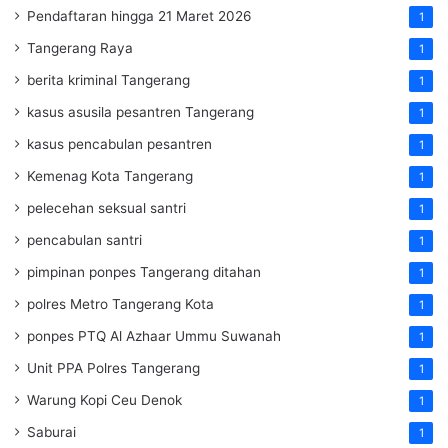
Pendaftaran hingga 21 Maret 2026
1
Tangerang Raya
1
berita kriminal Tangerang
1
kasus asusila pesantren Tangerang
1
kasus pencabulan pesantren
1
Kemenag Kota Tangerang
1
pelecehan seksual santri
1
pencabulan santri
1
pimpinan ponpes Tangerang ditahan
1
polres Metro Tangerang Kota
1
ponpes PTQ Al Azhaar Ummu Suwanah
1
Unit PPA Polres Tangerang
1
Warung Kopi Ceu Denok
1
Saburai
1