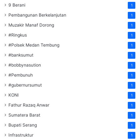
9 Berani
1
Pembangunan Berkelanjutan
1
Muzakir Manaf Dorong
1
#Ringkus
1
#Polsek Medan Tembung
1
#banksumut
1
#bobbynasution
1
#Pembunuh
1
#gubernursumut
1
KONI
1
Fathur Razaq Anwar
1
Sumatera Barat
1
Bupati Serang
1
Infrastruktur
1