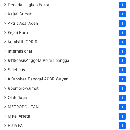
Denada Ungkap Fakta
1
Kajati Sumut
1
Aktris Asal Aceh
1
Kejari Karo
1
Komisi III DPR RI
1
Internasional
1
#118casisAnggota Polres banggai
1
Selebritis
1
#Kapolres Banggai AKBP Wayan
1
#pemprovsumut
1
Olah Raga
1
METROPOLITAN
1
Mikel Arteta
1
Piala FA
1