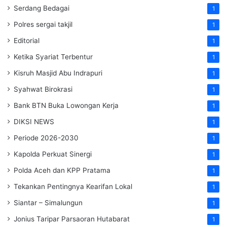
Serdang Bedagai
1
Polres sergai takjil
1
Editorial
1
Ketika Syariat Terbentur
1
Kisruh Masjid Abu Indrapuri
1
Syahwat Birokrasi
1
Bank BTN Buka Lowongan Kerja
1
DIKSI NEWS
1
Periode 2026-2030
1
Kapolda Perkuat Sinergi
1
Polda Aceh dan KPP Pratama
1
Tekankan Pentingnya Kearifan Lokal
1
Siantar – Simalungun
1
Jonius Taripar Parsaoran Hutabarat
1