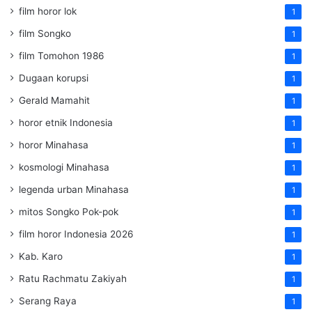
film horor lok
1
film Songko
1
film Tomohon 1986
1
Dugaan korupsi
1
Gerald Mamahit
1
horor etnik Indonesia
1
horor Minahasa
1
kosmologi Minahasa
1
legenda urban Minahasa
1
mitos Songko Pok-pok
1
film horor Indonesia 2026
1
Kab. Karo
1
Ratu Rachmatu Zakiyah
1
Serang Raya
1