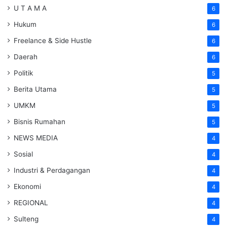
U T A M A
6
Hukum
6
Freelance & Side Hustle
6
Daerah
6
Politik
5
Berita Utama
5
UMKM
5
Bisnis Rumahan
5
NEWS MEDIA
4
Sosial
4
Industri & Perdagangan
4
Ekonomi
4
REGIONAL
4
Sulteng
4