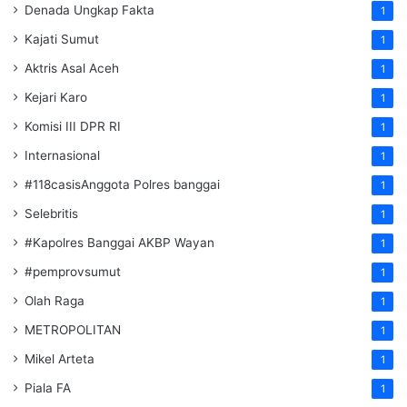
Denada Ungkap Fakta
1
Kajati Sumut
1
Aktris Asal Aceh
1
Kejari Karo
1
Komisi III DPR RI
1
Internasional
1
#118casisAnggota Polres banggai
1
Selebritis
1
#Kapolres Banggai AKBP Wayan
1
#pemprovsumut
1
Olah Raga
1
METROPOLITAN
1
Mikel Arteta
1
Piala FA
1