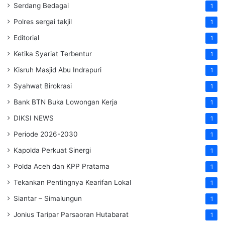
Serdang Bedagai
1
Polres sergai takjil
1
Editorial
1
Ketika Syariat Terbentur
1
Kisruh Masjid Abu Indrapuri
1
Syahwat Birokrasi
1
Bank BTN Buka Lowongan Kerja
1
DIKSI NEWS
1
Periode 2026-2030
1
Kapolda Perkuat Sinergi
1
Polda Aceh dan KPP Pratama
1
Tekankan Pentingnya Kearifan Lokal
1
Siantar – Simalungun
1
Jonius Taripar Parsaoran Hutabarat
1