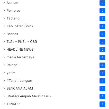
Asahan
2
Pemprov
2
Tapteng
2
Kabupaten Solok
2
Bansos
2
TJSL – PKBL – CSR
2
HEADLINE NEWS
2
media terpercaya
2
Palopo
2
yatim
1
#Tanah Longsor
1
BENCANA ALAM
1
Strategi Ampuh Melatih Fisik
1
TIPIKOR
1