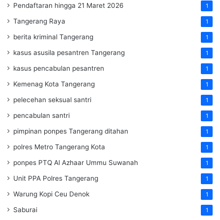
Pendaftaran hingga 21 Maret 2026
1
Tangerang Raya
1
berita kriminal Tangerang
1
kasus asusila pesantren Tangerang
1
kasus pencabulan pesantren
1
Kemenag Kota Tangerang
1
pelecehan seksual santri
1
pencabulan santri
1
pimpinan ponpes Tangerang ditahan
1
polres Metro Tangerang Kota
1
ponpes PTQ Al Azhaar Ummu Suwanah
1
Unit PPA Polres Tangerang
1
Warung Kopi Ceu Denok
1
Saburai
1