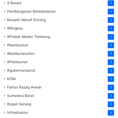
9 Berani
1
Pembangunan Berkelanjutan
1
Muzakir Manaf Dorong
1
#Ringkus
1
#Polsek Medan Tembung
1
#banksumut
1
#bobbynasution
1
#Pembunuh
1
#gubernursumut
1
KONI
1
Fathur Razaq Anwar
1
Sumatera Barat
1
Bupati Serang
1
Infrastruktur
1