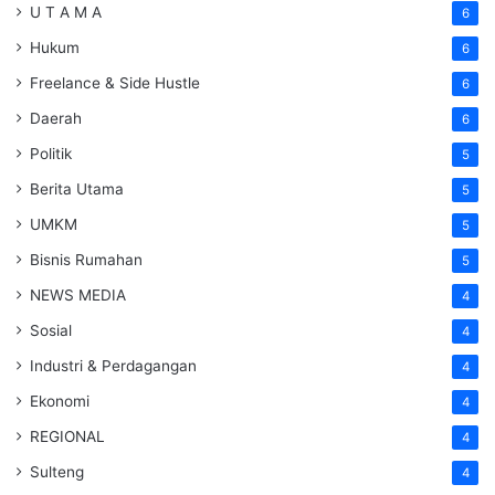
U T A M A
6
Hukum
6
Freelance & Side Hustle
6
Daerah
6
Politik
5
Berita Utama
5
UMKM
5
Bisnis Rumahan
5
NEWS MEDIA
4
Sosial
4
Industri & Perdagangan
4
Ekonomi
4
REGIONAL
4
Sulteng
4