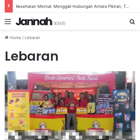
Kesehatan Mental: Menggali Hubungan Antara Pikiran, Tubuh, dan Emosi secara Mendalam
Menu
Se
Home
/
Lebaran
Lebaran