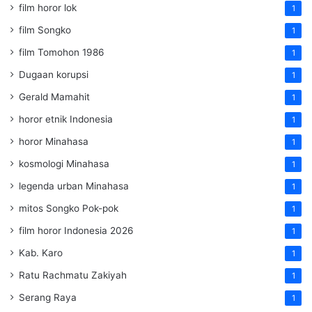
film horor lok
1
film Songko
1
film Tomohon 1986
1
Dugaan korupsi
1
Gerald Mamahit
1
horor etnik Indonesia
1
horor Minahasa
1
kosmologi Minahasa
1
legenda urban Minahasa
1
mitos Songko Pok-pok
1
film horor Indonesia 2026
1
Kab. Karo
1
Ratu Rachmatu Zakiyah
1
Serang Raya
1