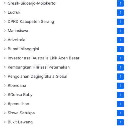
Gresik-Sidoarjo-Mojokerto
1
Ludruk
1
DPRD Kabupaten Serang
1
Mahasiswa
1
Advetorial
1
Bupati bilang gini
1
Investor asal Australia Lirik Aceh Besar
1
Kembangkan Hilirisasi Peternakan
1
Pengolahan Daging Skala Global
1
#bencana
1
#Gubsu Boby
1
#pemulihan
1
Siswa Setukpa
1
Bukit Lawang
1