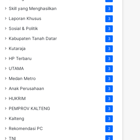
Skill yang Menghasilkan
3
Laporan Khusus
3
Sosial & Politik
3
Kabupaten Tanah Datar
3
Kutaraja
3
HP Terbaru
3
UTAMA
3
Medan Metro
3
Anak Perusahaan
3
HUKRIM
3
PEMPROV KALTENG
3
Kalteng
3
Rekomendasi PC
2
TNI
2