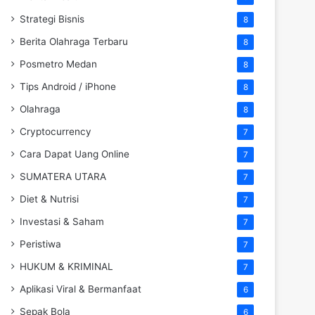
Strategi Bisnis
8
Berita Olahraga Terbaru
8
Posmetro Medan
8
Tips Android / iPhone
8
Olahraga
8
Cryptocurrency
7
Cara Dapat Uang Online
7
SUMATERA UTARA
7
Diet & Nutrisi
7
Investasi & Saham
7
Peristiwa
7
HUKUM & KRIMINAL
7
Aplikasi Viral & Bermanfaat
6
Sepak Bola
6