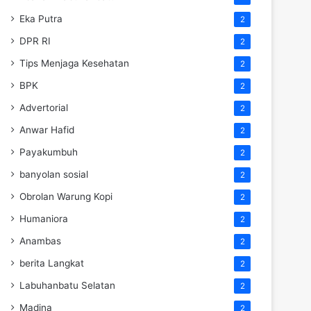
Eka Putra
2
DPR RI
2
Tips Menjaga Kesehatan
2
BPK
2
Advertorial
2
Anwar Hafid
2
Payakumbuh
2
banyolan sosial
2
Obrolan Warung Kopi
2
Humaniora
2
Anambas
2
berita Langkat
2
Labuhanbatu Selatan
2
Madina
2