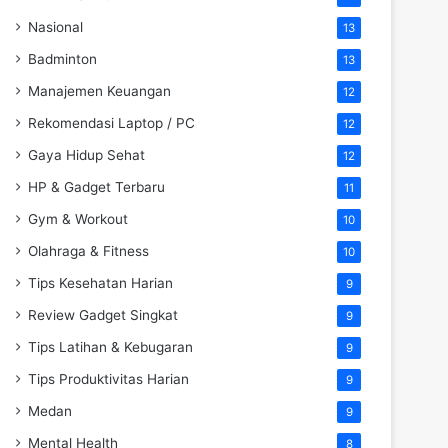
Nasional
13
Badminton
13
Manajemen Keuangan
12
Rekomendasi Laptop / PC
12
Gaya Hidup Sehat
12
HP & Gadget Terbaru
11
Gym & Workout
10
Olahraga & Fitness
10
Tips Kesehatan Harian
9
Review Gadget Singkat
9
Tips Latihan & Kebugaran
9
Tips Produktivitas Harian
9
Medan
9
Mental Health
8