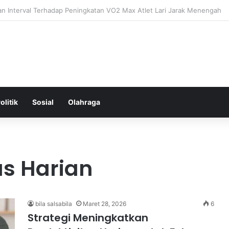
ntal: Menggali Hubungan Antara Pikiran, Tubuh, dan Emosi secara Men
olitik
Sosial
Olahraga
as Harian
bila salsabila
Maret 28, 2026
6
Strategi Meningkatkan