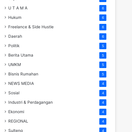
U T A M A
6
Hukum
6
Freelance & Side Hustle
6
Daerah
6
Politik
5
Berita Utama
5
UMKM
5
Bisnis Rumahan
5
NEWS MEDIA
4
Sosial
4
Industri & Perdagangan
4
Ekonomi
4
REGIONAL
4
Sulteng
4