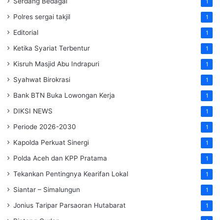
Serdang Bedagai
1
Polres sergai takjil
1
Editorial
1
Ketika Syariat Terbentur
1
Kisruh Masjid Abu Indrapuri
1
Syahwat Birokrasi
1
Bank BTN Buka Lowongan Kerja
1
DIKSI NEWS
1
Periode 2026-2030
1
Kapolda Perkuat Sinergi
1
Polda Aceh dan KPP Pratama
1
Tekankan Pentingnya Kearifan Lokal
1
Siantar – Simalungun
1
Jonius Taripar Parsaoran Hutabarat
1