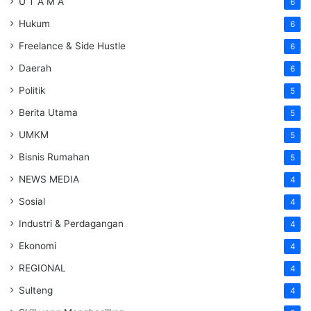
U T A M A
6
Hukum
6
Freelance & Side Hustle
6
Daerah
6
Politik
5
Berita Utama
5
UMKM
5
Bisnis Rumahan
5
NEWS MEDIA
4
Sosial
4
Industri & Perdagangan
4
Ekonomi
4
REGIONAL
4
Sulteng
4