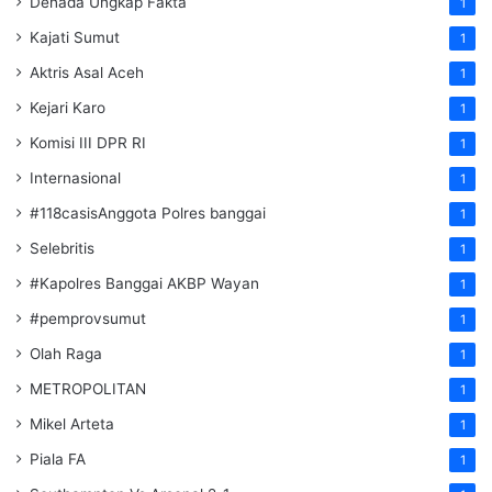
Denada Ungkap Fakta
1
Kajati Sumut
1
Aktris Asal Aceh
1
Kejari Karo
1
Komisi III DPR RI
1
Internasional
1
#118casisAnggota Polres banggai
1
Selebritis
1
#Kapolres Banggai AKBP Wayan
1
#pemprovsumut
1
Olah Raga
1
METROPOLITAN
1
Mikel Arteta
1
Piala FA
1