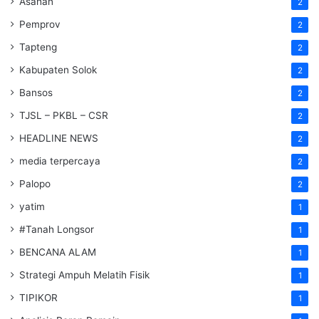
Asahan
2
Pemprov
2
Tapteng
2
Kabupaten Solok
2
Bansos
2
TJSL – PKBL – CSR
2
HEADLINE NEWS
2
media terpercaya
2
Palopo
2
yatim
1
#Tanah Longsor
1
BENCANA ALAM
1
Strategi Ampuh Melatih Fisik
1
TIPIKOR
1