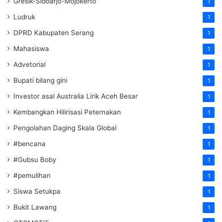
Gresik-Sidoarjo-Mojokerto
1
Ludruk
1
DPRD Kabupaten Serang
1
Mahasiswa
1
Advetorial
1
Bupati bilang gini
1
Investor asal Australia Lirik Aceh Besar
1
Kembangkan Hilirisasi Peternakan
1
Pengolahan Daging Skala Global
1
#bencana
1
#Gubsu Boby
1
#pemulihan
1
Siswa Setukpa
1
Bukit Lawang
1