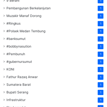
9 Berani
1
Pembangunan Berkelanjutan
1
Muzakir Manaf Dorong
1
#Ringkus
1
#Polsek Medan Tembung
1
#banksumut
1
#bobbynasution
1
#Pembunuh
1
#gubernursumut
1
KONI
1
Fathur Razaq Anwar
1
Sumatera Barat
1
Bupati Serang
1
Infrastruktur
1