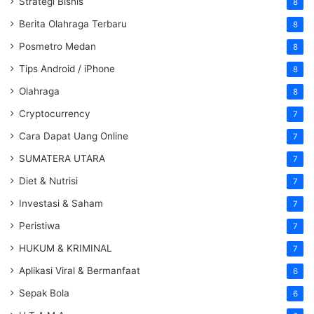
Strategi Bisnis
8
Berita Olahraga Terbaru
8
Posmetro Medan
8
Tips Android / iPhone
8
Olahraga
8
Cryptocurrency
7
Cara Dapat Uang Online
7
SUMATERA UTARA
7
Diet & Nutrisi
7
Investasi & Saham
7
Peristiwa
7
HUKUM & KRIMINAL
7
Aplikasi Viral & Bermanfaat
6
Sepak Bola
6