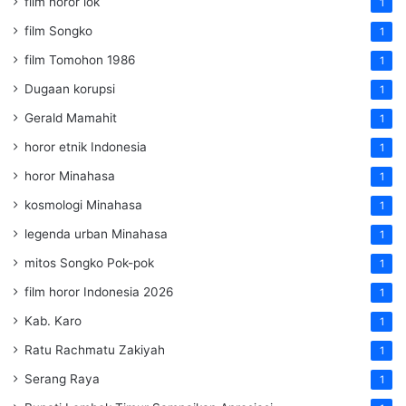
film horor lok
1
film Songko
1
film Tomohon 1986
1
Dugaan korupsi
1
Gerald Mamahit
1
horor etnik Indonesia
1
horor Minahasa
1
kosmologi Minahasa
1
legenda urban Minahasa
1
mitos Songko Pok-pok
1
film horor Indonesia 2026
1
Kab. Karo
1
Ratu Rachmatu Zakiyah
1
Serang Raya
1