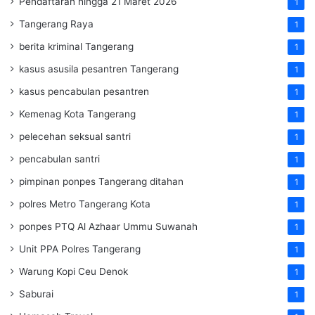
Pendaftaran hingga 21 Maret 2026
1
Tangerang Raya
1
berita kriminal Tangerang
1
kasus asusila pesantren Tangerang
1
kasus pencabulan pesantren
1
Kemenag Kota Tangerang
1
pelecehan seksual santri
1
pencabulan santri
1
pimpinan ponpes Tangerang ditahan
1
polres Metro Tangerang Kota
1
ponpes PTQ Al Azhaar Ummu Suwanah
1
Unit PPA Polres Tangerang
1
Warung Kopi Ceu Denok
1
Saburai
1