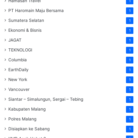
Hamasah Travel
1
PT Haromain Maju Bersama
1
Sumatera Selatan
1
Ekonomi & Bisnis
1
JAGAT
1
TEKNOLOGI
1
Columbia
1
EarthDaily
1
New York
1
Vancouver
1
Siantar – Simalungun, Sergai – Tebing
1
Kabupaten Malang
1
Polres Malang
1
Disiapkan ke Sabang
1