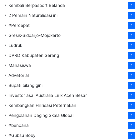
Kembali Berpasport Belanda
1
2 Pemain Naturalisasi ini
1
#Percepat
1
Gresik-Sidoarjo-Mojokerto
1
Ludruk
1
DPRD Kabupaten Serang
1
Mahasiswa
1
Advetorial
1
Bupati bilang gini
1
Investor asal Australia Lirik Aceh Besar
1
Kembangkan Hilirisasi Peternakan
1
Pengolahan Daging Skala Global
1
#bencana
1
#Gubsu Boby
1