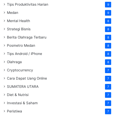
Tips Produktivitas Harian
9
Medan
9
Mental Health
8
Strategi Bisnis
8
Berita Olahraga Terbaru
8
Posmetro Medan
8
Tips Android / iPhone
8
Olahraga
8
Cryptocurrency
7
Cara Dapat Uang Online
7
SUMATERA UTARA
7
Diet & Nutrisi
7
Investasi & Saham
7
Peristiwa
7