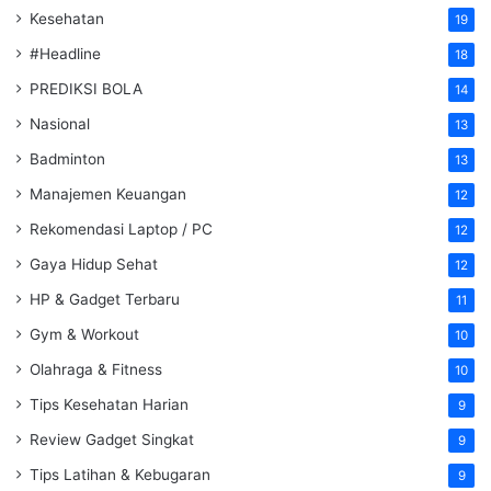
Kesehatan
19
#Headline
18
PREDIKSI BOLA
14
Nasional
13
Badminton
13
Manajemen Keuangan
12
Rekomendasi Laptop / PC
12
Gaya Hidup Sehat
12
HP & Gadget Terbaru
11
Gym & Workout
10
Olahraga & Fitness
10
Tips Kesehatan Harian
9
Review Gadget Singkat
9
Tips Latihan & Kebugaran
9