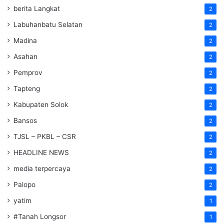
berita Langkat
2
Labuhanbatu Selatan
2
Madina
2
Asahan
2
Pemprov
2
Tapteng
2
Kabupaten Solok
2
Bansos
2
TJSL – PKBL – CSR
2
HEADLINE NEWS
2
media terpercaya
2
Palopo
2
yatim
1
#Tanah Longsor
1