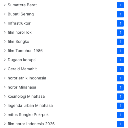
Sumatera Barat
1
Bupati Serang
1
Infrastruktur
1
film horor lok
1
film Songko
1
film Tomohon 1986
1
Dugaan korupsi
1
Gerald Mamahit
1
horor etnik Indonesia
1
horor Minahasa
1
kosmologi Minahasa
1
legenda urban Minahasa
1
mitos Songko Pok-pok
1
film horor Indonesia 2026
1