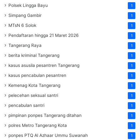
Polsek Lingga Bayu
1
Simpang Gambir
1
MTsN 6 Solok
1
Pendaftaran hingga 21 Maret 2026
1
Tangerang Raya
1
berita kriminal Tangerang
1
kasus asusila pesantren Tangerang
1
kasus pencabulan pesantren
1
Kemenag Kota Tangerang
1
pelecehan seksual santri
1
pencabulan santri
1
pimpinan ponpes Tangerang ditahan
1
polres Metro Tangerang Kota
1
ponpes PTQ Al Azhaar Ummu Suwanah
1