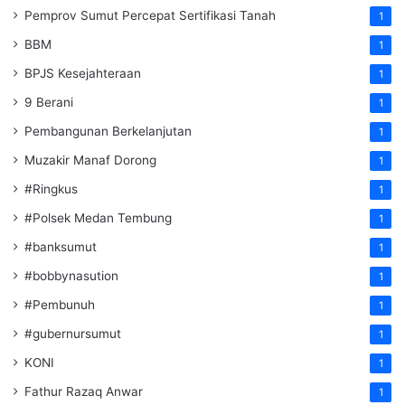
Pemprov Sumut Percepat Sertifikasi Tanah
1
BBM
1
BPJS Kesejahteraan
1
9 Berani
1
Pembangunan Berkelanjutan
1
Muzakir Manaf Dorong
1
#Ringkus
1
#Polsek Medan Tembung
1
#banksumut
1
#bobbynasution
1
#Pembunuh
1
#gubernursumut
1
KONI
1
Fathur Razaq Anwar
1