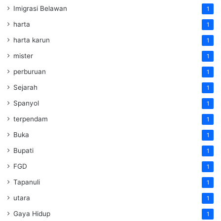
Imigrasi Belawan
1
harta
1
harta karun
1
mister
1
perburuan
1
Sejarah
1
Spanyol
1
terpendam
1
Buka
1
Bupati
1
FGD
1
Tapanuli
1
utara
1
Gaya Hidup
1