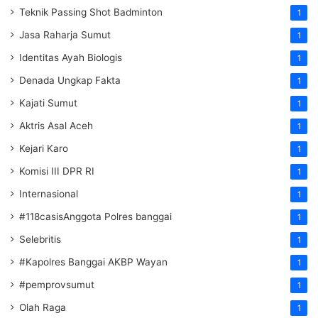
Teknik Passing Shot Badminton
1
Jasa Raharja Sumut
1
Identitas Ayah Biologis
1
Denada Ungkap Fakta
1
Kajati Sumut
1
Aktris Asal Aceh
1
Kejari Karo
1
Komisi III DPR RI
1
Internasional
1
#118casisAnggota Polres banggai
1
Selebritis
1
#Kapolres Banggai AKBP Wayan
1
#pemprovsumut
1
Olah Raga
1