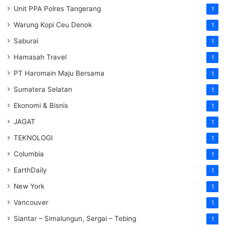
Unit PPA Polres Tangerang
1
Warung Kopi Ceu Denok
1
Saburai
1
Hamasah Travel
1
PT Haromain Maju Bersama
1
Sumatera Selatan
1
Ekonomi & Bisnis
1
JAGAT
1
TEKNOLOGI
1
Columbia
1
EarthDaily
1
New York
1
Vancouver
1
Siantar – Simalungun, Sergai – Tebing
1