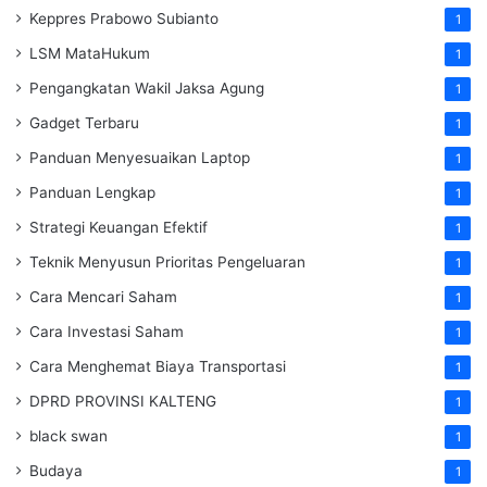
Keppres Prabowo Subianto
1
LSM MataHukum
1
Pengangkatan Wakil Jaksa Agung
1
Gadget Terbaru
1
Panduan Menyesuaikan Laptop
1
Panduan Lengkap
1
Strategi Keuangan Efektif
1
Teknik Menyusun Prioritas Pengeluaran
1
Cara Mencari Saham
1
Cara Investasi Saham
1
Cara Menghemat Biaya Transportasi
1
DPRD PROVINSI KALTENG
1
black swan
1
Budaya
1