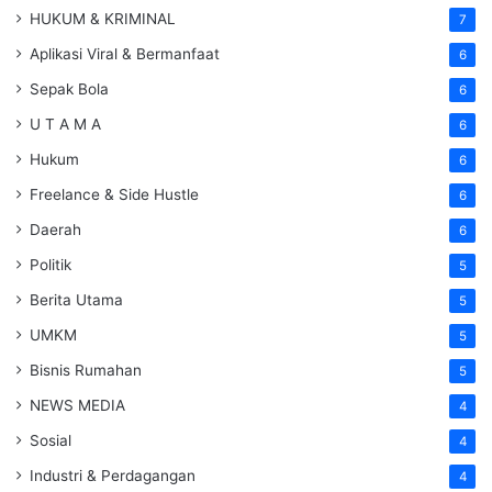
HUKUM & KRIMINAL
7
Aplikasi Viral & Bermanfaat
6
Sepak Bola
6
U T A M A
6
Hukum
6
Freelance & Side Hustle
6
Daerah
6
Politik
5
Berita Utama
5
UMKM
5
Bisnis Rumahan
5
NEWS MEDIA
4
Sosial
4
Industri & Perdagangan
4