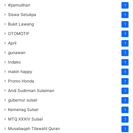
#pemulihan
1
Siswa Setukpa
1
Bukit Lawang
1
OTOMOTIF
1
April
1
gunawan
1
Indako
1
makin happy
1
Promo Honda
1
Andi Sudirman Sulaiman
1
gubernur sulsel
1
Kemenag Sulsel
1
MTQ XXXIV Sulsel
1
Musabaqah Tilawatil Quran
1