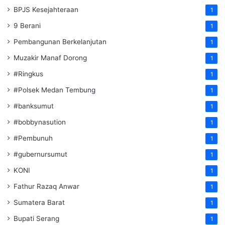
BPJS Kesejahteraan
1
9 Berani
1
Pembangunan Berkelanjutan
1
Muzakir Manaf Dorong
1
#Ringkus
1
#Polsek Medan Tembung
1
#banksumut
1
#bobbynasution
1
#Pembunuh
1
#gubernursumut
1
KONI
1
Fathur Razaq Anwar
1
Sumatera Barat
1
Bupati Serang
1