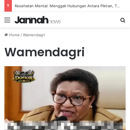
Kesehatan Mental: Menggali Hubungan Antara Pikiran, Tubuh, dan Emosi secara Mendalam
Menu
Se
Home
/
Wamendagri
Wamendagri