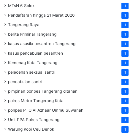
MTsN 6 Solok
1
Pendaftaran hingga 21 Maret 2026
1
Tangerang Raya
1
berita kriminal Tangerang
1
kasus asusila pesantren Tangerang
1
kasus pencabulan pesantren
1
Kemenag Kota Tangerang
1
pelecehan seksual santri
1
pencabulan santri
1
pimpinan ponpes Tangerang ditahan
1
polres Metro Tangerang Kota
1
ponpes PTQ Al Azhaar Ummu Suwanah
1
Unit PPA Polres Tangerang
1
Warung Kopi Ceu Denok
1