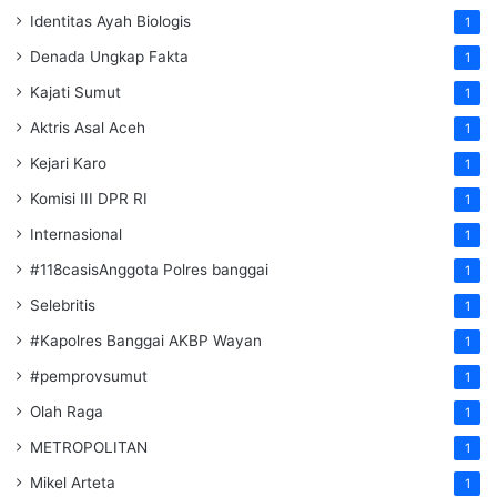
Identitas Ayah Biologis
1
Denada Ungkap Fakta
1
Kajati Sumut
1
Aktris Asal Aceh
1
Kejari Karo
1
Komisi III DPR RI
1
Internasional
1
#118casisAnggota Polres banggai
1
Selebritis
1
#Kapolres Banggai AKBP Wayan
1
#pemprovsumut
1
Olah Raga
1
METROPOLITAN
1
Mikel Arteta
1