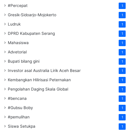
#Percepat
1
Gresik-Sidoarjo-Mojokerto
1
Ludruk
1
DPRD Kabupaten Serang
1
Mahasiswa
1
Advetorial
1
Bupati bilang gini
1
Investor asal Australia Lirik Aceh Besar
1
Kembangkan Hilirisasi Peternakan
1
Pengolahan Daging Skala Global
1
#bencana
1
#Gubsu Boby
1
#pemulihan
1
Siswa Setukpa
1