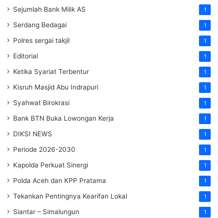
Sejumlah Bank Milik AS
1
Serdang Bedagai
1
Polres sergai takjil
1
Editorial
1
Ketika Syariat Terbentur
1
Kisruh Masjid Abu Indrapuri
1
Syahwat Birokrasi
1
Bank BTN Buka Lowongan Kerja
1
DIKSI NEWS
1
Periode 2026-2030
1
Kapolda Perkuat Sinergi
1
Polda Aceh dan KPP Pratama
1
Tekankan Pentingnya Kearifan Lokal
1
Siantar – Simalungun
1