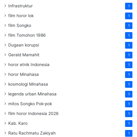
Infrastruktur
1
film horor lok
1
film Songko
1
film Tomohon 1986
1
Dugaan korupsi
1
Gerald Mamahit
1
horor etnik Indonesia
1
horor Minahasa
1
kosmologi Minahasa
1
legenda urban Minahasa
1
mitos Songko Pok-pok
1
film horor Indonesia 2026
1
Kab. Karo
1
Ratu Rachmatu Zakiyah
1