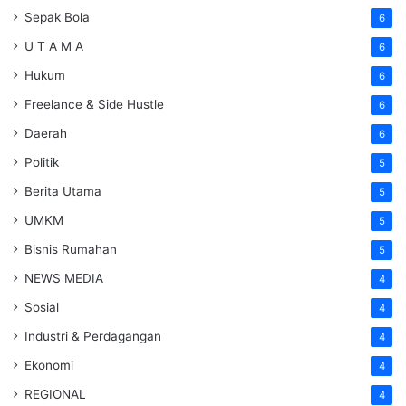
Sepak Bola
6
U T A M A
6
Hukum
6
Freelance & Side Hustle
6
Daerah
6
Politik
5
Berita Utama
5
UMKM
5
Bisnis Rumahan
5
NEWS MEDIA
4
Sosial
4
Industri & Perdagangan
4
Ekonomi
4
REGIONAL
4