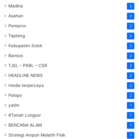
Madina
2
Asahan
2
Pemprov
2
Tapteng
2
Kabupaten Solok
2
Bansos
2
TJSL – PKBL – CSR
2
HEADLINE NEWS
2
media terpercaya
2
Palopo
2
yatim
1
#Tanah Longsor
1
BENCANA ALAM
1
Strategi Ampuh Melatih Fisik
1