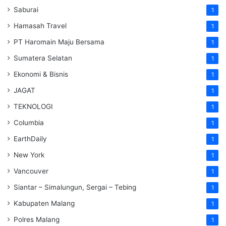
Saburai
1
Hamasah Travel
1
PT Haromain Maju Bersama
1
Sumatera Selatan
1
Ekonomi & Bisnis
1
JAGAT
1
TEKNOLOGI
1
Columbia
1
EarthDaily
1
New York
1
Vancouver
1
Siantar – Simalungun, Sergai – Tebing
1
Kabupaten Malang
1
Polres Malang
1