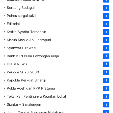
Serdang Bedagai
1
Polres sergai takjil
1
Editorial
1
Ketika Syariat Terbentur
1
Kisruh Masjid Abu Indrapuri
1
Syahwat Birokrasi
1
Bank BTN Buka Lowongan Kerja
1
DIKSI NEWS
1
Periode 2026-2030
1
Kapolda Perkuat Sinergi
1
Polda Aceh dan KPP Pratama
1
Tekankan Pentingnya Kearifan Lokal
1
Siantar – Simalungun
1
Jonius Taripar Parsaoran Hutabarat
1