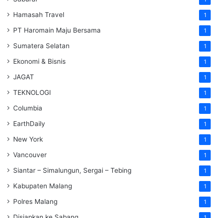
Hamasah Travel
1
PT Haromain Maju Bersama
1
Sumatera Selatan
1
Ekonomi & Bisnis
1
JAGAT
1
TEKNOLOGI
1
Columbia
1
EarthDaily
1
New York
1
Vancouver
1
Siantar – Simalungun, Sergai – Tebing
1
Kabupaten Malang
1
Polres Malang
1
Disiapkan ke Sabang
1