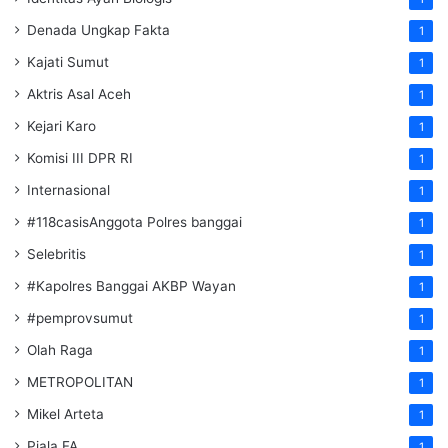
Denada Ungkap Fakta
1
Kajati Sumut
1
Aktris Asal Aceh
1
Kejari Karo
1
Komisi III DPR RI
1
Internasional
1
#118casisAnggota Polres banggai
1
Selebritis
1
#Kapolres Banggai AKBP Wayan
1
#pemprovsumut
1
Olah Raga
1
METROPOLITAN
1
Mikel Arteta
1
Piala FA
1