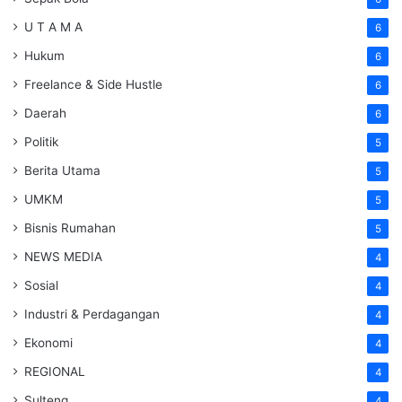
U T A M A
6
Hukum
6
Freelance & Side Hustle
6
Daerah
6
Politik
5
Berita Utama
5
UMKM
5
Bisnis Rumahan
5
NEWS MEDIA
4
Sosial
4
Industri & Perdagangan
4
Ekonomi
4
REGIONAL
4
Sulteng
4