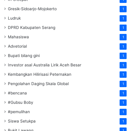
Gresik-Sidoarjo-Mojokerto
1
Ludruk
1
DPRD Kabupaten Serang
1
Mahasiswa
1
Advetorial
1
Bupati bilang gini
1
Investor asal Australia Lirik Aceh Besar
1
Kembangkan Hilirisasi Peternakan
1
Pengolahan Daging Skala Global
1
#bencana
1
#Gubsu Boby
1
#pemulihan
1
Siswa Setukpa
1
Bukit Lawang
1