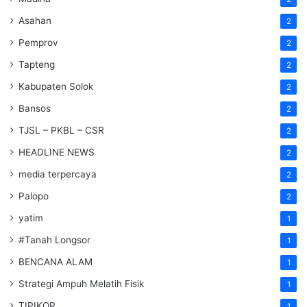
Asahan
2
Pemprov
2
Tapteng
2
Kabupaten Solok
2
Bansos
2
TJSL – PKBL – CSR
2
HEADLINE NEWS
2
media terpercaya
2
Palopo
2
yatim
1
#Tanah Longsor
1
BENCANA ALAM
1
Strategi Ampuh Melatih Fisik
1
TIPIKOR
1