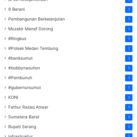
9 Berani
1
Pembangunan Berkelanjutan
1
Muzakir Manaf Dorong
1
#Ringkus
1
#Polsek Medan Tembung
1
#banksumut
1
#bobbynasution
1
#Pembunuh
1
#gubernursumut
1
KONI
1
Fathur Razaq Anwar
1
Sumatera Barat
1
Bupati Serang
1
Infrastruktur
1