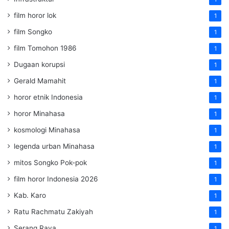
film horor lok
1
film Songko
1
film Tomohon 1986
1
Dugaan korupsi
1
Gerald Mamahit
1
horor etnik Indonesia
1
horor Minahasa
1
kosmologi Minahasa
1
legenda urban Minahasa
1
mitos Songko Pok-pok
1
film horor Indonesia 2026
1
Kab. Karo
1
Ratu Rachmatu Zakiyah
1
Serang Raya
1