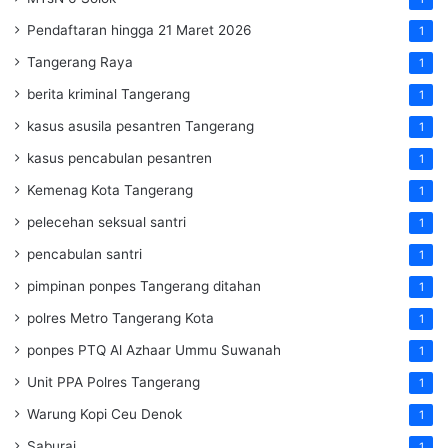
Pendaftaran hingga 21 Maret 2026
1
Tangerang Raya
1
berita kriminal Tangerang
1
kasus asusila pesantren Tangerang
1
kasus pencabulan pesantren
1
Kemenag Kota Tangerang
1
pelecehan seksual santri
1
pencabulan santri
1
pimpinan ponpes Tangerang ditahan
1
polres Metro Tangerang Kota
1
ponpes PTQ Al Azhaar Ummu Suwanah
1
Unit PPA Polres Tangerang
1
Warung Kopi Ceu Denok
1
Saburai
1