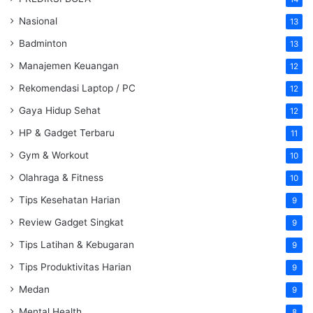
Nasional
13
Badminton
13
Manajemen Keuangan
12
Rekomendasi Laptop / PC
12
Gaya Hidup Sehat
12
HP & Gadget Terbaru
11
Gym & Workout
10
Olahraga & Fitness
10
Tips Kesehatan Harian
9
Review Gadget Singkat
9
Tips Latihan & Kebugaran
9
Tips Produktivitas Harian
9
Medan
9
Mental Health
8