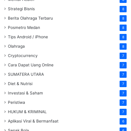
Strategi Bisnis
8
Berita Olahraga Terbaru
8
Posmetro Medan
8
Tips Android / iPhone
8
Olahraga
8
Cryptocurrency
7
Cara Dapat Uang Online
7
SUMATERA UTARA
7
Diet & Nutrisi
7
Investasi & Saham
7
Peristiwa
7
HUKUM & KRIMINAL
7
Aplikasi Viral & Bermanfaat
6
Sepak Bola
6