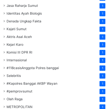
Jasa Raharja Sumut
1
Identitas Ayah Biologis
1
Denada Ungkap Fakta
1
Kajati Sumut
1
Aktris Asal Aceh
1
Kejari Karo
1
Komisi III DPR RI
1
Internasional
1
#118casisAnggota Polres banggai
1
Selebritis
1
#Kapolres Banggai AKBP Wayan
1
#pemprovsumut
1
Olah Raga
1
METROPOLITAN
1