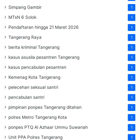
Simpang Gambir
1
MTsN 6 Solok
1
Pendaftaran hingga 21 Maret 2026
1
Tangerang Raya
1
berita kriminal Tangerang
1
kasus asusila pesantren Tangerang
1
kasus pencabulan pesantren
1
Kemenag Kota Tangerang
1
pelecehan seksual santri
1
pencabulan santri
1
pimpinan ponpes Tangerang ditahan
1
polres Metro Tangerang Kota
1
ponpes PTQ Al Azhaar Ummu Suwanah
1
Unit PPA Polres Tangerang
1