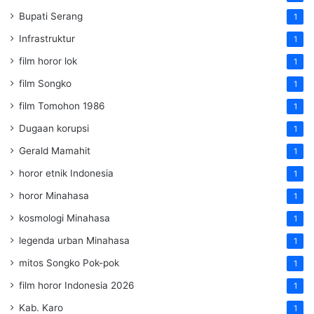
Bupati Serang
1
Infrastruktur
1
film horor lok
1
film Songko
1
film Tomohon 1986
1
Dugaan korupsi
1
Gerald Mamahit
1
horor etnik Indonesia
1
horor Minahasa
1
kosmologi Minahasa
1
legenda urban Minahasa
1
mitos Songko Pok-pok
1
film horor Indonesia 2026
1
Kab. Karo
1