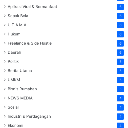
Aplikasi Viral & Bermanfaat
6
Sepak Bola
6
U T A M A
6
Hukum
6
Freelance & Side Hustle
6
Daerah
6
Politik
5
Berita Utama
5
UMKM
5
Bisnis Rumahan
5
NEWS MEDIA
4
Sosial
4
Industri & Perdagangan
4
Ekonomi
4