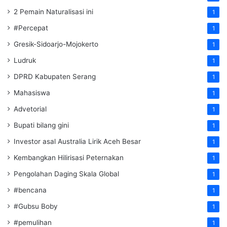
2 Pemain Naturalisasi ini
1
#Percepat
1
Gresik-Sidoarjo-Mojokerto
1
Ludruk
1
DPRD Kabupaten Serang
1
Mahasiswa
1
Advetorial
1
Bupati bilang gini
1
Investor asal Australia Lirik Aceh Besar
1
Kembangkan Hilirisasi Peternakan
1
Pengolahan Daging Skala Global
1
#bencana
1
#Gubsu Boby
1
#pemulihan
1