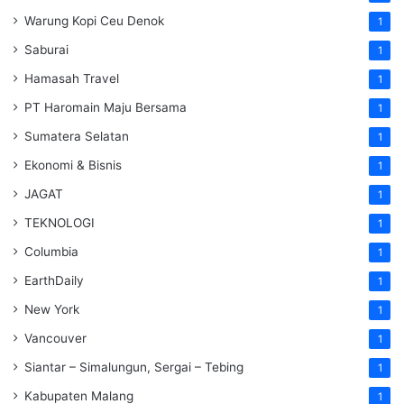
Warung Kopi Ceu Denok
1
Saburai
1
Hamasah Travel
1
PT Haromain Maju Bersama
1
Sumatera Selatan
1
Ekonomi & Bisnis
1
JAGAT
1
TEKNOLOGI
1
Columbia
1
EarthDaily
1
New York
1
Vancouver
1
Siantar – Simalungun, Sergai – Tebing
1
Kabupaten Malang
1