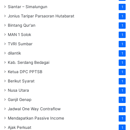
Siantar – Simalungun
1
Jonius Taripar Parsaoran Hutabarat
1
Bintang Qur'an
1
MAN 1 Solok
1
TVRI Sumbar
1
dilantik
1
Kab. Serdang Bedagai
1
Ketua DPC PPTSB
1
Berikut Syarat
1
Nusa Utara
1
Ganjil Genap
1
Jadwal One Way Contraflow
1
Mendapatkan Passive Income
1
Ajak Perkuat
1