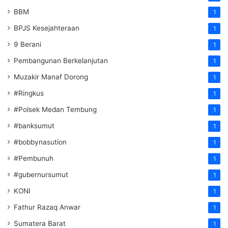
BBM
1
BPJS Kesejahteraan
1
9 Berani
1
Pembangunan Berkelanjutan
1
Muzakir Manaf Dorong
1
#Ringkus
1
#Polsek Medan Tembung
1
#banksumut
1
#bobbynasution
1
#Pembunuh
1
#gubernursumut
1
KONI
1
Fathur Razaq Anwar
1
Sumatera Barat
1