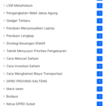
LSM MataHukum
1
Pengangkatan Wakil Jaksa Agung
1
Gadget Terbaru
1
Panduan Menyesuaikan Laptop
1
Panduan Lengkap
1
Strategi Keuangan Efektif
1
Teknik Menyusun Prioritas Pengeluaran
1
Cara Mencari Saham
1
Cara Investasi Saham
1
Cara Menghemat Biaya Transportasi
1
DPRD PROVINSI KALTENG
1
black swan
1
Budaya
1
Ketua DPRD Sulsel
1