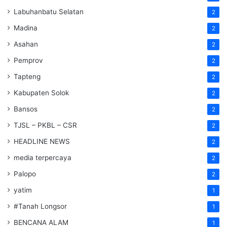
Labuhanbatu Selatan
2
Madina
2
Asahan
2
Pemprov
2
Tapteng
2
Kabupaten Solok
2
Bansos
2
TJSL – PKBL – CSR
2
HEADLINE NEWS
2
media terpercaya
2
Palopo
2
yatim
1
#Tanah Longsor
1
BENCANA ALAM
1