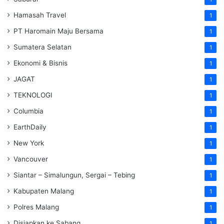
Hamasah Travel
1
PT Haromain Maju Bersama
1
Sumatera Selatan
1
Ekonomi & Bisnis
1
JAGAT
1
TEKNOLOGI
1
Columbia
1
EarthDaily
1
New York
1
Vancouver
1
Siantar – Simalungun, Sergai – Tebing
1
Kabupaten Malang
1
Polres Malang
1
Disiapkan ke Sabang
1