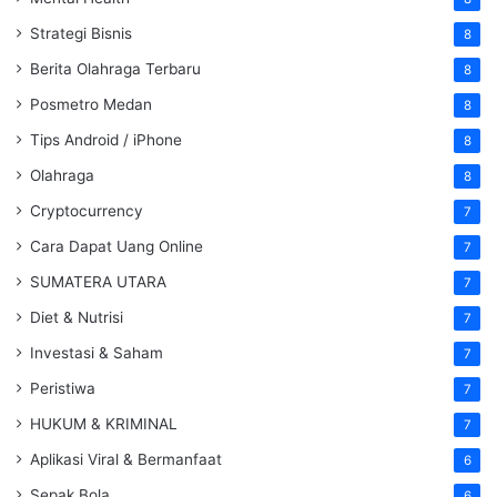
Strategi Bisnis
8
Berita Olahraga Terbaru
8
Posmetro Medan
8
Tips Android / iPhone
8
Olahraga
8
Cryptocurrency
7
Cara Dapat Uang Online
7
SUMATERA UTARA
7
Diet & Nutrisi
7
Investasi & Saham
7
Peristiwa
7
HUKUM & KRIMINAL
7
Aplikasi Viral & Bermanfaat
6
Sepak Bola
6