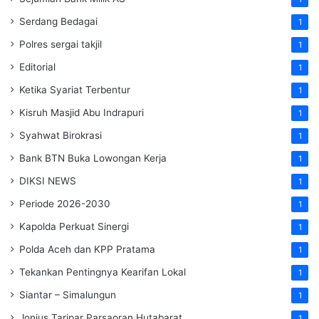
Serdang Bedagai
1
Polres sergai takjil
1
Editorial
1
Ketika Syariat Terbentur
1
Kisruh Masjid Abu Indrapuri
1
Syahwat Birokrasi
1
Bank BTN Buka Lowongan Kerja
1
DIKSI NEWS
1
Periode 2026-2030
1
Kapolda Perkuat Sinergi
1
Polda Aceh dan KPP Pratama
1
Tekankan Pentingnya Kearifan Lokal
1
Siantar – Simalungun
1
Jonius Taripar Parsaoran Hutabarat
1