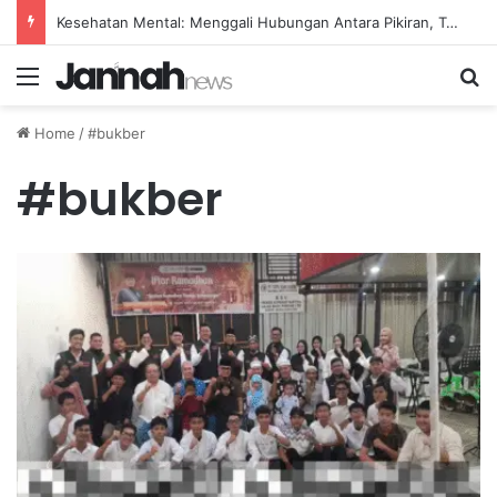
Kesehatan Mental: Menggali Hubungan Antara Pikiran, Tubuh, dan Emosi secara Mendalam
Menu
Se
Home
/
#bukber
#bukber