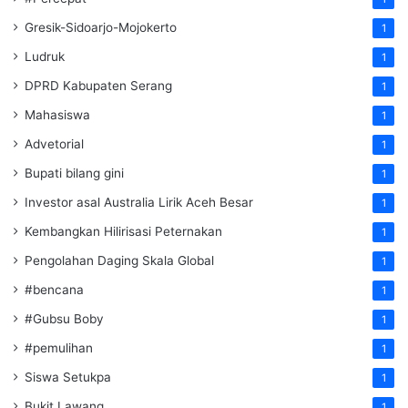
Gresik-Sidoarjo-Mojokerto
1
Ludruk
1
DPRD Kabupaten Serang
1
Mahasiswa
1
Advetorial
1
Bupati bilang gini
1
Investor asal Australia Lirik Aceh Besar
1
Kembangkan Hilirisasi Peternakan
1
Pengolahan Daging Skala Global
1
#bencana
1
#Gubsu Boby
1
#pemulihan
1
Siswa Setukpa
1
Bukit Lawang
1