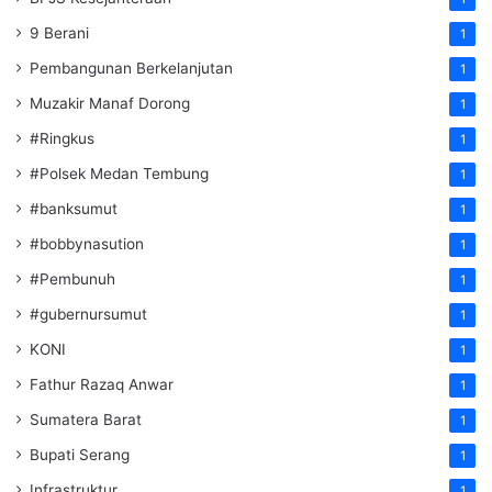
9 Berani
1
Pembangunan Berkelanjutan
1
Muzakir Manaf Dorong
1
#Ringkus
1
#Polsek Medan Tembung
1
#banksumut
1
#bobbynasution
1
#Pembunuh
1
#gubernursumut
1
KONI
1
Fathur Razaq Anwar
1
Sumatera Barat
1
Bupati Serang
1
Infrastruktur
1