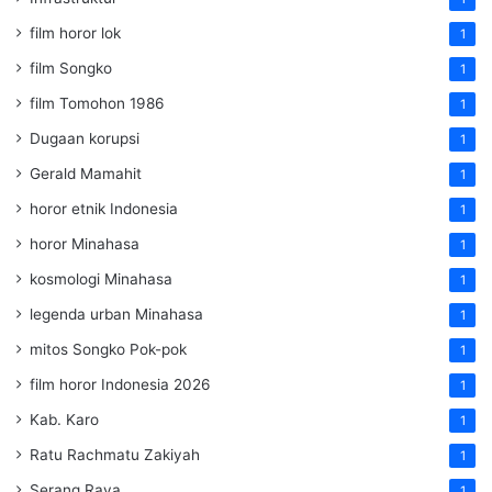
film horor lok
1
film Songko
1
film Tomohon 1986
1
Dugaan korupsi
1
Gerald Mamahit
1
horor etnik Indonesia
1
horor Minahasa
1
kosmologi Minahasa
1
legenda urban Minahasa
1
mitos Songko Pok-pok
1
film horor Indonesia 2026
1
Kab. Karo
1
Ratu Rachmatu Zakiyah
1
Serang Raya
1