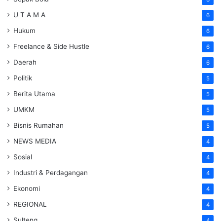
U T A M A
6
Hukum
6
Freelance & Side Hustle
6
Daerah
6
Politik
5
Berita Utama
5
UMKM
5
Bisnis Rumahan
5
NEWS MEDIA
4
Sosial
4
Industri & Perdagangan
4
Ekonomi
4
REGIONAL
4
Sulteng
4