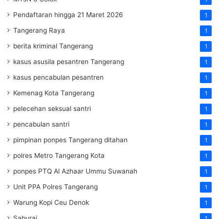
Pendaftaran hingga 21 Maret 2026
1
Tangerang Raya
1
berita kriminal Tangerang
1
kasus asusila pesantren Tangerang
1
kasus pencabulan pesantren
1
Kemenag Kota Tangerang
1
pelecehan seksual santri
1
pencabulan santri
1
pimpinan ponpes Tangerang ditahan
1
polres Metro Tangerang Kota
1
ponpes PTQ Al Azhaar Ummu Suwanah
1
Unit PPA Polres Tangerang
1
Warung Kopi Ceu Denok
1
Saburai
1