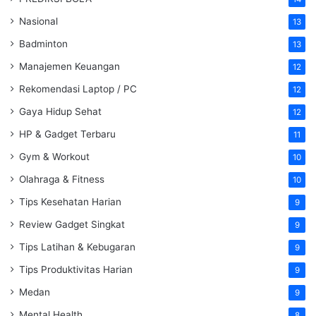
Nasional
13
Badminton
13
Manajemen Keuangan
12
Rekomendasi Laptop / PC
12
Gaya Hidup Sehat
12
HP & Gadget Terbaru
11
Gym & Workout
10
Olahraga & Fitness
10
Tips Kesehatan Harian
9
Review Gadget Singkat
9
Tips Latihan & Kebugaran
9
Tips Produktivitas Harian
9
Medan
9
Mental Health
8