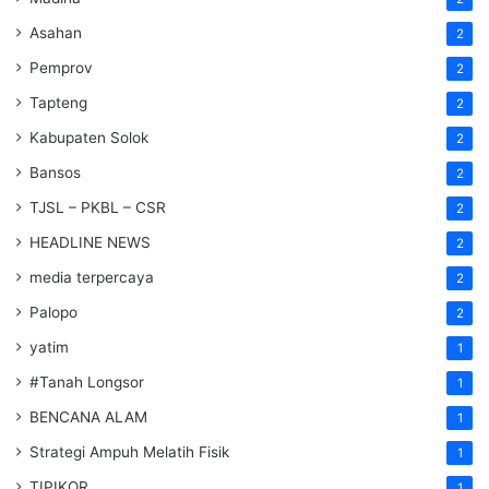
Asahan
2
Pemprov
2
Tapteng
2
Kabupaten Solok
2
Bansos
2
TJSL – PKBL – CSR
2
HEADLINE NEWS
2
media terpercaya
2
Palopo
2
yatim
1
#Tanah Longsor
1
BENCANA ALAM
1
Strategi Ampuh Melatih Fisik
1
TIPIKOR
1