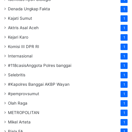
Denada Ungkap Fakta
1
Kajati Sumut
1
Aktris Asal Aceh
1
Kejari Karo
1
Komisi III DPR RI
1
Internasional
1
#118casisAnggota Polres banggai
1
Selebritis
1
#Kapolres Banggai AKBP Wayan
1
#pemprovsumut
1
Olah Raga
1
METROPOLITAN
1
Mikel Arteta
1
Piala FA
1