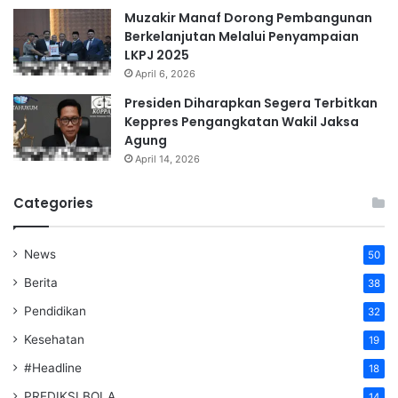
Muzakir Manaf Dorong Pembangunan
Berkelanjutan Melalui Penyampaian
LKPJ 2025
April 6, 2026
Presiden Diharapkan Segera Terbitkan
Keppres Pengangkatan Wakil Jaksa
Agung
April 14, 2026
Categories
News
50
Berita
38
Pendidikan
32
Kesehatan
19
#Headline
18
PREDIKSI BOLA
14