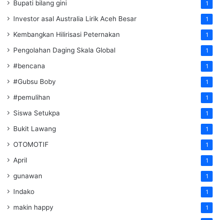
Bupati bilang gini
1
Investor asal Australia Lirik Aceh Besar
1
Kembangkan Hilirisasi Peternakan
1
Pengolahan Daging Skala Global
1
#bencana
1
#Gubsu Boby
1
#pemulihan
1
Siswa Setukpa
1
Bukit Lawang
1
OTOMOTIF
1
April
1
gunawan
1
Indako
1
makin happy
1