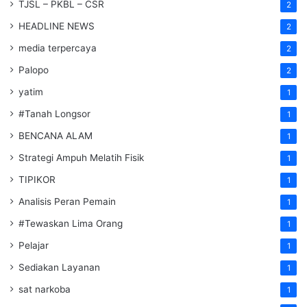
TJSL – PKBL – CSR
2
HEADLINE NEWS
2
media terpercaya
2
Palopo
2
yatim
1
#Tanah Longsor
1
BENCANA ALAM
1
Strategi Ampuh Melatih Fisik
1
TIPIKOR
1
Analisis Peran Pemain
1
#Tewaskan Lima Orang
1
Pelajar
1
Sediakan Layanan
1
sat narkoba
1