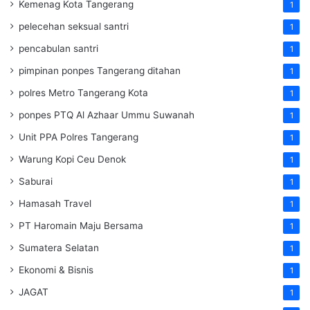
Kemenag Kota Tangerang
1
pelecehan seksual santri
1
pencabulan santri
1
pimpinan ponpes Tangerang ditahan
1
polres Metro Tangerang Kota
1
ponpes PTQ Al Azhaar Ummu Suwanah
1
Unit PPA Polres Tangerang
1
Warung Kopi Ceu Denok
1
Saburai
1
Hamasah Travel
1
PT Haromain Maju Bersama
1
Sumatera Selatan
1
Ekonomi & Bisnis
1
JAGAT
1