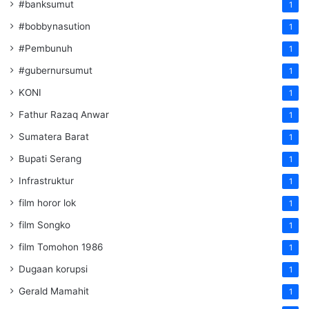
#banksumut
1
#bobbynasution
1
#Pembunuh
1
#gubernursumut
1
KONI
1
Fathur Razaq Anwar
1
Sumatera Barat
1
Bupati Serang
1
Infrastruktur
1
film horor lok
1
film Songko
1
film Tomohon 1986
1
Dugaan korupsi
1
Gerald Mamahit
1