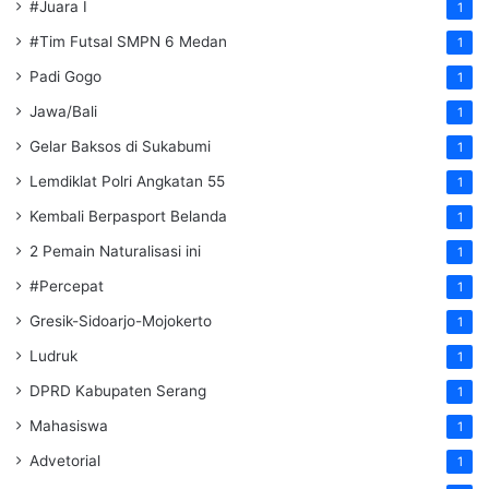
#Juara I
1
#Tim Futsal SMPN 6 Medan
1
Padi Gogo
1
Jawa/Bali
1
Gelar Baksos di Sukabumi
1
Lemdiklat Polri Angkatan 55
1
Kembali Berpasport Belanda
1
2 Pemain Naturalisasi ini
1
#Percepat
1
Gresik-Sidoarjo-Mojokerto
1
Ludruk
1
DPRD Kabupaten Serang
1
Mahasiswa
1
Advetorial
1