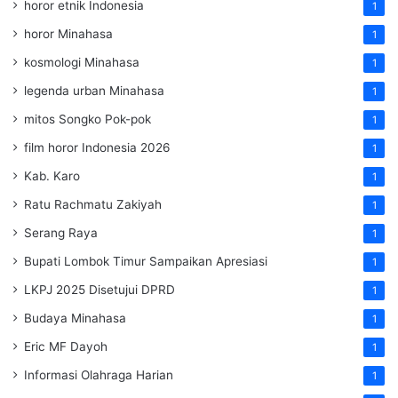
horor etnik Indonesia
1
horor Minahasa
1
kosmologi Minahasa
1
legenda urban Minahasa
1
mitos Songko Pok-pok
1
film horor Indonesia 2026
1
Kab. Karo
1
Ratu Rachmatu Zakiyah
1
Serang Raya
1
Bupati Lombok Timur Sampaikan Apresiasi
1
LKPJ 2025 Disetujui DPRD
1
Budaya Minahasa
1
Eric MF Dayoh
1
Informasi Olahraga Harian
1