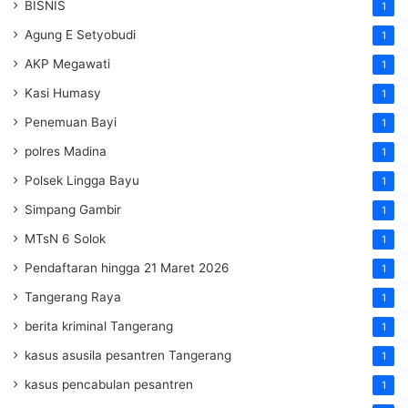
BISNIS
1
Agung E Setyobudi
1
AKP Megawati
1
Kasi Humasy
1
Penemuan Bayi
1
polres Madina
1
Polsek Lingga Bayu
1
Simpang Gambir
1
MTsN 6 Solok
1
Pendaftaran hingga 21 Maret 2026
1
Tangerang Raya
1
berita kriminal Tangerang
1
kasus asusila pesantren Tangerang
1
kasus pencabulan pesantren
1