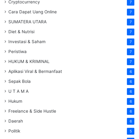
Cryptocurrency
7
Cara Dapat Uang Online
7
SUMATERA UTARA
7
Diet & Nutrisi
7
Investasi & Saham
7
Peristiwa
7
HUKUM & KRIMINAL
7
Aplikasi Viral & Bermanfaat
6
Sepak Bola
6
U T A M A
6
Hukum
6
Freelance & Side Hustle
6
Daerah
6
Politik
5