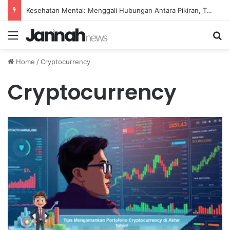
Kesehatan Mental: Menggali Hubungan Antara Pikiran, Tubuh, dan Emosi secara Mendalam
Menu
Se
Home
/
Cryptocurrency
Cryptocurrency