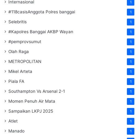
Internasional
1
#118casisAnggota Polres banggai
1
Selebritis
1
#Kapolres Banggai AKBP Wayan
1
#pemprovsumut
1
Olah Raga
1
METROPOLITAN
1
Mikel Arteta
1
Piala FA
1
Southampton Vs Arsenal 2-1
1
Momen Penuh Air Mata
1
Sampaikan LKPJ 2025
1
Atlet
1
Manado
1