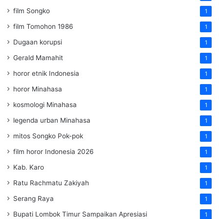
film Songko
1
film Tomohon 1986
1
Dugaan korupsi
1
Gerald Mamahit
1
horor etnik Indonesia
1
horor Minahasa
1
kosmologi Minahasa
1
legenda urban Minahasa
1
mitos Songko Pok-pok
1
film horor Indonesia 2026
1
Kab. Karo
1
Ratu Rachmatu Zakiyah
1
Serang Raya
1
Bupati Lombok Timur Sampaikan Apresiasi
1