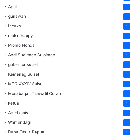
April
1
gunawan
1
Indako
1
makin happy
1
Promo Honda
1
Andi Sudirman Sulaiman
1
gubernur sulsel
1
Kemenag Sulsel
1
MTQ XXXIV Sulsel
1
Musabaqah Tilawatil Quran
1
ketua
1
Agrobisnis
1
Wamendagri
1
Dana Otsus Papua
1