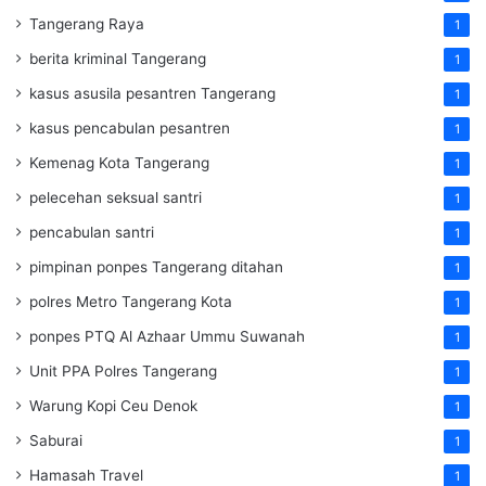
Tangerang Raya
1
berita kriminal Tangerang
1
kasus asusila pesantren Tangerang
1
kasus pencabulan pesantren
1
Kemenag Kota Tangerang
1
pelecehan seksual santri
1
pencabulan santri
1
pimpinan ponpes Tangerang ditahan
1
polres Metro Tangerang Kota
1
ponpes PTQ Al Azhaar Ummu Suwanah
1
Unit PPA Polres Tangerang
1
Warung Kopi Ceu Denok
1
Saburai
1
Hamasah Travel
1