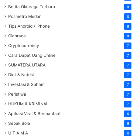
Berita Olahraga Terbaru
8
Posmetro Medan
8
Tips Android / iPhone
8
Olahraga
8
Cryptocurrency
7
Cara Dapat Uang Online
7
SUMATERA UTARA
7
Diet & Nutrisi
7
Investasi & Saham
7
Peristiwa
7
HUKUM & KRIMINAL
7
Aplikasi Viral & Bermanfaat
6
Sepak Bola
6
U T A M A
6