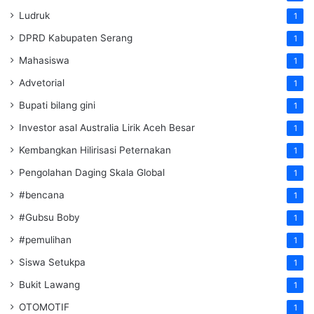
Ludruk
1
DPRD Kabupaten Serang
1
Mahasiswa
1
Advetorial
1
Bupati bilang gini
1
Investor asal Australia Lirik Aceh Besar
1
Kembangkan Hilirisasi Peternakan
1
Pengolahan Daging Skala Global
1
#bencana
1
#Gubsu Boby
1
#pemulihan
1
Siswa Setukpa
1
Bukit Lawang
1
OTOMOTIF
1