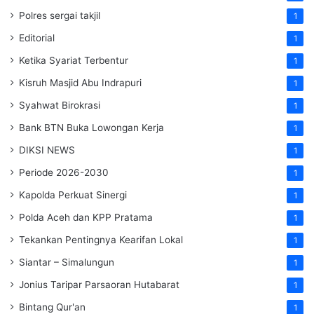
Polres sergai takjil
1
Editorial
1
Ketika Syariat Terbentur
1
Kisruh Masjid Abu Indrapuri
1
Syahwat Birokrasi
1
Bank BTN Buka Lowongan Kerja
1
DIKSI NEWS
1
Periode 2026-2030
1
Kapolda Perkuat Sinergi
1
Polda Aceh dan KPP Pratama
1
Tekankan Pentingnya Kearifan Lokal
1
Siantar – Simalungun
1
Jonius Taripar Parsaoran Hutabarat
1
Bintang Qur'an
1