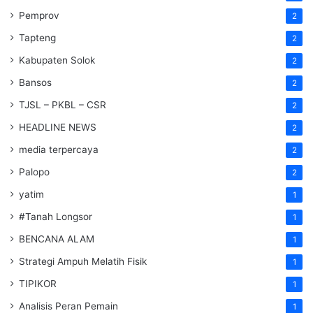
Pemprov
2
Tapteng
2
Kabupaten Solok
2
Bansos
2
TJSL – PKBL – CSR
2
HEADLINE NEWS
2
media terpercaya
2
Palopo
2
yatim
1
#Tanah Longsor
1
BENCANA ALAM
1
Strategi Ampuh Melatih Fisik
1
TIPIKOR
1
Analisis Peran Pemain
1