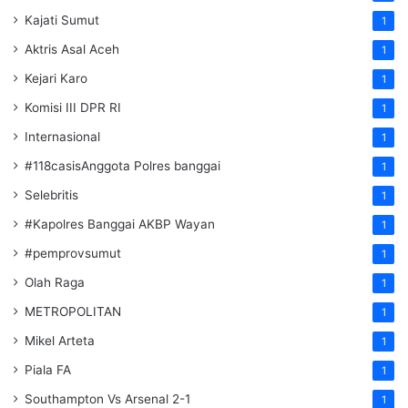
Kajati Sumut
1
Aktris Asal Aceh
1
Kejari Karo
1
Komisi III DPR RI
1
Internasional
1
#118casisAnggota Polres banggai
1
Selebritis
1
#Kapolres Banggai AKBP Wayan
1
#pemprovsumut
1
Olah Raga
1
METROPOLITAN
1
Mikel Arteta
1
Piala FA
1
Southampton Vs Arsenal 2-1
1