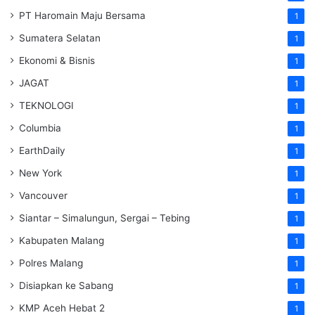
PT Haromain Maju Bersama
1
Sumatera Selatan
1
Ekonomi & Bisnis
1
JAGAT
1
TEKNOLOGI
1
Columbia
1
EarthDaily
1
New York
1
Vancouver
1
Siantar – Simalungun, Sergai – Tebing
1
Kabupaten Malang
1
Polres Malang
1
Disiapkan ke Sabang
1
KMP Aceh Hebat 2
1