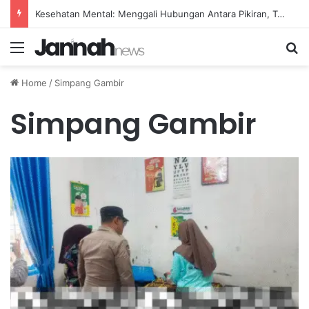
Kesehatan Mental: Menggali Hubungan Antara Pikiran, Tubuh, dan Emosi secara Mendalam
Menu
Se
Home
/
Simpang Gambir
Simpang Gambir