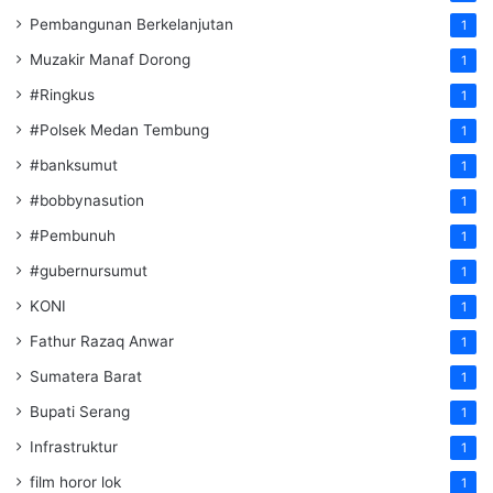
Pembangunan Berkelanjutan
1
Muzakir Manaf Dorong
1
#Ringkus
1
#Polsek Medan Tembung
1
#banksumut
1
#bobbynasution
1
#Pembunuh
1
#gubernursumut
1
KONI
1
Fathur Razaq Anwar
1
Sumatera Barat
1
Bupati Serang
1
Infrastruktur
1
film horor lok
1