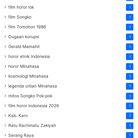
film horor lok
1
film Songko
1
film Tomohon 1986
1
Dugaan korupsi
1
Gerald Mamahit
1
horor etnik Indonesia
1
horor Minahasa
1
kosmologi Minahasa
1
legenda urban Minahasa
1
mitos Songko Pok-pok
1
film horor Indonesia 2026
1
Kab. Karo
1
Ratu Rachmatu Zakiyah
1
Serang Raya
1