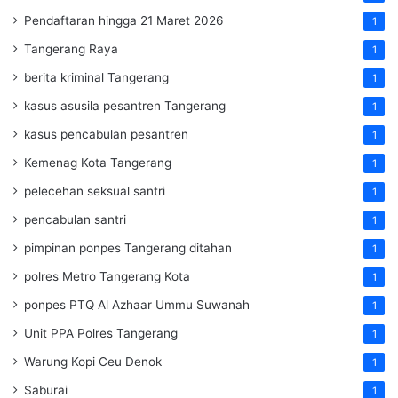
Pendaftaran hingga 21 Maret 2026
1
Tangerang Raya
1
berita kriminal Tangerang
1
kasus asusila pesantren Tangerang
1
kasus pencabulan pesantren
1
Kemenag Kota Tangerang
1
pelecehan seksual santri
1
pencabulan santri
1
pimpinan ponpes Tangerang ditahan
1
polres Metro Tangerang Kota
1
ponpes PTQ Al Azhaar Ummu Suwanah
1
Unit PPA Polres Tangerang
1
Warung Kopi Ceu Denok
1
Saburai
1