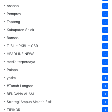
Asahan
2
Pemprov
2
Tapteng
2
Kabupaten Solok
2
Bansos
2
TJSL – PKBL – CSR
2
HEADLINE NEWS
2
media terpercaya
2
Palopo
2
yatim
1
#Tanah Longsor
1
BENCANA ALAM
1
Strategi Ampuh Melatih Fisik
1
TIPIKOR
1