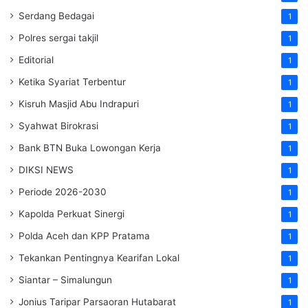
Serdang Bedagai
1
Polres sergai takjil
1
Editorial
1
Ketika Syariat Terbentur
1
Kisruh Masjid Abu Indrapuri
1
Syahwat Birokrasi
1
Bank BTN Buka Lowongan Kerja
1
DIKSI NEWS
1
Periode 2026-2030
1
Kapolda Perkuat Sinergi
1
Polda Aceh dan KPP Pratama
1
Tekankan Pentingnya Kearifan Lokal
1
Siantar – Simalungun
1
Jonius Taripar Parsaoran Hutabarat
1