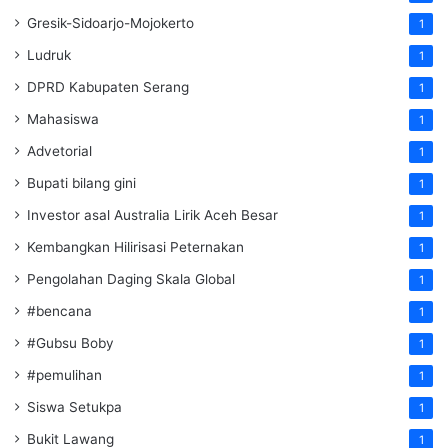
Gresik-Sidoarjo-Mojokerto
1
Ludruk
1
DPRD Kabupaten Serang
1
Mahasiswa
1
Advetorial
1
Bupati bilang gini
1
Investor asal Australia Lirik Aceh Besar
1
Kembangkan Hilirisasi Peternakan
1
Pengolahan Daging Skala Global
1
#bencana
1
#Gubsu Boby
1
#pemulihan
1
Siswa Setukpa
1
Bukit Lawang
1