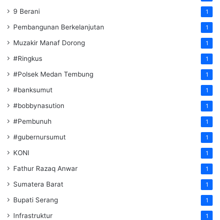
9 Berani
1
Pembangunan Berkelanjutan
1
Muzakir Manaf Dorong
1
#Ringkus
1
#Polsek Medan Tembung
1
#banksumut
1
#bobbynasution
1
#Pembunuh
1
#gubernursumut
1
KONI
1
Fathur Razaq Anwar
1
Sumatera Barat
1
Bupati Serang
1
Infrastruktur
1