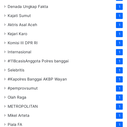
Denada Ungkap Fakta
1
Kajati Sumut
1
Aktris Asal Aceh
1
Kejari Karo
1
Komisi III DPR RI
1
Internasional
1
#118casisAnggota Polres banggai
1
Selebritis
1
#Kapolres Banggai AKBP Wayan
1
#pemprovsumut
1
Olah Raga
1
METROPOLITAN
1
Mikel Arteta
1
Piala FA
1