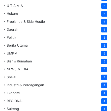
U T A M A
6
Hukum
6
Freelance & Side Hustle
6
Daerah
6
Politik
5
Berita Utama
5
UMKM
5
Bisnis Rumahan
5
NEWS MEDIA
4
Sosial
4
Industri & Perdagangan
4
Ekonomi
4
REGIONAL
4
Sulteng
4