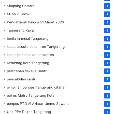
Simpang Gambir
1
MTsN 6 Solok
1
Pendaftaran hingga 21 Maret 2026
1
Tangerang Raya
1
berita kriminal Tangerang
1
kasus asusila pesantren Tangerang
1
kasus pencabulan pesantren
1
Kemenag Kota Tangerang
1
pelecehan seksual santri
1
pencabulan santri
1
pimpinan ponpes Tangerang ditahan
1
polres Metro Tangerang Kota
1
ponpes PTQ Al Azhaar Ummu Suwanah
1
Unit PPA Polres Tangerang
1