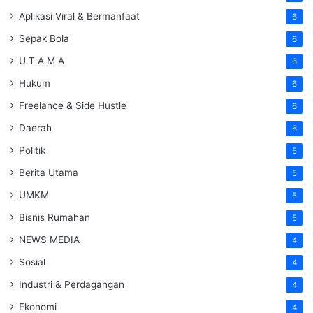
Aplikasi Viral & Bermanfaat
6
Sepak Bola
6
U T A M A
6
Hukum
6
Freelance & Side Hustle
6
Daerah
6
Politik
5
Berita Utama
5
UMKM
5
Bisnis Rumahan
5
NEWS MEDIA
4
Sosial
4
Industri & Perdagangan
4
Ekonomi
4