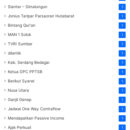
Siantar – Simalungun
1
Jonius Taripar Parsaoran Hutabarat
1
Bintang Qur'an
1
MAN 1 Solok
1
TVRI Sumbar
1
dilantik
1
Kab. Serdang Bedagai
1
Ketua DPC PPTSB
1
Berikut Syarat
1
Nusa Utara
1
Ganjil Genap
1
Jadwal One Way Contraflow
1
Mendapatkan Passive Income
1
Ajak Perkuat
1