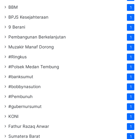
BBM
1
BPJS Kesejahteraan
1
9 Berani
1
Pembangunan Berkelanjutan
1
Muzakir Manaf Dorong
1
#Ringkus
1
#Polsek Medan Tembung
1
#banksumut
1
#bobbynasution
1
#Pembunuh
1
#gubernursumut
1
KONI
1
Fathur Razaq Anwar
1
Sumatera Barat
1