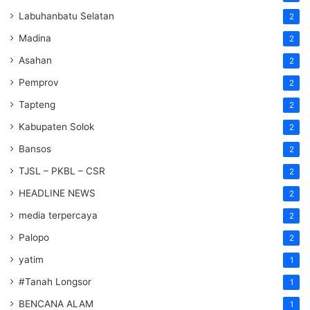
Labuhanbatu Selatan
2
Madina
2
Asahan
2
Pemprov
2
Tapteng
2
Kabupaten Solok
2
Bansos
2
TJSL – PKBL – CSR
2
HEADLINE NEWS
2
media terpercaya
2
Palopo
2
yatim
1
#Tanah Longsor
1
BENCANA ALAM
1