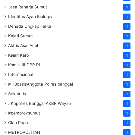
Jasa Raharja Sumut
1
Identitas Ayah Biologis
1
Denada Ungkap Fakta
1
Kajati Sumut
1
Aktris Asal Aceh
1
Kejari Karo
1
Komisi III DPR RI
1
Internasional
1
#118casisAnggota Polres banggai
1
Selebritis
1
#Kapolres Banggai AKBP Wayan
1
#pemprovsumut
1
Olah Raga
1
METROPOLITAN
1