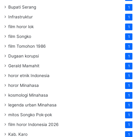
Bupati Serang
1
Infrastruktur
1
film horor lok
1
film Songko
1
film Tomohon 1986
1
Dugaan korupsi
1
Gerald Mamahit
1
horor etnik Indonesia
1
horor Minahasa
1
kosmologi Minahasa
1
legenda urban Minahasa
1
mitos Songko Pok-pok
1
film horor Indonesia 2026
1
Kab. Karo
1