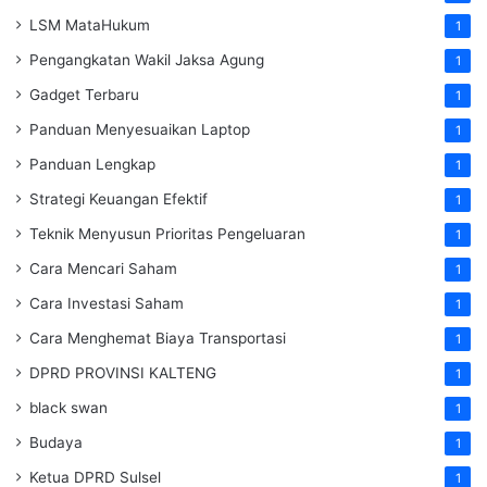
LSM MataHukum
1
Pengangkatan Wakil Jaksa Agung
1
Gadget Terbaru
1
Panduan Menyesuaikan Laptop
1
Panduan Lengkap
1
Strategi Keuangan Efektif
1
Teknik Menyusun Prioritas Pengeluaran
1
Cara Mencari Saham
1
Cara Investasi Saham
1
Cara Menghemat Biaya Transportasi
1
DPRD PROVINSI KALTENG
1
black swan
1
Budaya
1
Ketua DPRD Sulsel
1