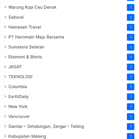
Warung Kopi Ceu Denok
1
Saburai
1
Hamasah Travel
1
PT Haromain Maju Bersama
1
Sumatera Selatan
1
Ekonomi & Bisnis
1
JAGAT
1
TEKNOLOGI
1
Columbia
1
EarthDaily
1
New York
1
Vancouver
1
Siantar – Simalungun, Sergai – Tebing
1
Kabupaten Malang
1