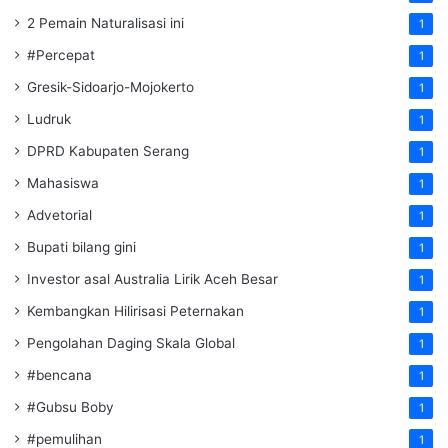
2 Pemain Naturalisasi ini
1
#Percepat
1
Gresik-Sidoarjo-Mojokerto
1
Ludruk
1
DPRD Kabupaten Serang
1
Mahasiswa
1
Advetorial
1
Bupati bilang gini
1
Investor asal Australia Lirik Aceh Besar
1
Kembangkan Hilirisasi Peternakan
1
Pengolahan Daging Skala Global
1
#bencana
1
#Gubsu Boby
1
#pemulihan
1