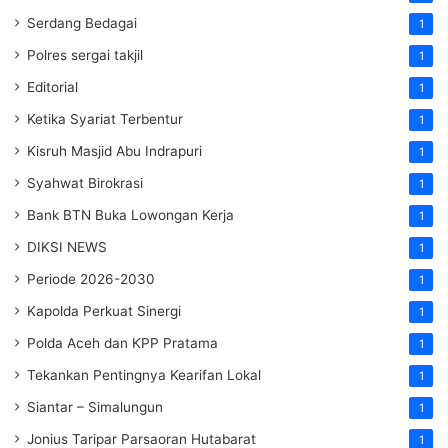
Serdang Bedagai
1
Polres sergai takjil
1
Editorial
1
Ketika Syariat Terbentur
1
Kisruh Masjid Abu Indrapuri
1
Syahwat Birokrasi
1
Bank BTN Buka Lowongan Kerja
1
DIKSI NEWS
1
Periode 2026-2030
1
Kapolda Perkuat Sinergi
1
Polda Aceh dan KPP Pratama
1
Tekankan Pentingnya Kearifan Lokal
1
Siantar – Simalungun
1
Jonius Taripar Parsaoran Hutabarat
1