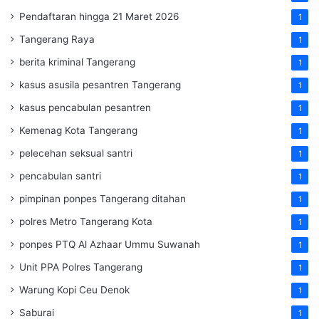
Pendaftaran hingga 21 Maret 2026
1
Tangerang Raya
1
berita kriminal Tangerang
1
kasus asusila pesantren Tangerang
1
kasus pencabulan pesantren
1
Kemenag Kota Tangerang
1
pelecehan seksual santri
1
pencabulan santri
1
pimpinan ponpes Tangerang ditahan
1
polres Metro Tangerang Kota
1
ponpes PTQ Al Azhaar Ummu Suwanah
1
Unit PPA Polres Tangerang
1
Warung Kopi Ceu Denok
1
Saburai
1