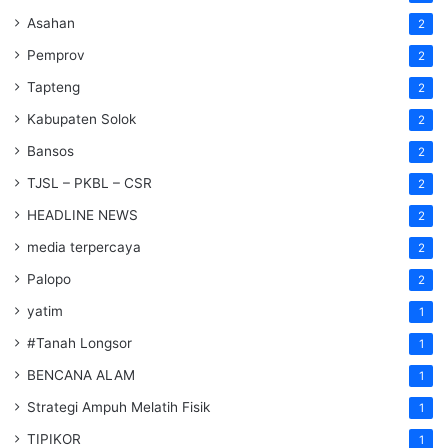
Asahan
2
Pemprov
2
Tapteng
2
Kabupaten Solok
2
Bansos
2
TJSL – PKBL – CSR
2
HEADLINE NEWS
2
media terpercaya
2
Palopo
2
yatim
1
#Tanah Longsor
1
BENCANA ALAM
1
Strategi Ampuh Melatih Fisik
1
TIPIKOR
1