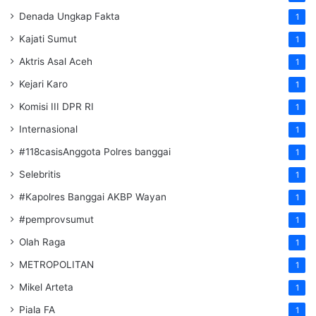
Denada Ungkap Fakta
1
Kajati Sumut
1
Aktris Asal Aceh
1
Kejari Karo
1
Komisi III DPR RI
1
Internasional
1
#118casisAnggota Polres banggai
1
Selebritis
1
#Kapolres Banggai AKBP Wayan
1
#pemprovsumut
1
Olah Raga
1
METROPOLITAN
1
Mikel Arteta
1
Piala FA
1