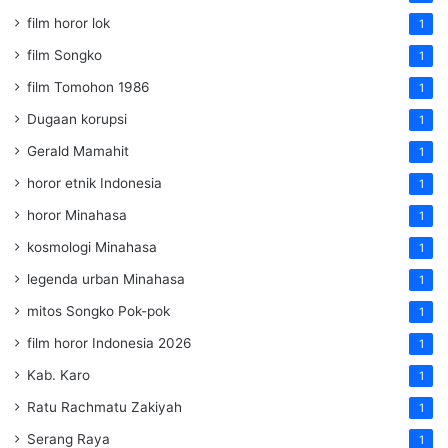
film horor lok
1
film Songko
1
film Tomohon 1986
1
Dugaan korupsi
1
Gerald Mamahit
1
horor etnik Indonesia
1
horor Minahasa
1
kosmologi Minahasa
1
legenda urban Minahasa
1
mitos Songko Pok-pok
1
film horor Indonesia 2026
1
Kab. Karo
1
Ratu Rachmatu Zakiyah
1
Serang Raya
1