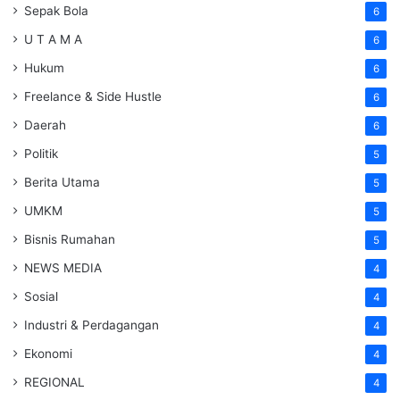
Sepak Bola
6
U T A M A
6
Hukum
6
Freelance & Side Hustle
6
Daerah
6
Politik
5
Berita Utama
5
UMKM
5
Bisnis Rumahan
5
NEWS MEDIA
4
Sosial
4
Industri & Perdagangan
4
Ekonomi
4
REGIONAL
4