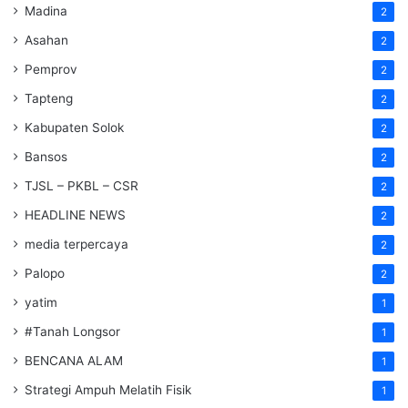
Madina
2
Asahan
2
Pemprov
2
Tapteng
2
Kabupaten Solok
2
Bansos
2
TJSL – PKBL – CSR
2
HEADLINE NEWS
2
media terpercaya
2
Palopo
2
yatim
1
#Tanah Longsor
1
BENCANA ALAM
1
Strategi Ampuh Melatih Fisik
1