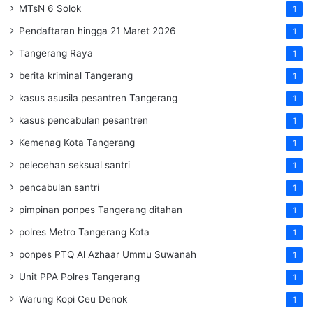
MTsN 6 Solok
1
Pendaftaran hingga 21 Maret 2026
1
Tangerang Raya
1
berita kriminal Tangerang
1
kasus asusila pesantren Tangerang
1
kasus pencabulan pesantren
1
Kemenag Kota Tangerang
1
pelecehan seksual santri
1
pencabulan santri
1
pimpinan ponpes Tangerang ditahan
1
polres Metro Tangerang Kota
1
ponpes PTQ Al Azhaar Ummu Suwanah
1
Unit PPA Polres Tangerang
1
Warung Kopi Ceu Denok
1