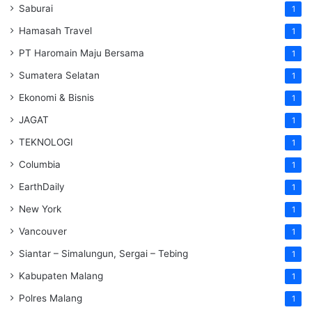
Saburai
1
Hamasah Travel
1
PT Haromain Maju Bersama
1
Sumatera Selatan
1
Ekonomi & Bisnis
1
JAGAT
1
TEKNOLOGI
1
Columbia
1
EarthDaily
1
New York
1
Vancouver
1
Siantar – Simalungun, Sergai – Tebing
1
Kabupaten Malang
1
Polres Malang
1