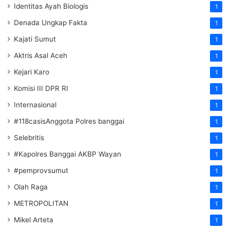
Identitas Ayah Biologis
1
Denada Ungkap Fakta
1
Kajati Sumut
1
Aktris Asal Aceh
1
Kejari Karo
1
Komisi III DPR RI
1
Internasional
1
#118casisAnggota Polres banggai
1
Selebritis
1
#Kapolres Banggai AKBP Wayan
1
#pemprovsumut
1
Olah Raga
1
METROPOLITAN
1
Mikel Arteta
1