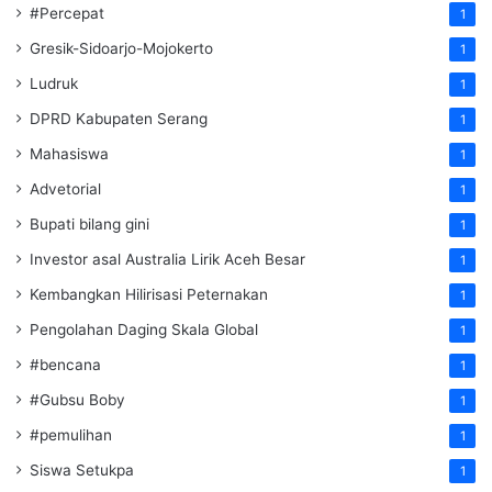
#Percepat
1
Gresik-Sidoarjo-Mojokerto
1
Ludruk
1
DPRD Kabupaten Serang
1
Mahasiswa
1
Advetorial
1
Bupati bilang gini
1
Investor asal Australia Lirik Aceh Besar
1
Kembangkan Hilirisasi Peternakan
1
Pengolahan Daging Skala Global
1
#bencana
1
#Gubsu Boby
1
#pemulihan
1
Siswa Setukpa
1