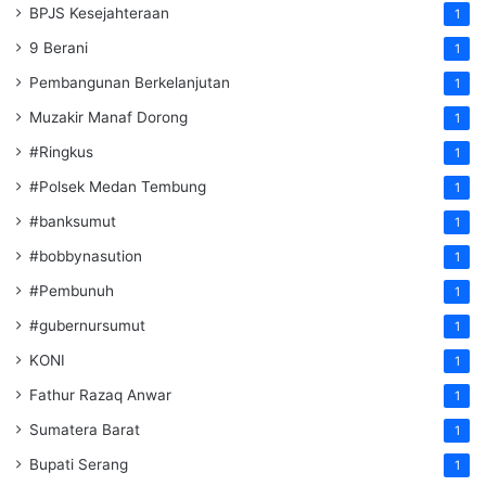
BPJS Kesejahteraan
1
9 Berani
1
Pembangunan Berkelanjutan
1
Muzakir Manaf Dorong
1
#Ringkus
1
#Polsek Medan Tembung
1
#banksumut
1
#bobbynasution
1
#Pembunuh
1
#gubernursumut
1
KONI
1
Fathur Razaq Anwar
1
Sumatera Barat
1
Bupati Serang
1