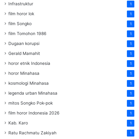
Infrastruktur
1
film horor lok
1
film Songko
1
film Tomohon 1986
1
Dugaan korupsi
1
Gerald Mamahit
1
horor etnik Indonesia
1
horor Minahasa
1
kosmologi Minahasa
1
legenda urban Minahasa
1
mitos Songko Pok-pok
1
film horor Indonesia 2026
1
Kab. Karo
1
Ratu Rachmatu Zakiyah
1