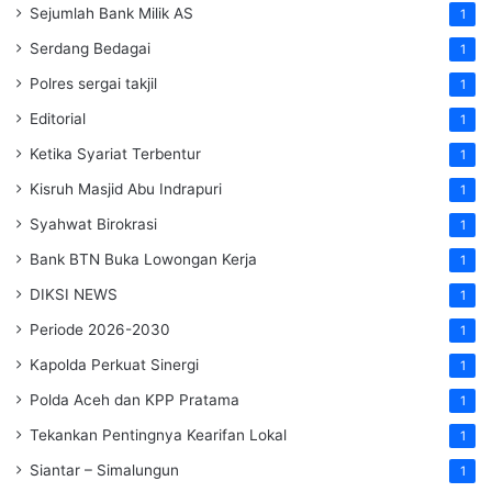
Sejumlah Bank Milik AS
1
Serdang Bedagai
1
Polres sergai takjil
1
Editorial
1
Ketika Syariat Terbentur
1
Kisruh Masjid Abu Indrapuri
1
Syahwat Birokrasi
1
Bank BTN Buka Lowongan Kerja
1
DIKSI NEWS
1
Periode 2026-2030
1
Kapolda Perkuat Sinergi
1
Polda Aceh dan KPP Pratama
1
Tekankan Pentingnya Kearifan Lokal
1
Siantar – Simalungun
1