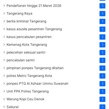
Pendaftaran hingga 21 Maret 2026
1
Tangerang Raya
1
berita kriminal Tangerang
1
kasus asusila pesantren Tangerang
1
kasus pencabulan pesantren
1
Kemenag Kota Tangerang
1
pelecehan seksual santri
1
pencabulan santri
1
pimpinan ponpes Tangerang ditahan
1
polres Metro Tangerang Kota
1
ponpes PTQ Al Azhaar Ummu Suwanah
1
Unit PPA Polres Tangerang
1
Warung Kopi Ceu Denok
1
Saburai
1