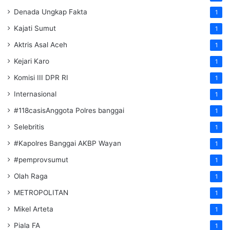
Denada Ungkap Fakta
1
Kajati Sumut
1
Aktris Asal Aceh
1
Kejari Karo
1
Komisi III DPR RI
1
Internasional
1
#118casisAnggota Polres banggai
1
Selebritis
1
#Kapolres Banggai AKBP Wayan
1
#pemprovsumut
1
Olah Raga
1
METROPOLITAN
1
Mikel Arteta
1
Piala FA
1