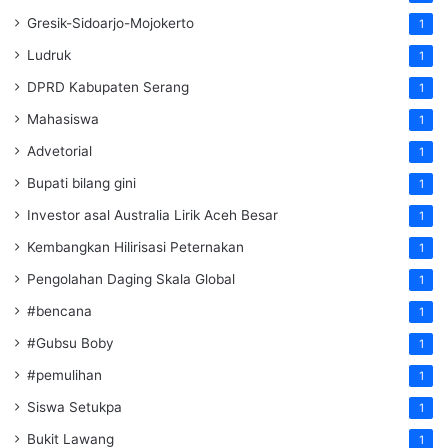
Gresik-Sidoarjo-Mojokerto
1
Ludruk
1
DPRD Kabupaten Serang
1
Mahasiswa
1
Advetorial
1
Bupati bilang gini
1
Investor asal Australia Lirik Aceh Besar
1
Kembangkan Hilirisasi Peternakan
1
Pengolahan Daging Skala Global
1
#bencana
1
#Gubsu Boby
1
#pemulihan
1
Siswa Setukpa
1
Bukit Lawang
1