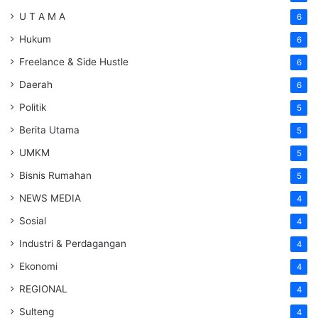
U T A M A
6
Hukum
6
Freelance & Side Hustle
6
Daerah
6
Politik
5
Berita Utama
5
UMKM
5
Bisnis Rumahan
5
NEWS MEDIA
4
Sosial
4
Industri & Perdagangan
4
Ekonomi
4
REGIONAL
4
Sulteng
4