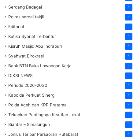
Serdang Bedagai
1
Polres sergai takjil
1
Editorial
1
Ketika Syariat Terbentur
1
Kisruh Masjid Abu Indrapuri
1
Syahwat Birokrasi
1
Bank BTN Buka Lowongan Kerja
1
DIKSI NEWS
1
Periode 2026-2030
1
Kapolda Perkuat Sinergi
1
Polda Aceh dan KPP Pratama
1
Tekankan Pentingnya Kearifan Lokal
1
Siantar – Simalungun
1
Jonius Taripar Parsaoran Hutabarat
1