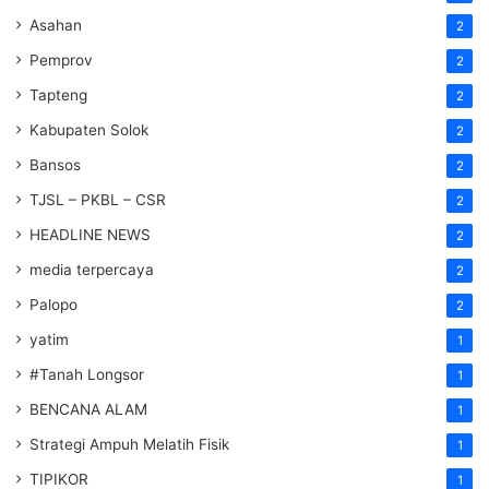
Asahan
2
Pemprov
2
Tapteng
2
Kabupaten Solok
2
Bansos
2
TJSL – PKBL – CSR
2
HEADLINE NEWS
2
media terpercaya
2
Palopo
2
yatim
1
#Tanah Longsor
1
BENCANA ALAM
1
Strategi Ampuh Melatih Fisik
1
TIPIKOR
1