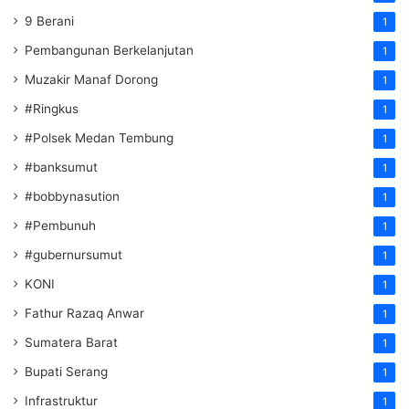
9 Berani
1
Pembangunan Berkelanjutan
1
Muzakir Manaf Dorong
1
#Ringkus
1
#Polsek Medan Tembung
1
#banksumut
1
#bobbynasution
1
#Pembunuh
1
#gubernursumut
1
KONI
1
Fathur Razaq Anwar
1
Sumatera Barat
1
Bupati Serang
1
Infrastruktur
1