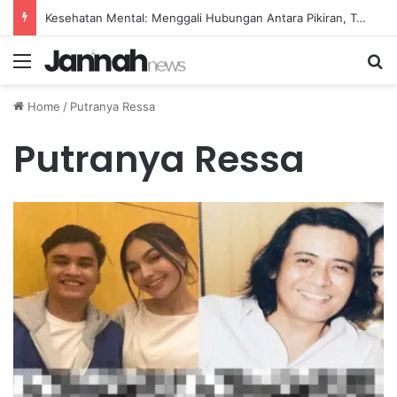
Kesehatan Mental: Menggali Hubungan Antara Pikiran, Tubuh, dan Emosi secara Mendalam
Menu
Se
Home
/
Putranya Ressa
Putranya Ressa