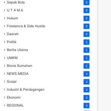
Sepak Bola
6
U T A M A
6
Hukum
6
Freelance & Side Hustle
6
Daerah
6
Politik
5
Berita Utama
5
UMKM
5
Bisnis Rumahan
5
NEWS MEDIA
4
Sosial
4
Industri & Perdagangan
4
Ekonomi
4
REGIONAL
4