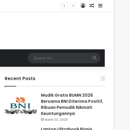
Log In
Random Article
Sidebar
dalam
Search
for
Recent Posts
Mudik Gratis BUMN 2026
Bersama BNI Diterima Positif,
Ribuan Pemudik Nikmati
Keuntungannya
Maret 20, 2026
Laptop Ultrabook Bisnis