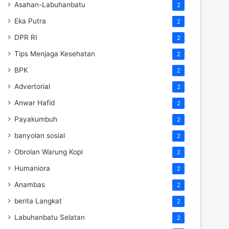
Asahan-Labuhanbatu
2
Eka Putra
2
DPR RI
2
Tips Menjaga Kesehatan
2
BPK
2
Advertorial
2
Anwar Hafid
2
Payakumbuh
2
banyolan sosial
2
Obrolan Warung Kopi
2
Humaniora
2
Anambas
2
berita Langkat
2
Labuhanbatu Selatan
2