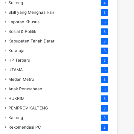
Sulteng
4
Skill yang Menghasilkan
3
Laporan Khusus
3
Sosial & Politik
3
Kabupaten Tanah Datar
3
Kutaraja
3
HP Terbaru
3
UTAMA
3
Medan Metro
3
Anak Perusahaan
3
HUKRIM
3
PEMPROV KALTENG
3
Kalteng
3
Rekomendasi PC
2