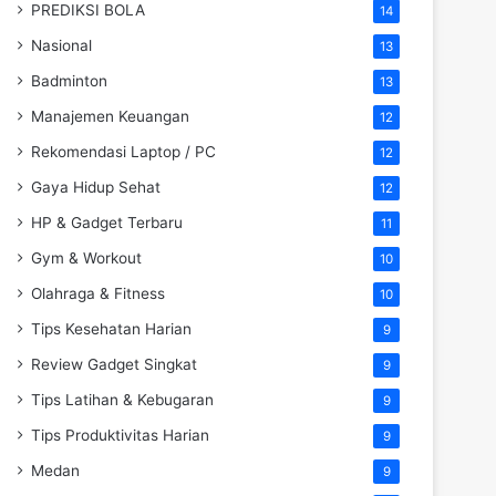
PREDIKSI BOLA
14
Nasional
13
Badminton
13
Manajemen Keuangan
12
Rekomendasi Laptop / PC
12
Gaya Hidup Sehat
12
HP & Gadget Terbaru
11
Gym & Workout
10
Olahraga & Fitness
10
Tips Kesehatan Harian
9
Review Gadget Singkat
9
Tips Latihan & Kebugaran
9
Tips Produktivitas Harian
9
Medan
9