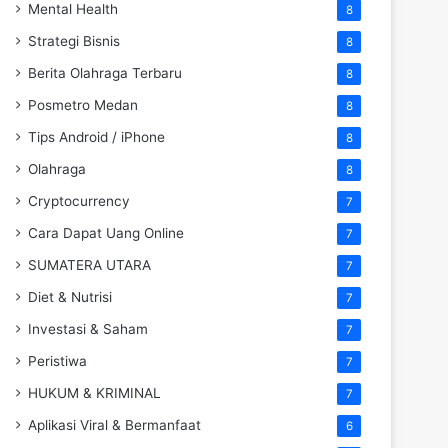
Mental Health
8
Strategi Bisnis
8
Berita Olahraga Terbaru
8
Posmetro Medan
8
Tips Android / iPhone
8
Olahraga
8
Cryptocurrency
7
Cara Dapat Uang Online
7
SUMATERA UTARA
7
Diet & Nutrisi
7
Investasi & Saham
7
Peristiwa
7
HUKUM & KRIMINAL
7
Aplikasi Viral & Bermanfaat
6