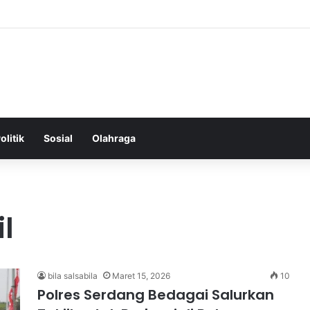
ntal: Menggali Hubungan Antara Pikiran, Tubuh, dan Emosi secara Men
olitik
Sosial
Olahraga
il
bila salsabila
Maret 15, 2026
10
Polres Serdang Bedagai Salurkan