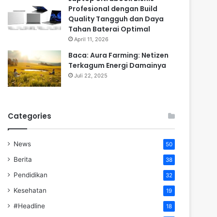
Profesional dengan Build
Quality Tangguh dan Daya
Tahan Baterai Optimal
April 11, 2026
Baca: Aura Farming: Netizen
Terkagum Energi Damainya
Juli 22, 2025
Categories
News
50
Berita
38
Pendidikan
32
Kesehatan
19
#Headline
18