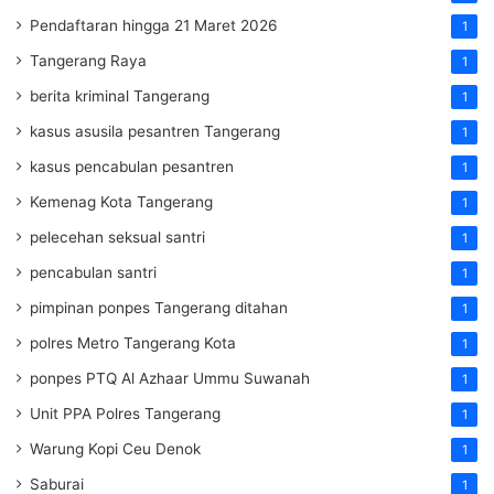
Pendaftaran hingga 21 Maret 2026
1
Tangerang Raya
1
berita kriminal Tangerang
1
kasus asusila pesantren Tangerang
1
kasus pencabulan pesantren
1
Kemenag Kota Tangerang
1
pelecehan seksual santri
1
pencabulan santri
1
pimpinan ponpes Tangerang ditahan
1
polres Metro Tangerang Kota
1
ponpes PTQ Al Azhaar Ummu Suwanah
1
Unit PPA Polres Tangerang
1
Warung Kopi Ceu Denok
1
Saburai
1