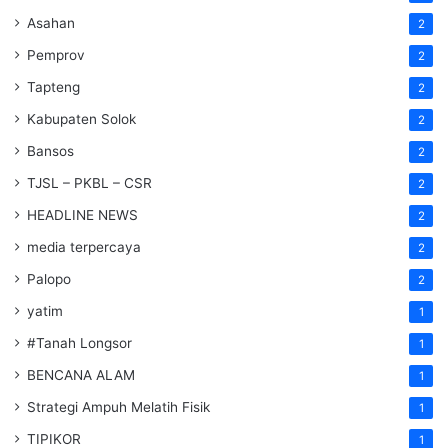
Asahan
2
Pemprov
2
Tapteng
2
Kabupaten Solok
2
Bansos
2
TJSL – PKBL – CSR
2
HEADLINE NEWS
2
media terpercaya
2
Palopo
2
yatim
1
#Tanah Longsor
1
BENCANA ALAM
1
Strategi Ampuh Melatih Fisik
1
TIPIKOR
1