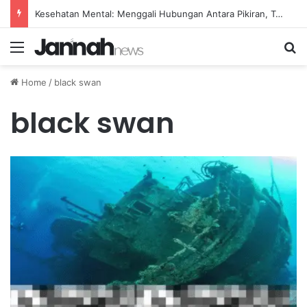
Kesehatan Mental: Menggali Hubungan Antara Pikiran, Tubuh, dan Emosi secara Mendalam
Menu
Se
Home
/
black swan
black swan