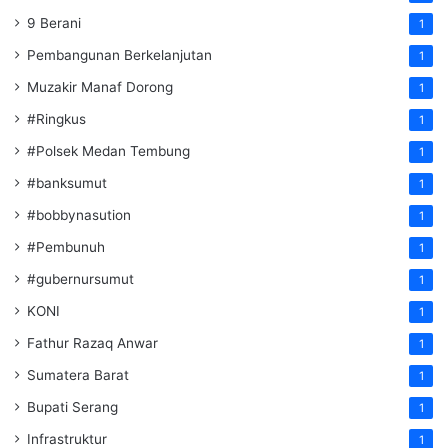
9 Berani
1
Pembangunan Berkelanjutan
1
Muzakir Manaf Dorong
1
#Ringkus
1
#Polsek Medan Tembung
1
#banksumut
1
#bobbynasution
1
#Pembunuh
1
#gubernursumut
1
KONI
1
Fathur Razaq Anwar
1
Sumatera Barat
1
Bupati Serang
1
Infrastruktur
1