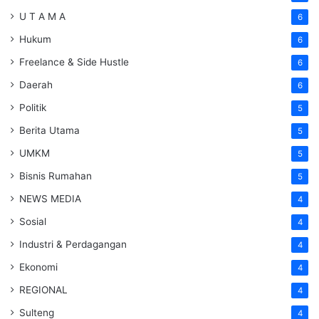
U T A M A
6
Hukum
6
Freelance & Side Hustle
6
Daerah
6
Politik
5
Berita Utama
5
UMKM
5
Bisnis Rumahan
5
NEWS MEDIA
4
Sosial
4
Industri & Perdagangan
4
Ekonomi
4
REGIONAL
4
Sulteng
4