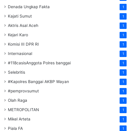
Denada Ungkap Fakta
1
Kajati Sumut
1
Aktris Asal Aceh
1
Kejari Karo
1
Komisi III DPR RI
1
Internasional
1
#118casisAnggota Polres banggai
1
Selebritis
1
#Kapolres Banggai AKBP Wayan
1
#pemprovsumut
1
Olah Raga
1
METROPOLITAN
1
Mikel Arteta
1
Piala FA
1