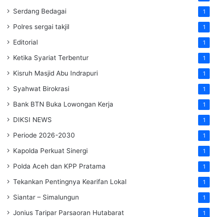
Serdang Bedagai
1
Polres sergai takjil
1
Editorial
1
Ketika Syariat Terbentur
1
Kisruh Masjid Abu Indrapuri
1
Syahwat Birokrasi
1
Bank BTN Buka Lowongan Kerja
1
DIKSI NEWS
1
Periode 2026-2030
1
Kapolda Perkuat Sinergi
1
Polda Aceh dan KPP Pratama
1
Tekankan Pentingnya Kearifan Lokal
1
Siantar – Simalungun
1
Jonius Taripar Parsaoran Hutabarat
1