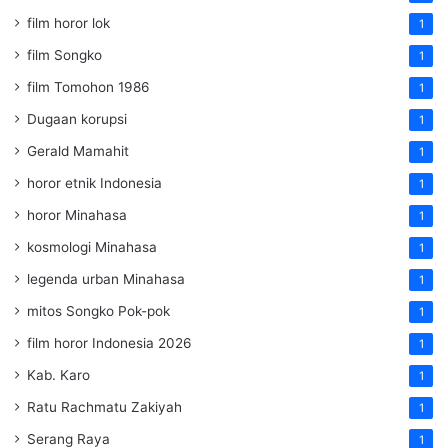
film horor lok
1
film Songko
1
film Tomohon 1986
1
Dugaan korupsi
1
Gerald Mamahit
1
horor etnik Indonesia
1
horor Minahasa
1
kosmologi Minahasa
1
legenda urban Minahasa
1
mitos Songko Pok-pok
1
film horor Indonesia 2026
1
Kab. Karo
1
Ratu Rachmatu Zakiyah
1
Serang Raya
1