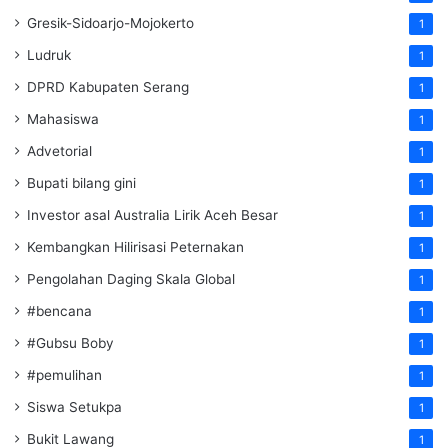
Gresik-Sidoarjo-Mojokerto
1
Ludruk
1
DPRD Kabupaten Serang
1
Mahasiswa
1
Advetorial
1
Bupati bilang gini
1
Investor asal Australia Lirik Aceh Besar
1
Kembangkan Hilirisasi Peternakan
1
Pengolahan Daging Skala Global
1
#bencana
1
#Gubsu Boby
1
#pemulihan
1
Siswa Setukpa
1
Bukit Lawang
1