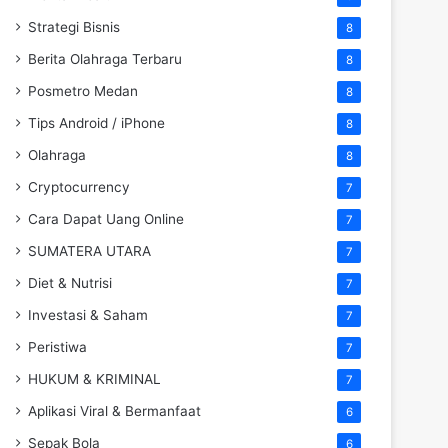
Strategi Bisnis
8
Berita Olahraga Terbaru
8
Posmetro Medan
8
Tips Android / iPhone
8
Olahraga
8
Cryptocurrency
7
Cara Dapat Uang Online
7
SUMATERA UTARA
7
Diet & Nutrisi
7
Investasi & Saham
7
Peristiwa
7
HUKUM & KRIMINAL
7
Aplikasi Viral & Bermanfaat
6
Sepak Bola
6