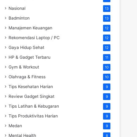
Nasional
13
Badminton
13
Manajemen Keuangan
12
Rekomendasi Laptop / PC
12
Gaya Hidup Sehat
12
HP & Gadget Terbaru
11
Gym & Workout
10
Olahraga & Fitness
10
Tips Kesehatan Harian
9
Review Gadget Singkat
9
Tips Latihan & Kebugaran
9
Tips Produktivitas Harian
9
Medan
9
Mental Health
8