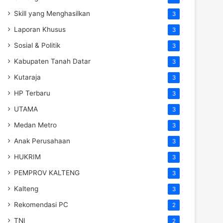
Skill yang Menghasilkan
3
Laporan Khusus
3
Sosial & Politik
3
Kabupaten Tanah Datar
3
Kutaraja
3
HP Terbaru
3
UTAMA
3
Medan Metro
3
Anak Perusahaan
3
HUKRIM
3
PEMPROV KALTENG
3
Kalteng
3
Rekomendasi PC
2
TNI
2