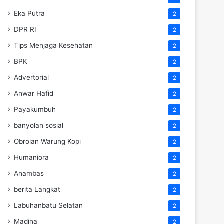
Eka Putra
2
DPR RI
2
Tips Menjaga Kesehatan
2
BPK
2
Advertorial
2
Anwar Hafid
2
Payakumbuh
2
banyolan sosial
2
Obrolan Warung Kopi
2
Humaniora
2
Anambas
2
berita Langkat
2
Labuhanbatu Selatan
2
Madina
2