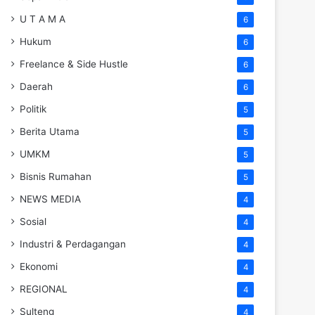
U T A M A
6
Hukum
6
Freelance & Side Hustle
6
Daerah
6
Politik
5
Berita Utama
5
UMKM
5
Bisnis Rumahan
5
NEWS MEDIA
4
Sosial
4
Industri & Perdagangan
4
Ekonomi
4
REGIONAL
4
Sulteng
4