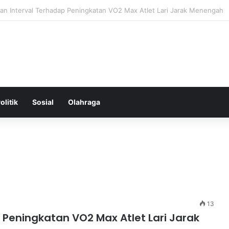
ntal: Menggali Hubungan Antara Pikiran, Tubuh, dan Emosi secara Me
olitik
Sosial
Olahraga
13
Peningkatan VO2 Max Atlet Lari Jarak