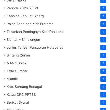
DIKSI NEWS
1
Periode 2026-2030
1
Kapolda Perkuat Sinergi
1
Polda Aceh dan KPP Pratama
1
Tekankan Pentingnya Kearifan Lokal
1
Siantar – Simalungun
1
Jonius Taripar Parsaoran Hutabarat
1
Bintang Qur'an
1
MAN 1 Solok
1
TVRI Sumbar
1
dilantik
1
Kab. Serdang Bedagai
1
Ketua DPC PPTSB
1
Berikut Syarat
1