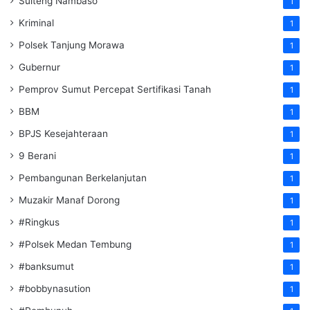
Sulteng Nambaso
1
Kriminal
1
Polsek Tanjung Morawa
1
Gubernur
1
Pemprov Sumut Percepat Sertifikasi Tanah
1
BBM
1
BPJS Kesejahteraan
1
9 Berani
1
Pembangunan Berkelanjutan
1
Muzakir Manaf Dorong
1
#Ringkus
1
#Polsek Medan Tembung
1
#banksumut
1
#bobbynasution
1