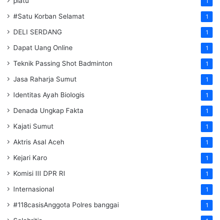
piatu
1
#Satu Korban Selamat
1
DELI SERDANG
1
Dapat Uang Online
1
Teknik Passing Shot Badminton
1
Jasa Raharja Sumut
1
Identitas Ayah Biologis
1
Denada Ungkap Fakta
1
Kajati Sumut
1
Aktris Asal Aceh
1
Kejari Karo
1
Komisi III DPR RI
1
Internasional
1
#118casisAnggota Polres banggai
1