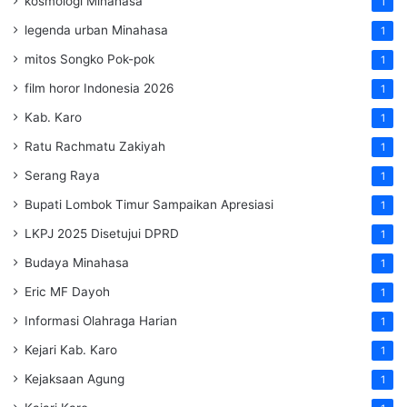
kosmologi Minahasa
1
legenda urban Minahasa
1
mitos Songko Pok-pok
1
film horor Indonesia 2026
1
Kab. Karo
1
Ratu Rachmatu Zakiyah
1
Serang Raya
1
Bupati Lombok Timur Sampaikan Apresiasi
1
LKPJ 2025 Disetujui DPRD
1
Budaya Minahasa
1
Eric MF Dayoh
1
Informasi Olahraga Harian
1
Kejari Kab. Karo
1
Kejaksaan Agung
1