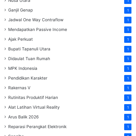
Nusa Utara
1
Ganjil Genap
1
Jadwal One Way Contraflow
1
Mendapatkan Passive Income
1
Ajak Perkuat
1
Bupati Tapanuli Utara
1
Didaulat Tuan Rumah
1
MPK Indonesia
1
Pendidikan Karakter
1
Rakernas V
1
Rutinitas Produktif Harian
1
Alat Latihan Virtual Reality
1
Arus Balik 2026
1
Reparasi Perangkat Elektronik
1