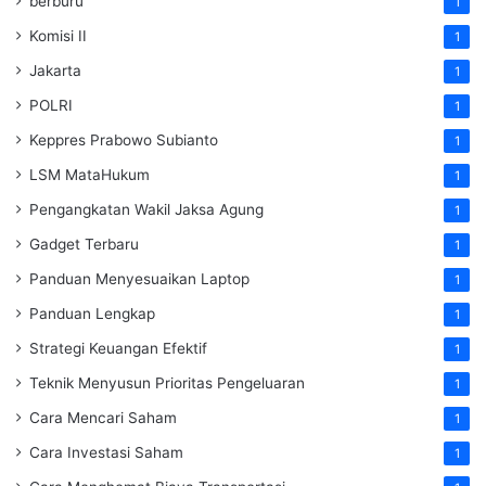
berburu
1
Komisi II
1
Jakarta
1
POLRI
1
Keppres Prabowo Subianto
1
LSM MataHukum
1
Pengangkatan Wakil Jaksa Agung
1
Gadget Terbaru
1
Panduan Menyesuaikan Laptop
1
Panduan Lengkap
1
Strategi Keuangan Efektif
1
Teknik Menyusun Prioritas Pengeluaran
1
Cara Mencari Saham
1
Cara Investasi Saham
1