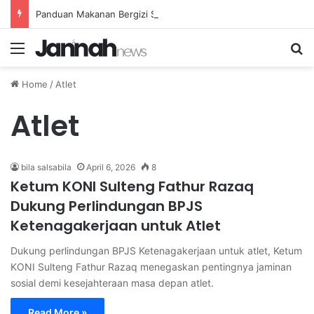
Panduan Makanan Bergizi Seimbang untuk Menjaga Kesehatan Rahim Wanita
Menu
Se
Home
/
Atlet
Atlet
bila salsabila
April 6, 2026
8
Ketum KONI Sulteng Fathur Razaq
Dukung Perlindungan BPJS
Ketenagakerjaan untuk Atlet
Dukung perlindungan BPJS Ketenagakerjaan untuk atlet, Ketum
KONI Sulteng Fathur Razaq menegaskan pentingnya jaminan
sosial demi kesejahteraan masa depan atlet.
Read More »