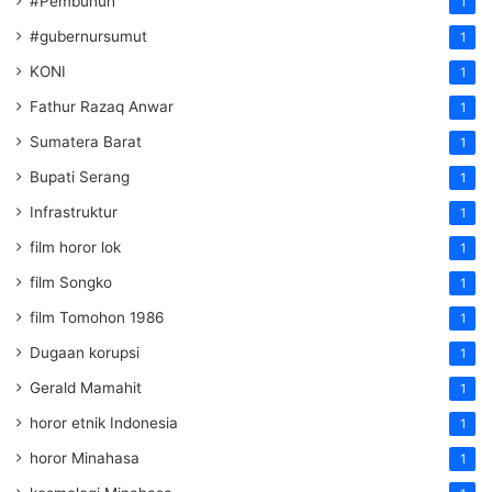
#Pembunuh
1
#gubernursumut
1
KONI
1
Fathur Razaq Anwar
1
Sumatera Barat
1
Bupati Serang
1
Infrastruktur
1
film horor lok
1
film Songko
1
film Tomohon 1986
1
Dugaan korupsi
1
Gerald Mamahit
1
horor etnik Indonesia
1
horor Minahasa
1