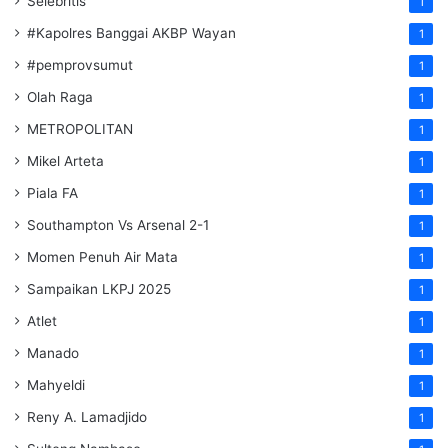
Selebritis
1
#Kapolres Banggai AKBP Wayan
1
#pemprovsumut
1
Olah Raga
1
METROPOLITAN
1
Mikel Arteta
1
Piala FA
1
Southampton Vs Arsenal 2-1
1
Momen Penuh Air Mata
1
Sampaikan LKPJ 2025
1
Atlet
1
Manado
1
Mahyeldi
1
Reny A. Lamadjido
1