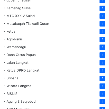
gubernur sulsel
1
Kemenag Sulsel
1
MTQ XXXIV Sulsel
1
Musabaqah Tilawatil Quran
1
ketua
1
Agrobisnis
1
Wamendagri
1
Dana Otsus Papua
1
Jalan Langkat
1
Ketua DPRD Langkat
1
Sribana
1
Wisata Langkat
1
BISNIS
1
Agung E Setyobudi
1