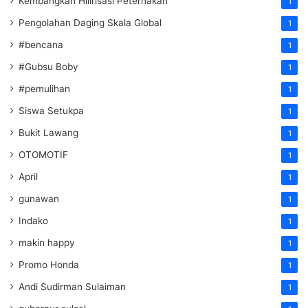
Kembangkan Hilirisasi Peternakan
1
Pengolahan Daging Skala Global
1
#bencana
1
#Gubsu Boby
1
#pemulihan
1
Siswa Setukpa
1
Bukit Lawang
1
OTOMOTIF
1
April
1
gunawan
1
Indako
1
makin happy
1
Promo Honda
1
Andi Sudirman Sulaiman
1