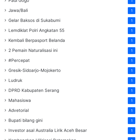
Padi Gogo
1
Jawa/Bali
1
Gelar Baksos di Sukabumi
1
Lemdiklat Polri Angkatan 55
1
Kembali Berpasport Belanda
1
2 Pemain Naturalisasi ini
1
#Percepat
1
Gresik-Sidoarjo-Mojokerto
1
Ludruk
1
DPRD Kabupaten Serang
1
Mahasiswa
1
Advetorial
1
Bupati bilang gini
1
Investor asal Australia Lirik Aceh Besar
1