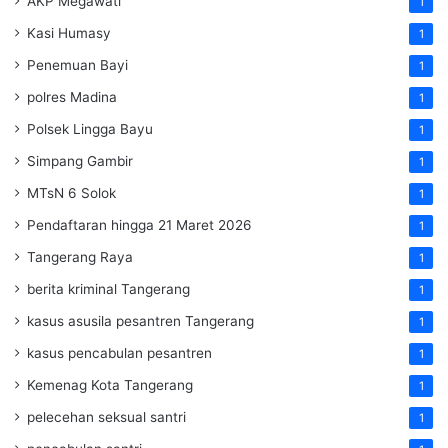
AKP Megawati
1
Kasi Humasy
1
Penemuan Bayi
1
polres Madina
1
Polsek Lingga Bayu
1
Simpang Gambir
1
MTsN 6 Solok
1
Pendaftaran hingga 21 Maret 2026
1
Tangerang Raya
1
berita kriminal Tangerang
1
kasus asusila pesantren Tangerang
1
kasus pencabulan pesantren
1
Kemenag Kota Tangerang
1
pelecehan seksual santri
1