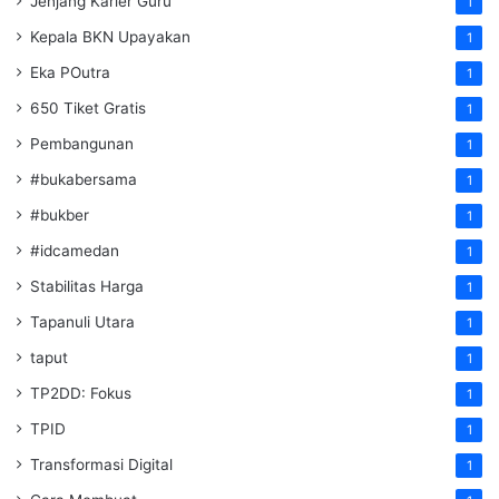
Jenjang Karier Guru
1
Kepala BKN Upayakan
1
Eka POutra
1
650 Tiket Gratis
1
Pembangunan
1
#bukabersama
1
#bukber
1
#idcamedan
1
Stabilitas Harga
1
Tapanuli Utara
1
taput
1
TP2DD: Fokus
1
TPID
1
Transformasi Digital
1