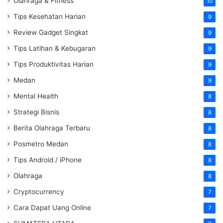
Olahraga & Fitness
10
Tips Kesehatan Harian
9
Review Gadget Singkat
9
Tips Latihan & Kebugaran
9
Tips Produktivitas Harian
9
Medan
9
Mental Health
8
Strategi Bisnis
8
Berita Olahraga Terbaru
8
Posmetro Medan
8
Tips Android / iPhone
8
Olahraga
8
Cryptocurrency
7
Cara Dapat Uang Online
7