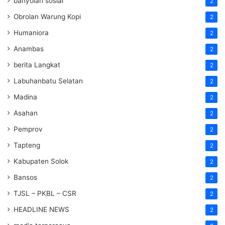
banyolan sosial
2
Obrolan Warung Kopi
2
Humaniora
2
Anambas
2
berita Langkat
2
Labuhanbatu Selatan
2
Madina
2
Asahan
2
Pemprov
2
Tapteng
2
Kabupaten Solok
2
Bansos
2
TJSL – PKBL – CSR
2
HEADLINE NEWS
2