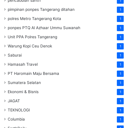
pencabulan santri
1
pimpinan ponpes Tangerang ditahan
1
polres Metro Tangerang Kota
1
ponpes PTQ Al Azhaar Ummu Suwanah
1
Unit PPA Polres Tangerang
1
Warung Kopi Ceu Denok
1
Saburai
1
Hamasah Travel
1
PT Haromain Maju Bersama
1
Sumatera Selatan
1
Ekonomi & Bisnis
1
JAGAT
1
TEKNOLOGI
1
Columbia
1