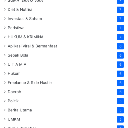
SUMATERA UTARA
7
Diet & Nutrisi
7
Investasi & Saham
7
Peristiwa
7
HUKUM & KRIMINAL
7
Aplikasi Viral & Bermanfaat
6
Sepak Bola
6
U T A M A
6
Hukum
6
Freelance & Side Hustle
6
Daerah
6
Politik
5
Berita Utama
5
UMKM
5