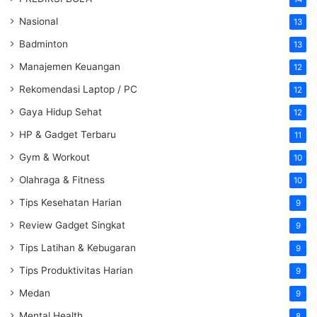
Nasional
13
Badminton
13
Manajemen Keuangan
12
Rekomendasi Laptop / PC
12
Gaya Hidup Sehat
12
HP & Gadget Terbaru
11
Gym & Workout
10
Olahraga & Fitness
10
Tips Kesehatan Harian
9
Review Gadget Singkat
9
Tips Latihan & Kebugaran
9
Tips Produktivitas Harian
9
Medan
9
Mental Health
8