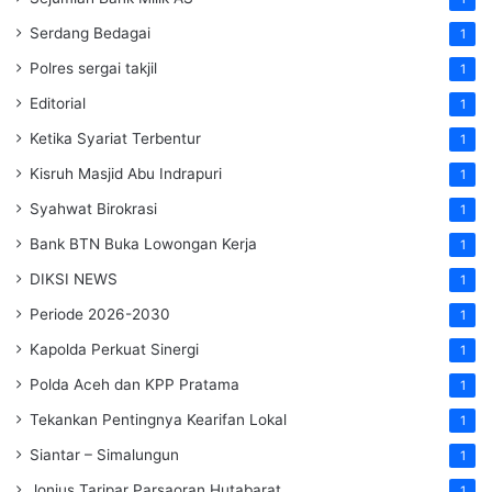
Serdang Bedagai
1
Polres sergai takjil
1
Editorial
1
Ketika Syariat Terbentur
1
Kisruh Masjid Abu Indrapuri
1
Syahwat Birokrasi
1
Bank BTN Buka Lowongan Kerja
1
DIKSI NEWS
1
Periode 2026-2030
1
Kapolda Perkuat Sinergi
1
Polda Aceh dan KPP Pratama
1
Tekankan Pentingnya Kearifan Lokal
1
Siantar – Simalungun
1
Jonius Taripar Parsaoran Hutabarat
1