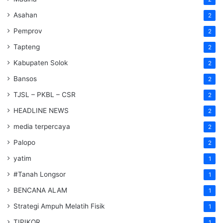
Asahan
2
Pemprov
2
Tapteng
2
Kabupaten Solok
2
Bansos
2
TJSL – PKBL – CSR
2
HEADLINE NEWS
2
media terpercaya
2
Palopo
2
yatim
1
#Tanah Longsor
1
BENCANA ALAM
1
Strategi Ampuh Melatih Fisik
1
TIPIKOR
1