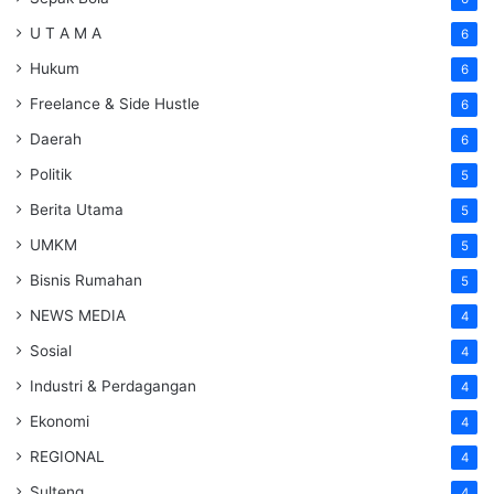
U T A M A
6
Hukum
6
Freelance & Side Hustle
6
Daerah
6
Politik
5
Berita Utama
5
UMKM
5
Bisnis Rumahan
5
NEWS MEDIA
4
Sosial
4
Industri & Perdagangan
4
Ekonomi
4
REGIONAL
4
Sulteng
4