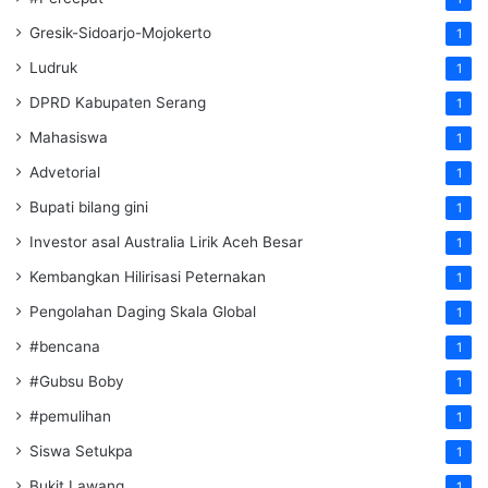
Gresik-Sidoarjo-Mojokerto
1
Ludruk
1
DPRD Kabupaten Serang
1
Mahasiswa
1
Advetorial
1
Bupati bilang gini
1
Investor asal Australia Lirik Aceh Besar
1
Kembangkan Hilirisasi Peternakan
1
Pengolahan Daging Skala Global
1
#bencana
1
#Gubsu Boby
1
#pemulihan
1
Siswa Setukpa
1
Bukit Lawang
1