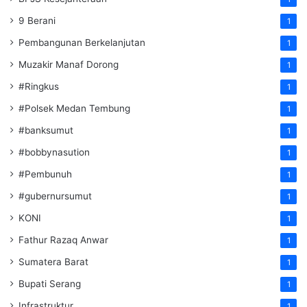
9 Berani
1
Pembangunan Berkelanjutan
1
Muzakir Manaf Dorong
1
#Ringkus
1
#Polsek Medan Tembung
1
#banksumut
1
#bobbynasution
1
#Pembunuh
1
#gubernursumut
1
KONI
1
Fathur Razaq Anwar
1
Sumatera Barat
1
Bupati Serang
1
Infrastruktur
1