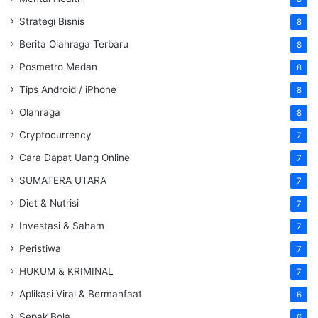
Strategi Bisnis
8
Berita Olahraga Terbaru
8
Posmetro Medan
8
Tips Android / iPhone
8
Olahraga
8
Cryptocurrency
7
Cara Dapat Uang Online
7
SUMATERA UTARA
7
Diet & Nutrisi
7
Investasi & Saham
7
Peristiwa
7
HUKUM & KRIMINAL
7
Aplikasi Viral & Bermanfaat
6
Sepak Bola
6