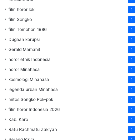
film horor lok
1
film Songko
1
film Tomohon 1986
1
Dugaan korupsi
1
Gerald Mamahit
1
horor etnik Indonesia
1
horor Minahasa
1
kosmologi Minahasa
1
legenda urban Minahasa
1
mitos Songko Pok-pok
1
film horor Indonesia 2026
1
Kab. Karo
1
Ratu Rachmatu Zakiyah
1
Serang Raya
1