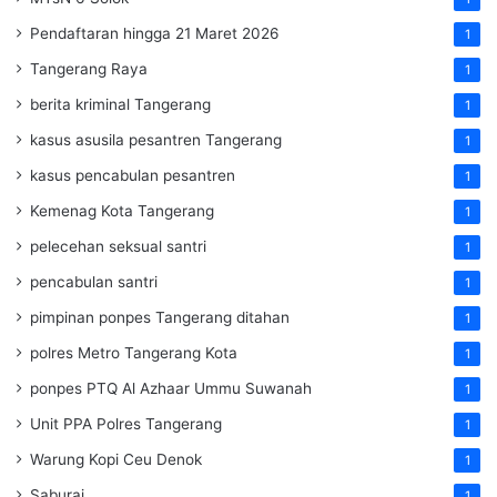
Pendaftaran hingga 21 Maret 2026
1
Tangerang Raya
1
berita kriminal Tangerang
1
kasus asusila pesantren Tangerang
1
kasus pencabulan pesantren
1
Kemenag Kota Tangerang
1
pelecehan seksual santri
1
pencabulan santri
1
pimpinan ponpes Tangerang ditahan
1
polres Metro Tangerang Kota
1
ponpes PTQ Al Azhaar Ummu Suwanah
1
Unit PPA Polres Tangerang
1
Warung Kopi Ceu Denok
1
Saburai
1