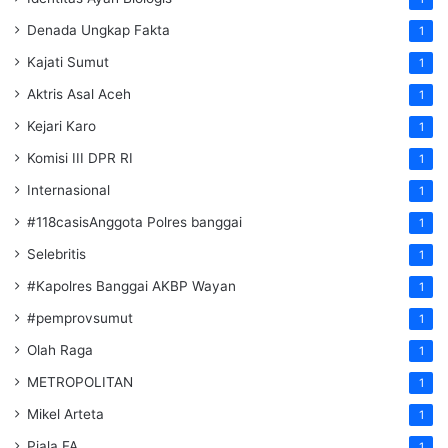
Denada Ungkap Fakta
1
Kajati Sumut
1
Aktris Asal Aceh
1
Kejari Karo
1
Komisi III DPR RI
1
Internasional
1
#118casisAnggota Polres banggai
1
Selebritis
1
#Kapolres Banggai AKBP Wayan
1
#pemprovsumut
1
Olah Raga
1
METROPOLITAN
1
Mikel Arteta
1
Piala FA
1