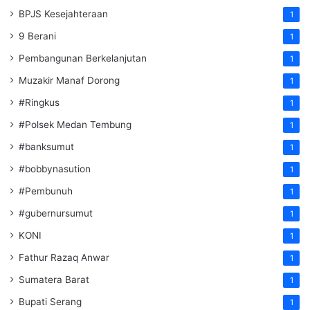
BPJS Kesejahteraan
1
9 Berani
1
Pembangunan Berkelanjutan
1
Muzakir Manaf Dorong
1
#Ringkus
1
#Polsek Medan Tembung
1
#banksumut
1
#bobbynasution
1
#Pembunuh
1
#gubernursumut
1
KONI
1
Fathur Razaq Anwar
1
Sumatera Barat
1
Bupati Serang
1