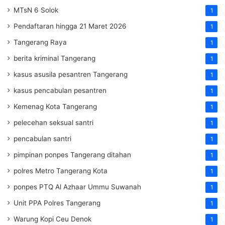
MTsN 6 Solok
1
Pendaftaran hingga 21 Maret 2026
1
Tangerang Raya
1
berita kriminal Tangerang
1
kasus asusila pesantren Tangerang
1
kasus pencabulan pesantren
1
Kemenag Kota Tangerang
1
pelecehan seksual santri
1
pencabulan santri
1
pimpinan ponpes Tangerang ditahan
1
polres Metro Tangerang Kota
1
ponpes PTQ Al Azhaar Ummu Suwanah
1
Unit PPA Polres Tangerang
1
Warung Kopi Ceu Denok
1