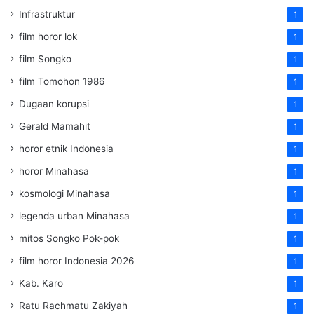
Infrastruktur
1
film horor lok
1
film Songko
1
film Tomohon 1986
1
Dugaan korupsi
1
Gerald Mamahit
1
horor etnik Indonesia
1
horor Minahasa
1
kosmologi Minahasa
1
legenda urban Minahasa
1
mitos Songko Pok-pok
1
film horor Indonesia 2026
1
Kab. Karo
1
Ratu Rachmatu Zakiyah
1