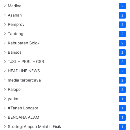
Madina
2
Asahan
2
Pemprov
2
Tapteng
2
Kabupaten Solok
2
Bansos
2
TJSL – PKBL – CSR
2
HEADLINE NEWS
2
media terpercaya
2
Palopo
2
yatim
1
#Tanah Longsor
1
BENCANA ALAM
1
Strategi Ampuh Melatih Fisik
1