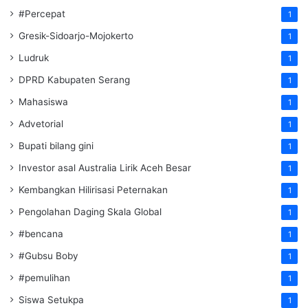
#Percepat
1
Gresik-Sidoarjo-Mojokerto
1
Ludruk
1
DPRD Kabupaten Serang
1
Mahasiswa
1
Advetorial
1
Bupati bilang gini
1
Investor asal Australia Lirik Aceh Besar
1
Kembangkan Hilirisasi Peternakan
1
Pengolahan Daging Skala Global
1
#bencana
1
#Gubsu Boby
1
#pemulihan
1
Siswa Setukpa
1