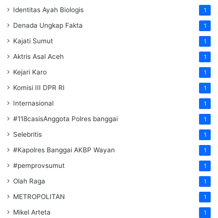
Identitas Ayah Biologis
1
Denada Ungkap Fakta
1
Kajati Sumut
1
Aktris Asal Aceh
1
Kejari Karo
1
Komisi III DPR RI
1
Internasional
1
#118casisAnggota Polres banggai
1
Selebritis
1
#Kapolres Banggai AKBP Wayan
1
#pemprovsumut
1
Olah Raga
1
METROPOLITAN
1
Mikel Arteta
1