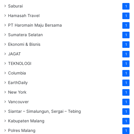
Saburai
1
Hamasah Travel
1
PT Haromain Maju Bersama
1
Sumatera Selatan
1
Ekonomi & Bisnis
1
JAGAT
1
TEKNOLOGI
1
Columbia
1
EarthDaily
1
New York
1
Vancouver
1
Siantar – Simalungun, Sergai – Tebing
1
Kabupaten Malang
1
Polres Malang
1