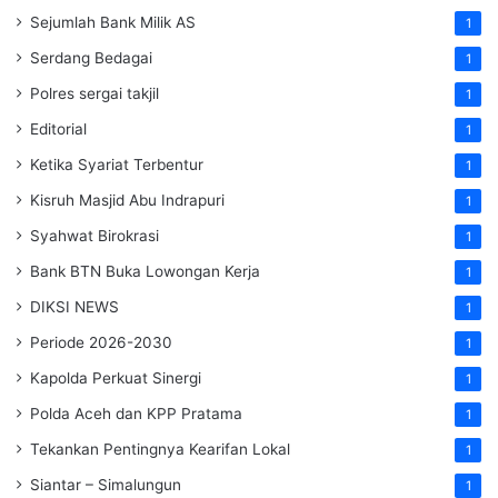
Sejumlah Bank Milik AS
1
Serdang Bedagai
1
Polres sergai takjil
1
Editorial
1
Ketika Syariat Terbentur
1
Kisruh Masjid Abu Indrapuri
1
Syahwat Birokrasi
1
Bank BTN Buka Lowongan Kerja
1
DIKSI NEWS
1
Periode 2026-2030
1
Kapolda Perkuat Sinergi
1
Polda Aceh dan KPP Pratama
1
Tekankan Pentingnya Kearifan Lokal
1
Siantar – Simalungun
1