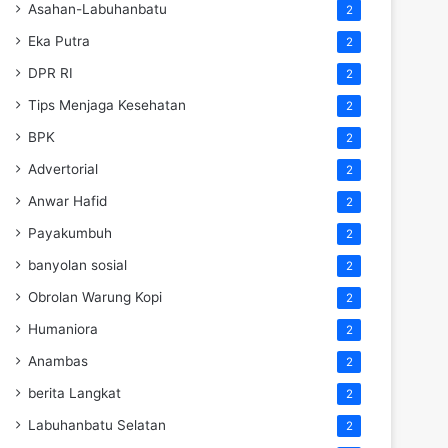
Asahan-Labuhanbatu
2
Eka Putra
2
DPR RI
2
Tips Menjaga Kesehatan
2
BPK
2
Advertorial
2
Anwar Hafid
2
Payakumbuh
2
banyolan sosial
2
Obrolan Warung Kopi
2
Humaniora
2
Anambas
2
berita Langkat
2
Labuhanbatu Selatan
2