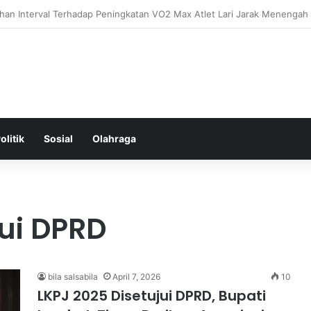
ental: Menggali Hubungan Antara Pikiran, Tubuh, dan Emosi secara M
olitik
Sosial
Olahraga
jui DPRD
bila salsabila
April 7, 2026
10
LKPJ 2025 Disetujui DPRD, Bupati