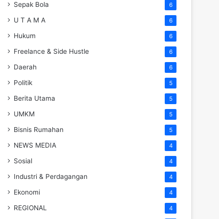
Sepak Bola
6
U T A M A
6
Hukum
6
Freelance & Side Hustle
6
Daerah
6
Politik
5
Berita Utama
5
UMKM
5
Bisnis Rumahan
5
NEWS MEDIA
4
Sosial
4
Industri & Perdagangan
4
Ekonomi
4
REGIONAL
4