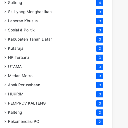
Sulteng
4
Skill yang Menghasilkan
3
Laporan Khusus
3
Sosial & Politik
3
Kabupaten Tanah Datar
3
Kutaraja
3
HP Terbaru
3
UTAMA
3
Medan Metro
3
Anak Perusahaan
3
HUKRIM
3
PEMPROV KALTENG
3
Kalteng
3
Rekomendasi PC
2