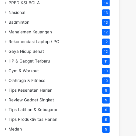
PREDIKSI BOLA
14
Nasional
13
Badminton
13
Manajemen Keuangan
12
Rekomendasi Laptop / PC
12
Gaya Hidup Sehat
12
HP & Gadget Terbaru
11
Gym & Workout
10
Olahraga & Fitness
10
Tips Kesehatan Harian
9
Review Gadget Singkat
9
Tips Latihan & Kebugaran
9
Tips Produktivitas Harian
9
Medan
9