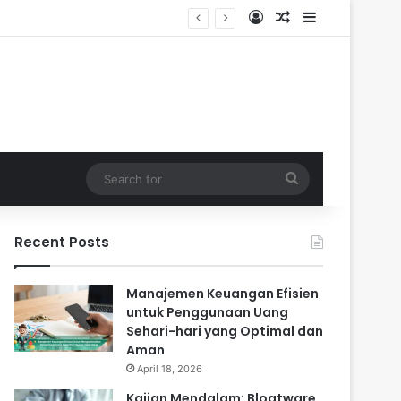
Log In
Random Article
Sidebar
endalam
Search
for
Recent Posts
Manajemen Keuangan Efisien
untuk Penggunaan Uang
Sehari-hari yang Optimal dan
Aman
April 18, 2026
Kajian Mendalam: Bloatware