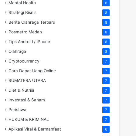
Mental Health
8
Strategi Bisnis
8
Berita Olahraga Terbaru
8
Posmetro Medan
8
Tips Android / iPhone
8
Olahraga
8
Cryptocurrency
7
Cara Dapat Uang Online
7
SUMATERA UTARA
7
Diet & Nutrisi
7
Investasi & Saham
7
Peristiwa
7
HUKUM & KRIMINAL
7
Aplikasi Viral & Bermanfaat
6