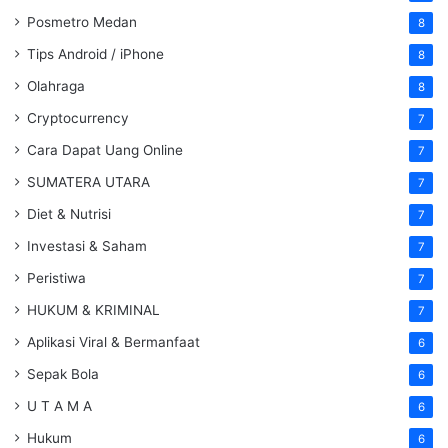
Posmetro Medan
8
Tips Android / iPhone
8
Olahraga
8
Cryptocurrency
7
Cara Dapat Uang Online
7
SUMATERA UTARA
7
Diet & Nutrisi
7
Investasi & Saham
7
Peristiwa
7
HUKUM & KRIMINAL
7
Aplikasi Viral & Bermanfaat
6
Sepak Bola
6
U T A M A
6
Hukum
6