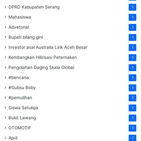
DPRD Kabupaten Serang
1
Mahasiswa
1
Advetorial
1
Bupati bilang gini
1
Investor asal Australia Lirik Aceh Besar
1
Kembangkan Hilirisasi Peternakan
1
Pengolahan Daging Skala Global
1
#bencana
1
#Gubsu Boby
1
#pemulihan
1
Siswa Setukpa
1
Bukit Lawang
1
OTOMOTIF
1
April
1