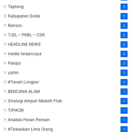
Tapteng
2
Kabupaten Solok
2
Bansos
2
TJSL – PKBL – CSR
2
HEADLINE NEWS
2
media terpercaya
2
Palopo
2
yatim
1
#Tanah Longsor
1
BENCANA ALAM
1
Strategi Ampuh Melatih Fisik
1
TIPIKOR
1
Analisis Peran Pemain
1
#Tewaskan Lima Orang
1