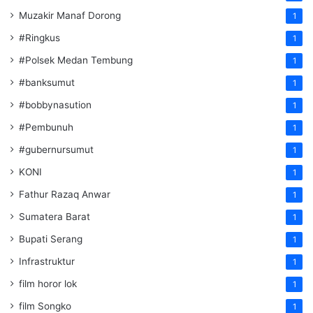
Muzakir Manaf Dorong
1
#Ringkus
1
#Polsek Medan Tembung
1
#banksumut
1
#bobbynasution
1
#Pembunuh
1
#gubernursumut
1
KONI
1
Fathur Razaq Anwar
1
Sumatera Barat
1
Bupati Serang
1
Infrastruktur
1
film horor lok
1
film Songko
1