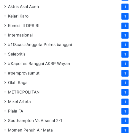
Aktris Asal Aceh
1
Kejari Karo
1
Komisi III DPR RI
1
Internasional
1
#118casisAnggota Polres banggai
1
Selebritis
1
#Kapolres Banggai AKBP Wayan
1
#pemprovsumut
1
Olah Raga
1
METROPOLITAN
1
Mikel Arteta
1
Piala FA
1
Southampton Vs Arsenal 2-1
1
Momen Penuh Air Mata
1