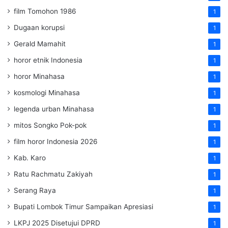
film Tomohon 1986
1
Dugaan korupsi
1
Gerald Mamahit
1
horor etnik Indonesia
1
horor Minahasa
1
kosmologi Minahasa
1
legenda urban Minahasa
1
mitos Songko Pok-pok
1
film horor Indonesia 2026
1
Kab. Karo
1
Ratu Rachmatu Zakiyah
1
Serang Raya
1
Bupati Lombok Timur Sampaikan Apresiasi
1
LKPJ 2025 Disetujui DPRD
1