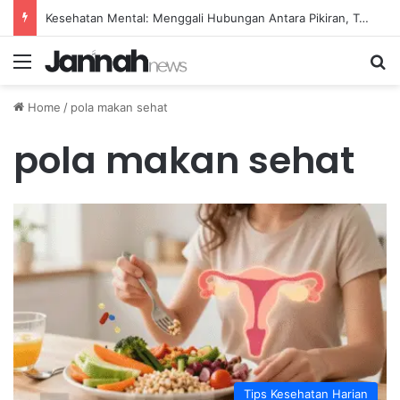
Kesehatan Mental: Menggali Hubungan Antara Pikiran, Tubuh, dan Emosi secara Mendalam
Menu
Se
Home
/
pola makan sehat
pola makan sehat
Tips Kesehatan Harian