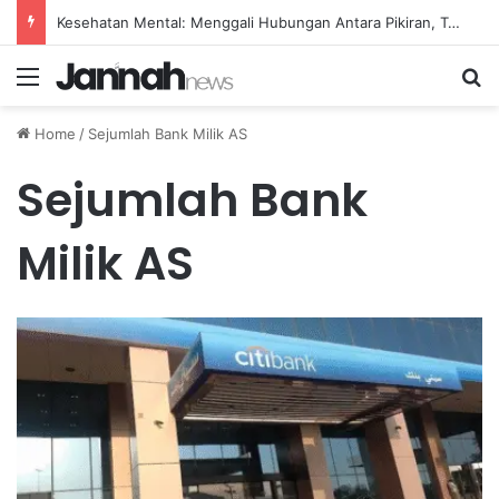
Kesehatan Mental: Menggali Hubungan Antara Pikiran, Tubuh, dan Emosi secara Mendalam
Menu
Se
Home
/
Sejumlah Bank Milik AS
Sejumlah Bank
Milik AS