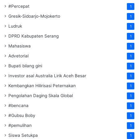
#Percepat
1
Gresik-Sidoarjo-Mojokerto
1
Ludruk
1
DPRD Kabupaten Serang
1
Mahasiswa
1
Advetorial
1
Bupati bilang gini
1
Investor asal Australia Lirik Aceh Besar
1
Kembangkan Hilirisasi Peternakan
1
Pengolahan Daging Skala Global
1
#bencana
1
#Gubsu Boby
1
#pemulihan
1
Siswa Setukpa
1