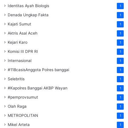
Identitas Ayah Biologis
1
Denada Ungkap Fakta
1
Kajati Sumut
1
Aktris Asal Aceh
1
Kejari Karo
1
Komisi III DPR RI
1
Internasional
1
#118casisAnggota Polres banggai
1
Selebritis
1
#Kapolres Banggai AKBP Wayan
1
#pemprovsumut
1
Olah Raga
1
METROPOLITAN
1
Mikel Arteta
1