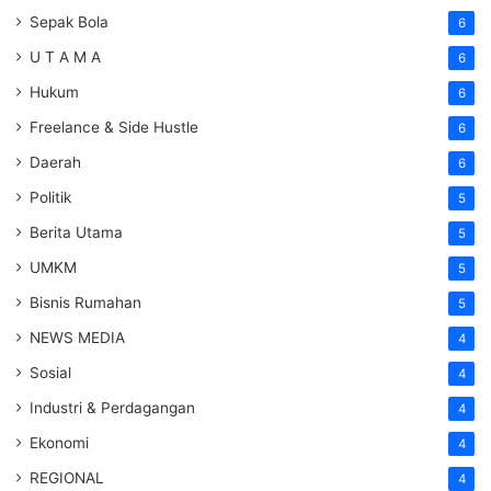
Sepak Bola
6
U T A M A
6
Hukum
6
Freelance & Side Hustle
6
Daerah
6
Politik
5
Berita Utama
5
UMKM
5
Bisnis Rumahan
5
NEWS MEDIA
4
Sosial
4
Industri & Perdagangan
4
Ekonomi
4
REGIONAL
4