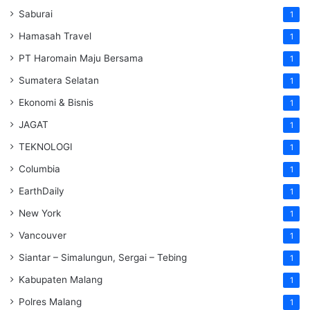
Saburai
1
Hamasah Travel
1
PT Haromain Maju Bersama
1
Sumatera Selatan
1
Ekonomi & Bisnis
1
JAGAT
1
TEKNOLOGI
1
Columbia
1
EarthDaily
1
New York
1
Vancouver
1
Siantar – Simalungun, Sergai – Tebing
1
Kabupaten Malang
1
Polres Malang
1