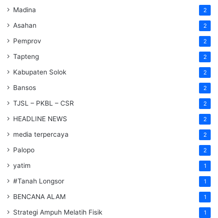
Madina
2
Asahan
2
Pemprov
2
Tapteng
2
Kabupaten Solok
2
Bansos
2
TJSL – PKBL – CSR
2
HEADLINE NEWS
2
media terpercaya
2
Palopo
2
yatim
1
#Tanah Longsor
1
BENCANA ALAM
1
Strategi Ampuh Melatih Fisik
1