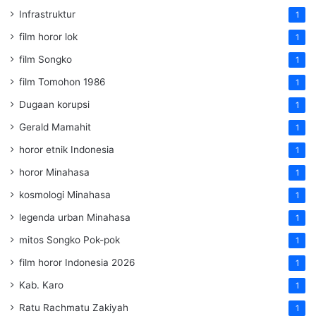
Infrastruktur
1
film horor lok
1
film Songko
1
film Tomohon 1986
1
Dugaan korupsi
1
Gerald Mamahit
1
horor etnik Indonesia
1
horor Minahasa
1
kosmologi Minahasa
1
legenda urban Minahasa
1
mitos Songko Pok-pok
1
film horor Indonesia 2026
1
Kab. Karo
1
Ratu Rachmatu Zakiyah
1