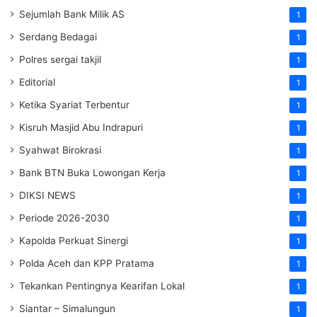
Sejumlah Bank Milik AS
1
Serdang Bedagai
1
Polres sergai takjil
1
Editorial
1
Ketika Syariat Terbentur
1
Kisruh Masjid Abu Indrapuri
1
Syahwat Birokrasi
1
Bank BTN Buka Lowongan Kerja
1
DIKSI NEWS
1
Periode 2026-2030
1
Kapolda Perkuat Sinergi
1
Polda Aceh dan KPP Pratama
1
Tekankan Pentingnya Kearifan Lokal
1
Siantar – Simalungun
1