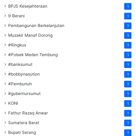
BPJS Kesejahteraan
1
9 Berani
1
Pembangunan Berkelanjutan
1
Muzakir Manaf Dorong
1
#Ringkus
1
#Polsek Medan Tembung
1
#banksumut
1
#bobbynasution
1
#Pembunuh
1
#gubernursumut
1
KONI
1
Fathur Razaq Anwar
1
Sumatera Barat
1
Bupati Serang
1