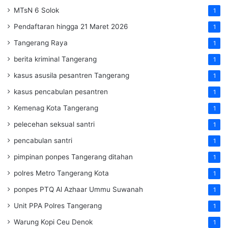
MTsN 6 Solok
1
Pendaftaran hingga 21 Maret 2026
1
Tangerang Raya
1
berita kriminal Tangerang
1
kasus asusila pesantren Tangerang
1
kasus pencabulan pesantren
1
Kemenag Kota Tangerang
1
pelecehan seksual santri
1
pencabulan santri
1
pimpinan ponpes Tangerang ditahan
1
polres Metro Tangerang Kota
1
ponpes PTQ Al Azhaar Ummu Suwanah
1
Unit PPA Polres Tangerang
1
Warung Kopi Ceu Denok
1