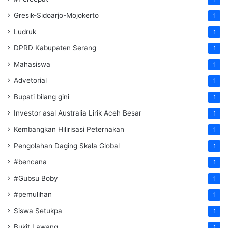
Gresik-Sidoarjo-Mojokerto
1
Ludruk
1
DPRD Kabupaten Serang
1
Mahasiswa
1
Advetorial
1
Bupati bilang gini
1
Investor asal Australia Lirik Aceh Besar
1
Kembangkan Hilirisasi Peternakan
1
Pengolahan Daging Skala Global
1
#bencana
1
#Gubsu Boby
1
#pemulihan
1
Siswa Setukpa
1
Bukit Lawang
1