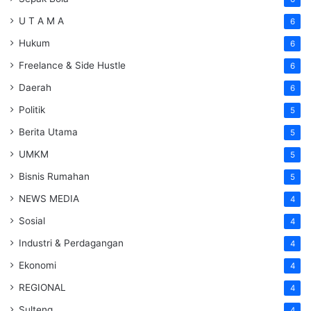
U T A M A
6
Hukum
6
Freelance & Side Hustle
6
Daerah
6
Politik
5
Berita Utama
5
UMKM
5
Bisnis Rumahan
5
NEWS MEDIA
4
Sosial
4
Industri & Perdagangan
4
Ekonomi
4
REGIONAL
4
Sulteng
4