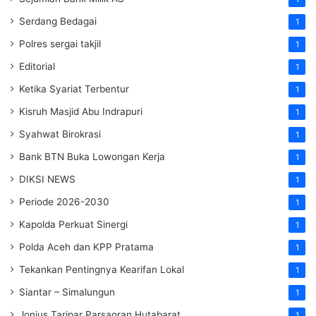
Serdang Bedagai
1
Polres sergai takjil
1
Editorial
1
Ketika Syariat Terbentur
1
Kisruh Masjid Abu Indrapuri
1
Syahwat Birokrasi
1
Bank BTN Buka Lowongan Kerja
1
DIKSI NEWS
1
Periode 2026-2030
1
Kapolda Perkuat Sinergi
1
Polda Aceh dan KPP Pratama
1
Tekankan Pentingnya Kearifan Lokal
1
Siantar – Simalungun
1
Jonius Taripar Parsaoran Hutabarat
1