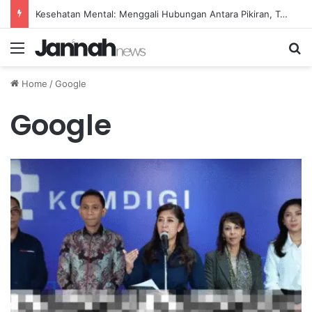
Kesehatan Mental: Menggali Hubungan Antara Pikiran, Tubuh, dan Emosi secara Mendalam
Menu
Se
Home
/
Google
Google