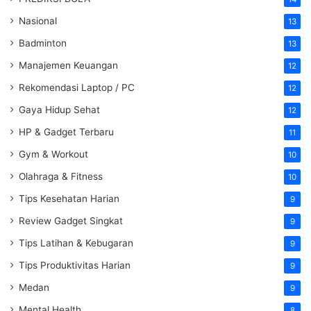
Nasional
13
Badminton
13
Manajemen Keuangan
12
Rekomendasi Laptop / PC
12
Gaya Hidup Sehat
12
HP & Gadget Terbaru
11
Gym & Workout
10
Olahraga & Fitness
10
Tips Kesehatan Harian
9
Review Gadget Singkat
9
Tips Latihan & Kebugaran
9
Tips Produktivitas Harian
9
Medan
9
Mental Health
8