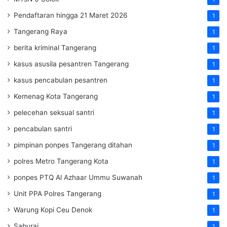
Pendaftaran hingga 21 Maret 2026
1
Tangerang Raya
1
berita kriminal Tangerang
1
kasus asusila pesantren Tangerang
1
kasus pencabulan pesantren
1
Kemenag Kota Tangerang
1
pelecehan seksual santri
1
pencabulan santri
1
pimpinan ponpes Tangerang ditahan
1
polres Metro Tangerang Kota
1
ponpes PTQ Al Azhaar Ummu Suwanah
1
Unit PPA Polres Tangerang
1
Warung Kopi Ceu Denok
1
Saburai
1