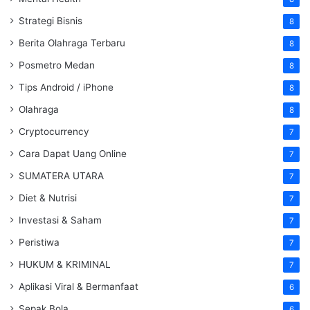
Strategi Bisnis
8
Berita Olahraga Terbaru
8
Posmetro Medan
8
Tips Android / iPhone
8
Olahraga
8
Cryptocurrency
7
Cara Dapat Uang Online
7
SUMATERA UTARA
7
Diet & Nutrisi
7
Investasi & Saham
7
Peristiwa
7
HUKUM & KRIMINAL
7
Aplikasi Viral & Bermanfaat
6
Sepak Bola
6