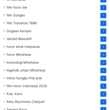
film horor lok
1
film Songko
1
film Tomohon 1986
1
Dugaan korupsi
1
Gerald Mamahit
1
horor etnik Indonesia
1
horor Minahasa
1
kosmologi Minahasa
1
legenda urban Minahasa
1
mitos Songko Pok-pok
1
film horor Indonesia 2026
1
Kab. Karo
1
Ratu Rachmatu Zakiyah
1
Serang Raya
1