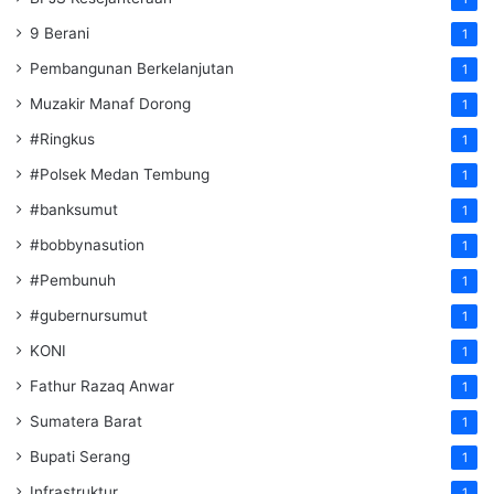
9 Berani
1
Pembangunan Berkelanjutan
1
Muzakir Manaf Dorong
1
#Ringkus
1
#Polsek Medan Tembung
1
#banksumut
1
#bobbynasution
1
#Pembunuh
1
#gubernursumut
1
KONI
1
Fathur Razaq Anwar
1
Sumatera Barat
1
Bupati Serang
1
Infrastruktur
1