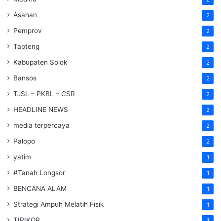
Asahan
2
Pemprov
2
Tapteng
2
Kabupaten Solok
2
Bansos
2
TJSL – PKBL – CSR
2
HEADLINE NEWS
2
media terpercaya
2
Palopo
2
yatim
1
#Tanah Longsor
1
BENCANA ALAM
1
Strategi Ampuh Melatih Fisik
1
TIPIKOR
1