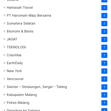
Hamasah Travel
1
PT Haromain Maju Bersama
1
Sumatera Selatan
1
Ekonomi & Bisnis
1
JAGAT
1
TEKNOLOGI
1
Columbia
1
EarthDaily
1
New York
1
Vancouver
1
Siantar – Simalungun, Sergai – Tebing
1
Kabupaten Malang
1
Polres Malang
1
Disiapkan ke Sabang
1