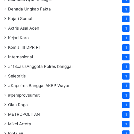
Denada Ungkap Fakta
1
Kajati Sumut
1
Aktris Asal Aceh
1
Kejari Karo
1
Komisi III DPR RI
1
Internasional
1
#118casisAnggota Polres banggai
1
Selebritis
1
#Kapolres Banggai AKBP Wayan
1
#pemprovsumut
1
Olah Raga
1
METROPOLITAN
1
Mikel Arteta
1
Piala FA
1