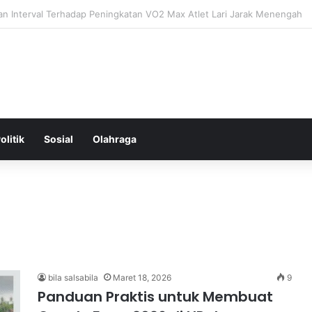
ntal: Menggali Hubungan Antara Pikiran, Tubuh, dan Emosi secara Me
olitik
Sosial
Olahraga
bila salsabila
Maret 18, 2026
9
Panduan Praktis untuk Membuat