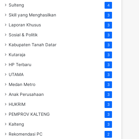
Sulteng
4
Skill yang Menghasilkan
3
Laporan Khusus
3
Sosial & Politik
3
Kabupaten Tanah Datar
3
Kutaraja
3
HP Terbaru
3
UTAMA
3
Medan Metro
3
Anak Perusahaan
3
HUKRIM
3
PEMPROV KALTENG
3
Kalteng
3
Rekomendasi PC
2