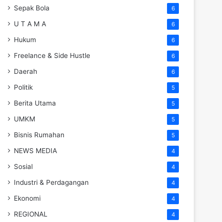
Sepak Bola
6
U T A M A
6
Hukum
6
Freelance & Side Hustle
6
Daerah
6
Politik
5
Berita Utama
5
UMKM
5
Bisnis Rumahan
5
NEWS MEDIA
4
Sosial
4
Industri & Perdagangan
4
Ekonomi
4
REGIONAL
4