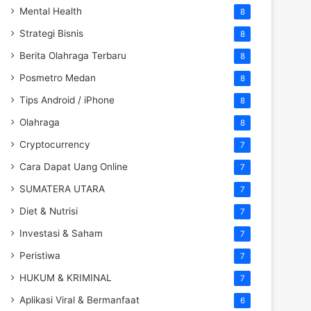
Mental Health
8
Strategi Bisnis
8
Berita Olahraga Terbaru
8
Posmetro Medan
8
Tips Android / iPhone
8
Olahraga
8
Cryptocurrency
7
Cara Dapat Uang Online
7
SUMATERA UTARA
7
Diet & Nutrisi
7
Investasi & Saham
7
Peristiwa
7
HUKUM & KRIMINAL
7
Aplikasi Viral & Bermanfaat
6