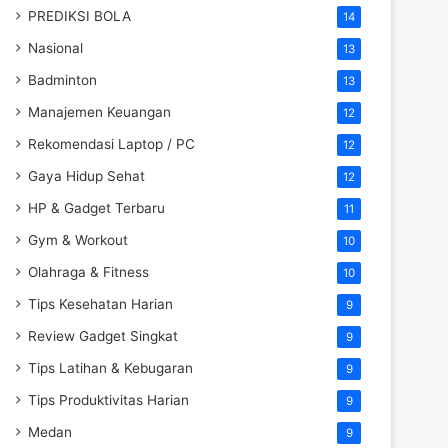
PREDIKSI BOLA
14
Nasional
13
Badminton
13
Manajemen Keuangan
12
Rekomendasi Laptop / PC
12
Gaya Hidup Sehat
12
HP & Gadget Terbaru
11
Gym & Workout
10
Olahraga & Fitness
10
Tips Kesehatan Harian
9
Review Gadget Singkat
9
Tips Latihan & Kebugaran
9
Tips Produktivitas Harian
9
Medan
9