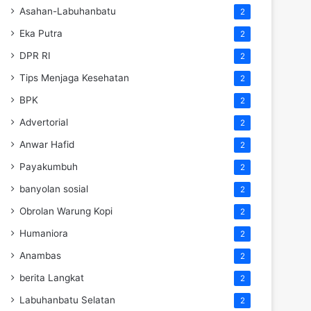
Asahan-Labuhanbatu
2
Eka Putra
2
DPR RI
2
Tips Menjaga Kesehatan
2
BPK
2
Advertorial
2
Anwar Hafid
2
Payakumbuh
2
banyolan sosial
2
Obrolan Warung Kopi
2
Humaniora
2
Anambas
2
berita Langkat
2
Labuhanbatu Selatan
2