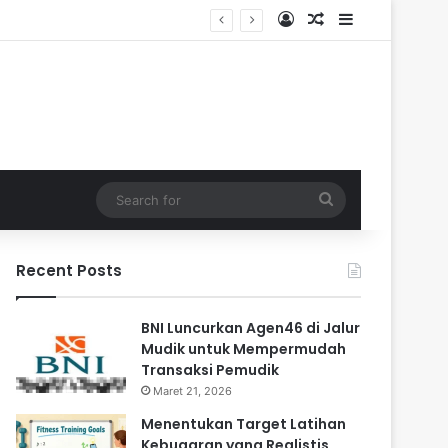
Log In
Random Article
Sidebar
ndalam
Search
for
Recent Posts
BNI Luncurkan Agen46 di Jalur
Mudik untuk Mempermudah
Transaksi Pemudik
Maret 21, 2026
Menentukan Target Latihan
Kebugaran yang Realistis