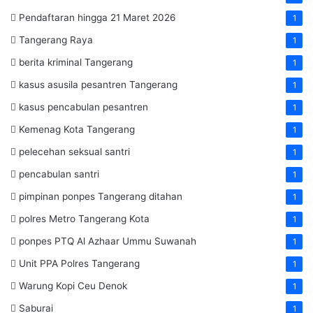
Pendaftaran hingga 21 Maret 2026
1
Tangerang Raya
1
berita kriminal Tangerang
1
kasus asusila pesantren Tangerang
1
kasus pencabulan pesantren
1
Kemenag Kota Tangerang
1
pelecehan seksual santri
1
pencabulan santri
1
pimpinan ponpes Tangerang ditahan
1
polres Metro Tangerang Kota
1
ponpes PTQ Al Azhaar Ummu Suwanah
1
Unit PPA Polres Tangerang
1
Warung Kopi Ceu Denok
1
Saburai
1