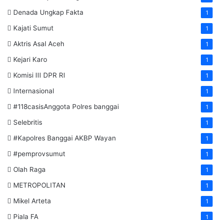
Denada Ungkap Fakta
1
Kajati Sumut
1
Aktris Asal Aceh
1
Kejari Karo
1
Komisi III DPR RI
1
Internasional
1
#118casisAnggota Polres banggai
1
Selebritis
1
#Kapolres Banggai AKBP Wayan
1
#pemprovsumut
1
Olah Raga
1
METROPOLITAN
1
Mikel Arteta
1
Piala FA
1