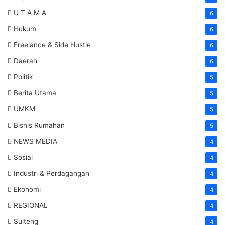
U T A M A
6
Hukum
6
Freelance & Side Hustle
6
Daerah
6
Politik
5
Berita Utama
5
UMKM
5
Bisnis Rumahan
5
NEWS MEDIA
4
Sosial
4
Industri & Perdagangan
4
Ekonomi
4
REGIONAL
4
Sulteng
4