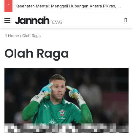
Panduan Makanan Bergizi Seimbang untuk Menjaga Kesehatan Rahim Wanita
Menu
Se
Home
/
Olah Raga
Olah Raga