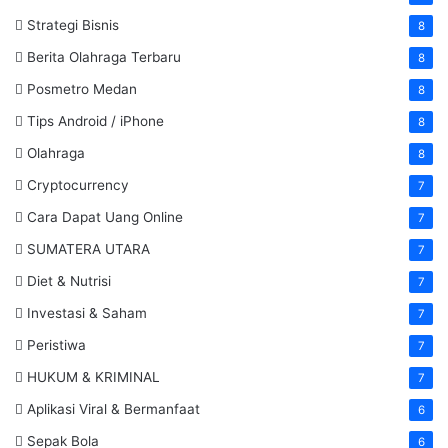
Strategi Bisnis
8
Berita Olahraga Terbaru
8
Posmetro Medan
8
Tips Android / iPhone
8
Olahraga
8
Cryptocurrency
7
Cara Dapat Uang Online
7
SUMATERA UTARA
7
Diet & Nutrisi
7
Investasi & Saham
7
Peristiwa
7
HUKUM & KRIMINAL
7
Aplikasi Viral & Bermanfaat
6
Sepak Bola
6