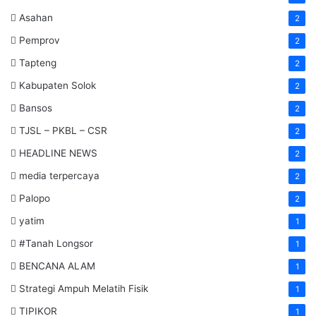
Asahan
2
Pemprov
2
Tapteng
2
Kabupaten Solok
2
Bansos
2
TJSL – PKBL – CSR
2
HEADLINE NEWS
2
media terpercaya
2
Palopo
2
yatim
1
#Tanah Longsor
1
BENCANA ALAM
1
Strategi Ampuh Melatih Fisik
1
TIPIKOR
1