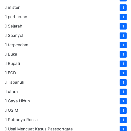
mister
1
perburuan
1
Sejarah
1
Spanyol
1
terpendam
1
Buka
1
Bupati
1
FGD
1
Tapanuli
1
utara
1
Gaya Hidup
1
OSIM
1
Putranya Ressa
1
Usai Mencuat Kasus Passportgate
1