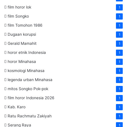
film horor lok
1
film Songko
1
film Tomohon 1986
1
Dugaan korupsi
1
Gerald Mamahit
1
horor etnik Indonesia
1
horor Minahasa
1
kosmologi Minahasa
1
legenda urban Minahasa
1
mitos Songko Pok-pok
1
film horor Indonesia 2026
1
Kab. Karo
1
Ratu Rachmatu Zakiyah
1
Serang Raya
1