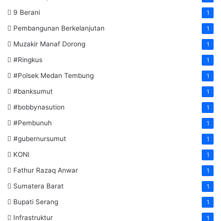
9 Berani
1
Pembangunan Berkelanjutan
1
Muzakir Manaf Dorong
1
#Ringkus
1
#Polsek Medan Tembung
1
#banksumut
1
#bobbynasution
1
#Pembunuh
1
#gubernursumut
1
KONI
1
Fathur Razaq Anwar
1
Sumatera Barat
1
Bupati Serang
1
Infrastruktur
1