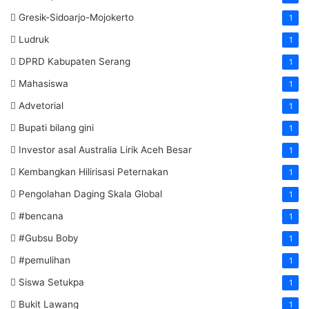
Gresik-Sidoarjo-Mojokerto
1
Ludruk
1
DPRD Kabupaten Serang
1
Mahasiswa
1
Advetorial
1
Bupati bilang gini
1
Investor asal Australia Lirik Aceh Besar
1
Kembangkan Hilirisasi Peternakan
1
Pengolahan Daging Skala Global
1
#bencana
1
#Gubsu Boby
1
#pemulihan
1
Siswa Setukpa
1
Bukit Lawang
1