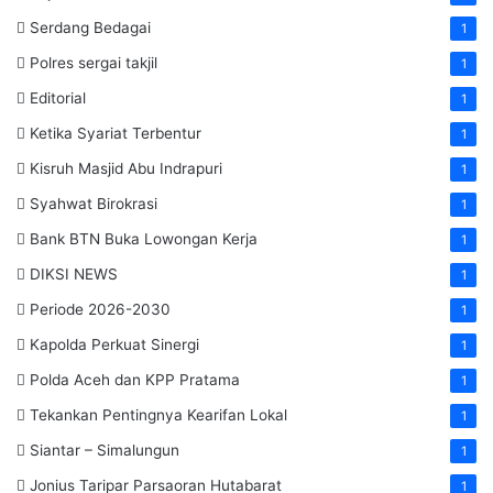
Serdang Bedagai
1
Polres sergai takjil
1
Editorial
1
Ketika Syariat Terbentur
1
Kisruh Masjid Abu Indrapuri
1
Syahwat Birokrasi
1
Bank BTN Buka Lowongan Kerja
1
DIKSI NEWS
1
Periode 2026-2030
1
Kapolda Perkuat Sinergi
1
Polda Aceh dan KPP Pratama
1
Tekankan Pentingnya Kearifan Lokal
1
Siantar – Simalungun
1
Jonius Taripar Parsaoran Hutabarat
1