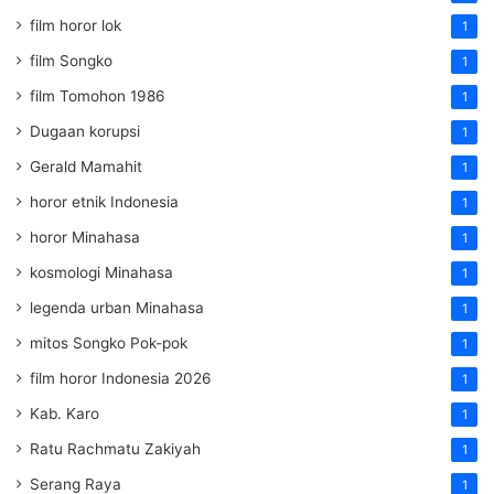
film horor lok
1
film Songko
1
film Tomohon 1986
1
Dugaan korupsi
1
Gerald Mamahit
1
horor etnik Indonesia
1
horor Minahasa
1
kosmologi Minahasa
1
legenda urban Minahasa
1
mitos Songko Pok-pok
1
film horor Indonesia 2026
1
Kab. Karo
1
Ratu Rachmatu Zakiyah
1
Serang Raya
1