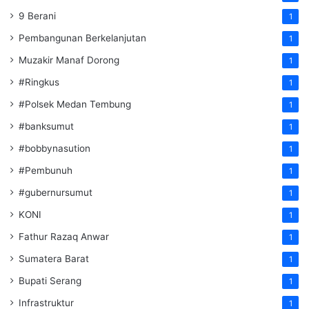
9 Berani
1
Pembangunan Berkelanjutan
1
Muzakir Manaf Dorong
1
#Ringkus
1
#Polsek Medan Tembung
1
#banksumut
1
#bobbynasution
1
#Pembunuh
1
#gubernursumut
1
KONI
1
Fathur Razaq Anwar
1
Sumatera Barat
1
Bupati Serang
1
Infrastruktur
1