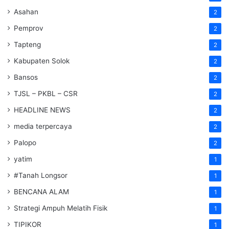
Asahan
2
Pemprov
2
Tapteng
2
Kabupaten Solok
2
Bansos
2
TJSL – PKBL – CSR
2
HEADLINE NEWS
2
media terpercaya
2
Palopo
2
yatim
1
#Tanah Longsor
1
BENCANA ALAM
1
Strategi Ampuh Melatih Fisik
1
TIPIKOR
1