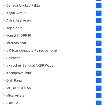
Denada Ungkap Fakta
1
Kajati Sumut
1
Aktris Asal Aceh
1
Kejari Karo
1
Komisi III DPR RI
1
Internasional
1
#118casisAnggota Polres banggai
1
Selebritis
1
#Kapolres Banggai AKBP Wayan
1
#pemprovsumut
1
Olah Raga
1
METROPOLITAN
1
Mikel Arteta
1
Piala FA
1