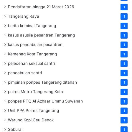
Pendaftaran hingga 21 Maret 2026
1
Tangerang Raya
1
berita kriminal Tangerang
1
kasus asusila pesantren Tangerang
1
kasus pencabulan pesantren
1
Kemenag Kota Tangerang
1
pelecehan seksual santri
1
pencabulan santri
1
pimpinan ponpes Tangerang ditahan
1
polres Metro Tangerang Kota
1
ponpes PTQ Al Azhaar Ummu Suwanah
1
Unit PPA Polres Tangerang
1
Warung Kopi Ceu Denok
1
Saburai
1