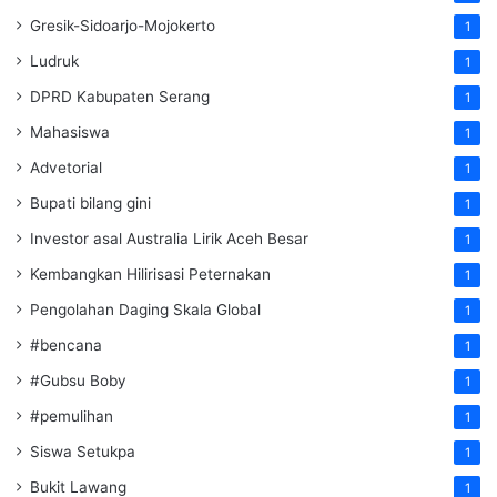
Gresik-Sidoarjo-Mojokerto
1
Ludruk
1
DPRD Kabupaten Serang
1
Mahasiswa
1
Advetorial
1
Bupati bilang gini
1
Investor asal Australia Lirik Aceh Besar
1
Kembangkan Hilirisasi Peternakan
1
Pengolahan Daging Skala Global
1
#bencana
1
#Gubsu Boby
1
#pemulihan
1
Siswa Setukpa
1
Bukit Lawang
1