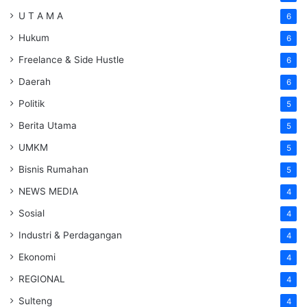
U T A M A
6
Hukum
6
Freelance & Side Hustle
6
Daerah
6
Politik
5
Berita Utama
5
UMKM
5
Bisnis Rumahan
5
NEWS MEDIA
4
Sosial
4
Industri & Perdagangan
4
Ekonomi
4
REGIONAL
4
Sulteng
4