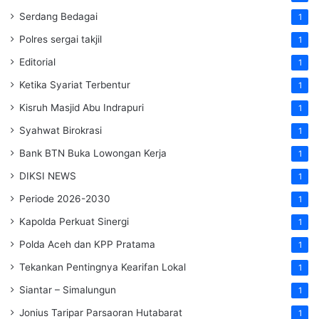
Serdang Bedagai
1
Polres sergai takjil
1
Editorial
1
Ketika Syariat Terbentur
1
Kisruh Masjid Abu Indrapuri
1
Syahwat Birokrasi
1
Bank BTN Buka Lowongan Kerja
1
DIKSI NEWS
1
Periode 2026-2030
1
Kapolda Perkuat Sinergi
1
Polda Aceh dan KPP Pratama
1
Tekankan Pentingnya Kearifan Lokal
1
Siantar – Simalungun
1
Jonius Taripar Parsaoran Hutabarat
1