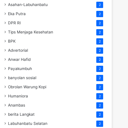
Asahan-Labuhanbatu
2
Eka Putra
2
DPR RI
2
Tips Menjaga Kesehatan
2
BPK
2
Advertorial
2
Anwar Hafid
2
Payakumbuh
2
banyolan sosial
2
Obrolan Warung Kopi
2
Humaniora
2
Anambas
2
berita Langkat
2
Labuhanbatu Selatan
2