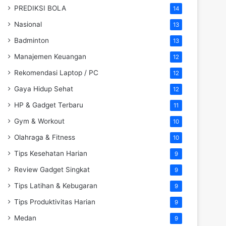
PREDIKSI BOLA
14
Nasional
13
Badminton
13
Manajemen Keuangan
12
Rekomendasi Laptop / PC
12
Gaya Hidup Sehat
12
HP & Gadget Terbaru
11
Gym & Workout
10
Olahraga & Fitness
10
Tips Kesehatan Harian
9
Review Gadget Singkat
9
Tips Latihan & Kebugaran
9
Tips Produktivitas Harian
9
Medan
9