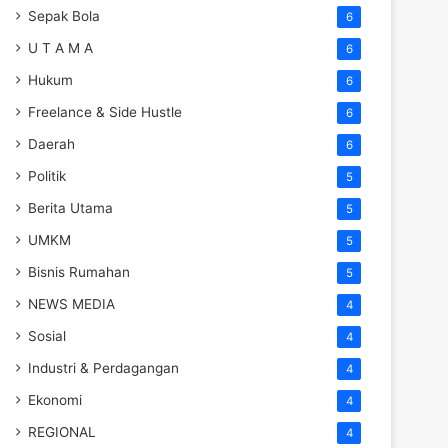
Sepak Bola
6
U T A M A
6
Hukum
6
Freelance & Side Hustle
6
Daerah
6
Politik
5
Berita Utama
5
UMKM
5
Bisnis Rumahan
5
NEWS MEDIA
4
Sosial
4
Industri & Perdagangan
4
Ekonomi
4
REGIONAL
4