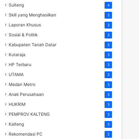
Sulteng
4
Skill yang Menghasilkan
3
Laporan Khusus
3
Sosial & Politik
3
Kabupaten Tanah Datar
3
Kutaraja
3
HP Terbaru
3
UTAMA
3
Medan Metro
3
Anak Perusahaan
3
HUKRIM
3
PEMPROV KALTENG
3
Kalteng
3
Rekomendasi PC
2