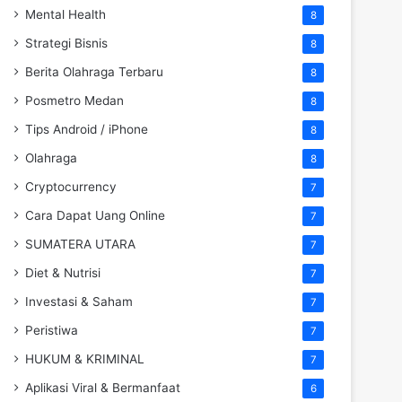
Mental Health
8
Strategi Bisnis
8
Berita Olahraga Terbaru
8
Posmetro Medan
8
Tips Android / iPhone
8
Olahraga
8
Cryptocurrency
7
Cara Dapat Uang Online
7
SUMATERA UTARA
7
Diet & Nutrisi
7
Investasi & Saham
7
Peristiwa
7
HUKUM & KRIMINAL
7
Aplikasi Viral & Bermanfaat
6