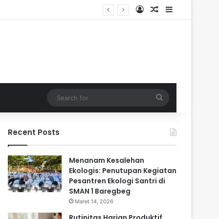
Log In
Random Article
Sidebar
dalam
Search
for
Recent Posts
Menanam Kesalehan
Ekologis: Penutupan Kegiatan
Pesantren Ekologi Santri di
SMAN 1 Baregbeg
Maret 14, 2026
Rutinitas Harian Produktif