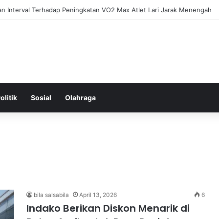
ntal: Menggali Hubungan Antara Pikiran, Tubuh, dan Emosi secara Men
olitik
Sosial
Olahraga
bila salsabila
April 13, 2026
6
Indako Berikan Diskon Menarik di