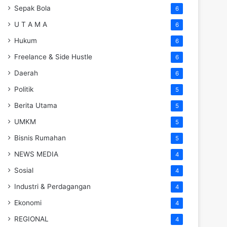
Sepak Bola
6
U T A M A
6
Hukum
6
Freelance & Side Hustle
6
Daerah
6
Politik
5
Berita Utama
5
UMKM
5
Bisnis Rumahan
5
NEWS MEDIA
4
Sosial
4
Industri & Perdagangan
4
Ekonomi
4
REGIONAL
4