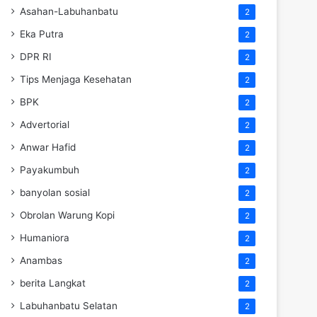
Asahan-Labuhanbatu
2
Eka Putra
2
DPR RI
2
Tips Menjaga Kesehatan
2
BPK
2
Advertorial
2
Anwar Hafid
2
Payakumbuh
2
banyolan sosial
2
Obrolan Warung Kopi
2
Humaniora
2
Anambas
2
berita Langkat
2
Labuhanbatu Selatan
2