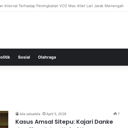
ntal: Menggali Hubungan Antara Pikiran, Tubuh, dan Emosi secara Men
olitik
Sosial
Olahraga
bila salsabila
April 5, 2026
7
Kasus Amsal Sitepu: Kajari Danke