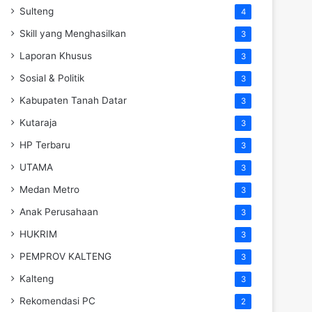
Sulteng
4
Skill yang Menghasilkan
3
Laporan Khusus
3
Sosial & Politik
3
Kabupaten Tanah Datar
3
Kutaraja
3
HP Terbaru
3
UTAMA
3
Medan Metro
3
Anak Perusahaan
3
HUKRIM
3
PEMPROV KALTENG
3
Kalteng
3
Rekomendasi PC
2