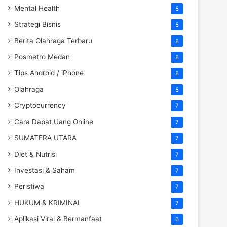
Mental Health
8
Strategi Bisnis
8
Berita Olahraga Terbaru
8
Posmetro Medan
8
Tips Android / iPhone
8
Olahraga
8
Cryptocurrency
7
Cara Dapat Uang Online
7
SUMATERA UTARA
7
Diet & Nutrisi
7
Investasi & Saham
7
Peristiwa
7
HUKUM & KRIMINAL
7
Aplikasi Viral & Bermanfaat
6