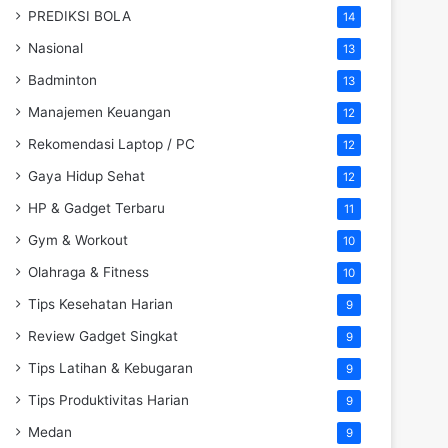
PREDIKSI BOLA
14
Nasional
13
Badminton
13
Manajemen Keuangan
12
Rekomendasi Laptop / PC
12
Gaya Hidup Sehat
12
HP & Gadget Terbaru
11
Gym & Workout
10
Olahraga & Fitness
10
Tips Kesehatan Harian
9
Review Gadget Singkat
9
Tips Latihan & Kebugaran
9
Tips Produktivitas Harian
9
Medan
9