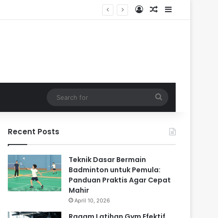
Log In
Random Article
Sidebar
dalam
Search
for
Recent Posts
Teknik Dasar Bermain
Badminton untuk Pemula:
Panduan Praktis Agar Cepat
Mahir
April 10, 2026
Ragam Latihan Gym Efektif