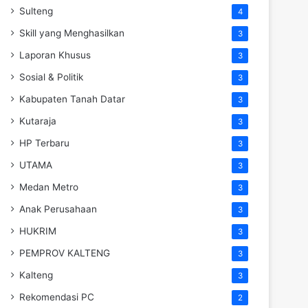
Sulteng
4
Skill yang Menghasilkan
3
Laporan Khusus
3
Sosial & Politik
3
Kabupaten Tanah Datar
3
Kutaraja
3
HP Terbaru
3
UTAMA
3
Medan Metro
3
Anak Perusahaan
3
HUKRIM
3
PEMPROV KALTENG
3
Kalteng
3
Rekomendasi PC
2