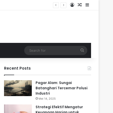
Log In
Random Article
Sidebar
dalam
Search
for
Recent Posts
Pagar Alam: Sungai
Batanghari Tercemar Polusi
Industri
Mei 14, 2025
Strategi Efektif Mengatur
Keuangan Harian untuk