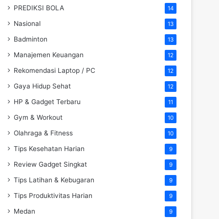
PREDIKSI BOLA
14
Nasional
13
Badminton
13
Manajemen Keuangan
12
Rekomendasi Laptop / PC
12
Gaya Hidup Sehat
12
HP & Gadget Terbaru
11
Gym & Workout
10
Olahraga & Fitness
10
Tips Kesehatan Harian
9
Review Gadget Singkat
9
Tips Latihan & Kebugaran
9
Tips Produktivitas Harian
9
Medan
9