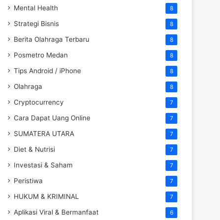
Mental Health
8
Strategi Bisnis
8
Berita Olahraga Terbaru
8
Posmetro Medan
8
Tips Android / iPhone
8
Olahraga
8
Cryptocurrency
7
Cara Dapat Uang Online
7
SUMATERA UTARA
7
Diet & Nutrisi
7
Investasi & Saham
7
Peristiwa
7
HUKUM & KRIMINAL
7
Aplikasi Viral & Bermanfaat
6