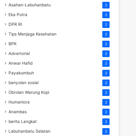
Asahan-Labuhanbatu
2
Eka Putra
2
DPR RI
2
Tips Menjaga Kesehatan
2
BPK
2
Advertorial
2
Anwar Hafid
2
Payakumbuh
2
banyolan sosial
2
Obrolan Warung Kopi
2
Humaniora
2
Anambas
2
berita Langkat
2
Labuhanbatu Selatan
2