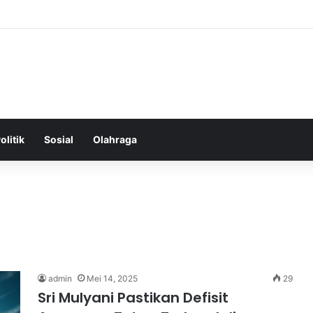
ntal: Menggali Hubungan Antara Pikiran, Tubuh, dan Emosi secara Men
olitik
Sosial
Olahraga
admin
Mei 14, 2025
29
Sri Mulyani Pastikan Defisit