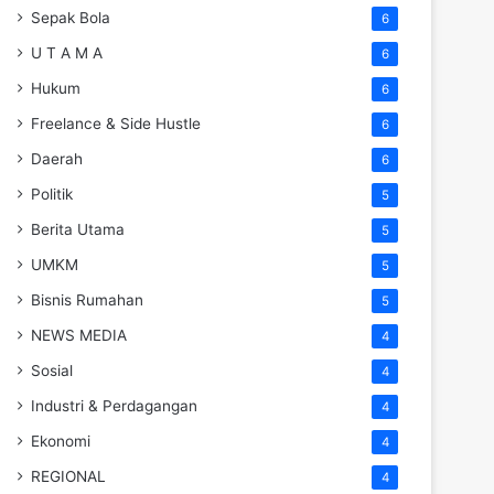
Sepak Bola
6
U T A M A
6
Hukum
6
Freelance & Side Hustle
6
Daerah
6
Politik
5
Berita Utama
5
UMKM
5
Bisnis Rumahan
5
NEWS MEDIA
4
Sosial
4
Industri & Perdagangan
4
Ekonomi
4
REGIONAL
4