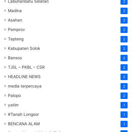
Labuhanbatu Selatan
2
Madina
2
Asahan
2
Pemprov
2
Tapteng
2
Kabupaten Solok
2
Bansos
2
TJSL – PKBL – CSR
2
HEADLINE NEWS
2
media terpercaya
2
Palopo
2
yatim
1
#Tanah Longsor
1
BENCANA ALAM
1