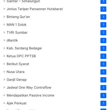
Siantar – Simalungun
1
Jonius Taripar Parsaoran Hutabarat
1
Bintang Qur'an
1
MAN 1 Solok
1
TVRI Sumbar
1
dilantik
1
Kab. Serdang Bedagai
1
Ketua DPC PPTSB
1
Berikut Syarat
1
Nusa Utara
1
Ganjil Genap
1
Jadwal One Way Contraflow
1
Mendapatkan Passive Income
1
Ajak Perkuat
1