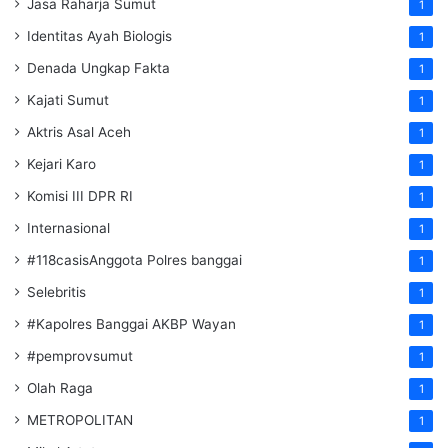
Jasa Raharja Sumut
1
Identitas Ayah Biologis
1
Denada Ungkap Fakta
1
Kajati Sumut
1
Aktris Asal Aceh
1
Kejari Karo
1
Komisi III DPR RI
1
Internasional
1
#118casisAnggota Polres banggai
1
Selebritis
1
#Kapolres Banggai AKBP Wayan
1
#pemprovsumut
1
Olah Raga
1
METROPOLITAN
1