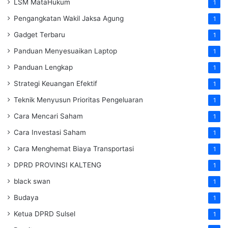
LSM MataHukum
1
Pengangkatan Wakil Jaksa Agung
1
Gadget Terbaru
1
Panduan Menyesuaikan Laptop
1
Panduan Lengkap
1
Strategi Keuangan Efektif
1
Teknik Menyusun Prioritas Pengeluaran
1
Cara Mencari Saham
1
Cara Investasi Saham
1
Cara Menghemat Biaya Transportasi
1
DPRD PROVINSI KALTENG
1
black swan
1
Budaya
1
Ketua DPRD Sulsel
1