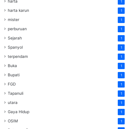
harta
1
harta karun
1
mister
1
perburuan
1
Sejarah
1
Spanyol
1
terpendam
1
Buka
1
Bupati
1
FGD
1
Tapanuli
1
utara
1
Gaya Hidup
1
OSIM
1