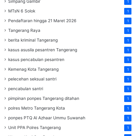
Simpang Gambir
1
MTsN 6 Solok
1
Pendaftaran hingga 21 Maret 2026
1
Tangerang Raya
1
berita kriminal Tangerang
1
kasus asusila pesantren Tangerang
1
kasus pencabulan pesantren
1
Kemenag Kota Tangerang
1
pelecehan seksual santri
1
pencabulan santri
1
pimpinan ponpes Tangerang ditahan
1
polres Metro Tangerang Kota
1
ponpes PTQ Al Azhaar Ummu Suwanah
1
Unit PPA Polres Tangerang
1