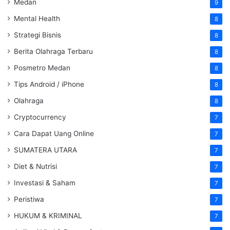
Medan
9
Mental Health
8
Strategi Bisnis
8
Berita Olahraga Terbaru
8
Posmetro Medan
8
Tips Android / iPhone
8
Olahraga
8
Cryptocurrency
7
Cara Dapat Uang Online
7
SUMATERA UTARA
7
Diet & Nutrisi
7
Investasi & Saham
7
Peristiwa
7
HUKUM & KRIMINAL
7