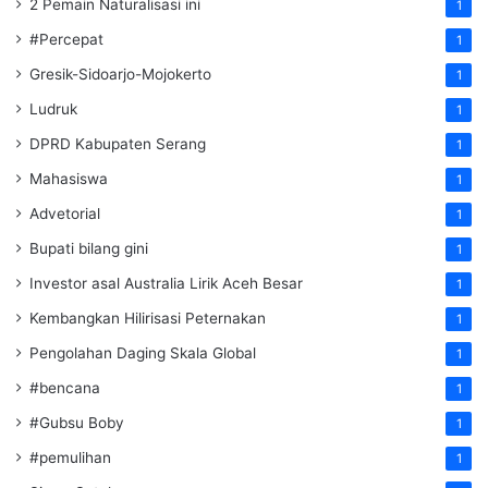
2 Pemain Naturalisasi ini
1
#Percepat
1
Gresik-Sidoarjo-Mojokerto
1
Ludruk
1
DPRD Kabupaten Serang
1
Mahasiswa
1
Advetorial
1
Bupati bilang gini
1
Investor asal Australia Lirik Aceh Besar
1
Kembangkan Hilirisasi Peternakan
1
Pengolahan Daging Skala Global
1
#bencana
1
#Gubsu Boby
1
#pemulihan
1