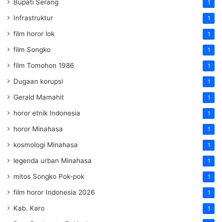
Bupati Serang
1
Infrastruktur
1
film horor lok
1
film Songko
1
film Tomohon 1986
1
Dugaan korupsi
1
Gerald Mamahit
1
horor etnik Indonesia
1
horor Minahasa
1
kosmologi Minahasa
1
legenda urban Minahasa
1
mitos Songko Pok-pok
1
film horor Indonesia 2026
1
Kab. Karo
1