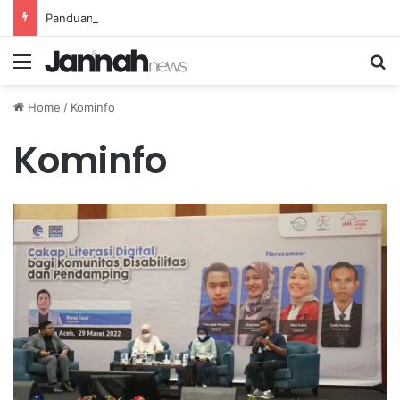
Panduan Makanan Bergizi Seimbang untuk Menjaga Kesehatan Rahim Wanita
Menu
Se
Home
/
Kominfo
Kominfo