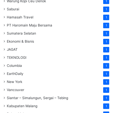
Warung Kopi Ceu Denok
1
Saburai
1
Hamasah Travel
1
PT Haromain Maju Bersama
1
Sumatera Selatan
1
Ekonomi & Bisnis
1
JAGAT
1
TEKNOLOGI
1
Columbia
1
EarthDaily
1
New York
1
Vancouver
1
Siantar – Simalungun, Sergai – Tebing
1
Kabupaten Malang
1