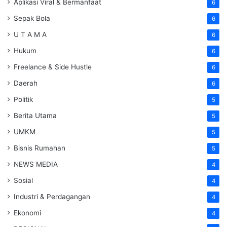
Aplikasi Viral & Bermanfaat
6
Sepak Bola
6
U T A M A
6
Hukum
6
Freelance & Side Hustle
6
Daerah
6
Politik
5
Berita Utama
5
UMKM
5
Bisnis Rumahan
5
NEWS MEDIA
4
Sosial
4
Industri & Perdagangan
4
Ekonomi
4