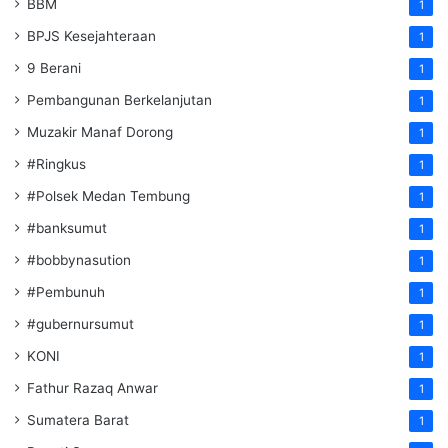
BBM
1
BPJS Kesejahteraan
1
9 Berani
1
Pembangunan Berkelanjutan
1
Muzakir Manaf Dorong
1
#Ringkus
1
#Polsek Medan Tembung
1
#banksumut
1
#bobbynasution
1
#Pembunuh
1
#gubernursumut
1
KONI
1
Fathur Razaq Anwar
1
Sumatera Barat
1