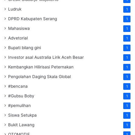
Ludruk
1
DPRD Kabupaten Serang
1
Mahasiswa
1
Advetorial
1
Bupati bilang gini
1
Investor asal Australia Lirik Aceh Besar
1
Kembangkan Hilirisasi Peternakan
1
Pengolahan Daging Skala Global
1
#bencana
1
#Gubsu Boby
1
#pemulihan
1
Siswa Setukpa
1
Bukit Lawang
1
OTOMOTIF
1