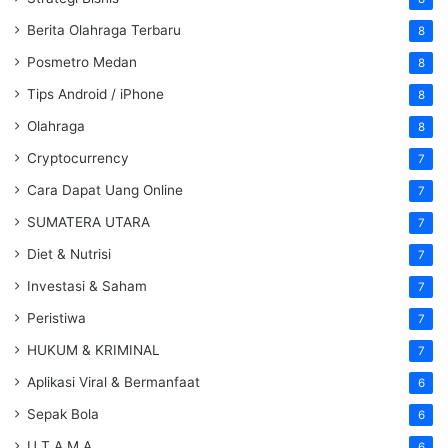
Berita Olahraga Terbaru
8
Posmetro Medan
8
Tips Android / iPhone
8
Olahraga
8
Cryptocurrency
7
Cara Dapat Uang Online
7
SUMATERA UTARA
7
Diet & Nutrisi
7
Investasi & Saham
7
Peristiwa
7
HUKUM & KRIMINAL
7
Aplikasi Viral & Bermanfaat
6
Sepak Bola
6
U T A M A
6