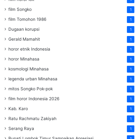
film Songko
1
film Tomohon 1986
1
Dugaan korupsi
1
Gerald Mamahit
1
horor etnik Indonesia
1
horor Minahasa
1
kosmologi Minahasa
1
legenda urban Minahasa
1
mitos Songko Pok-pok
1
film horor Indonesia 2026
1
Kab. Karo
1
Ratu Rachmatu Zakiyah
1
Serang Raya
1
Bupati Lombok Timur Sampaikan Apresiasi
1