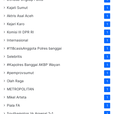
Kajati Sumut
1
Aktris Asal Aceh
1
Kejari Karo
1
Komisi III DPR RI
1
Internasional
1
#118casisAnggota Polres banggai
1
Selebritis
1
#Kapolres Banggai AKBP Wayan
1
#pemprovsumut
1
Olah Raga
1
METROPOLITAN
1
Mikel Arteta
1
Piala FA
1
Southampton Vs Arsenal 2-1
1