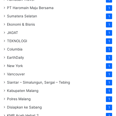
PT Haromain Maju Bersama
1
Sumatera Selatan
1
Ekonomi & Bisnis
1
JAGAT
1
TEKNOLOGI
1
Columbia
1
EarthDaily
1
New York
1
Vancouver
1
Siantar – Simalungun, Sergai – Tebing
1
Kabupaten Malang
1
Polres Malang
1
Disiapkan ke Sabang
1
KMP Aceh Hebat 2
1