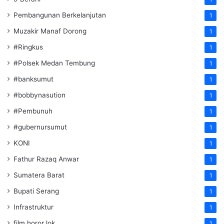
Pembangunan Berkelanjutan
1
Muzakir Manaf Dorong
1
#Ringkus
1
#Polsek Medan Tembung
1
#banksumut
1
#bobbynasution
1
#Pembunuh
1
#gubernursumut
1
KONI
1
Fathur Razaq Anwar
1
Sumatera Barat
1
Bupati Serang
1
Infrastruktur
1
film horor lok
1