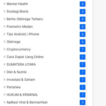
Mental Health
8
Strategi Bisnis
8
Berita Olahraga Terbaru
8
Posmetro Medan
8
Tips Android / iPhone
8
Olahraga
8
Cryptocurrency
7
Cara Dapat Uang Online
7
SUMATERA UTARA
7
Diet & Nutrisi
7
Investasi & Saham
7
Peristiwa
7
HUKUM & KRIMINAL
7
Aplikasi Viral & Bermanfaat
6