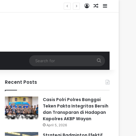
Log In
Random Article
Sidebar
dalam
Search
for
Recent Posts
Casis Polri Polres Banggai
Teken Pakta Integritas Bersih
dan Transparan di Hadapan
Kapolres AKBP Wayan
April 5, 2026
Strategi Badminton Efektif