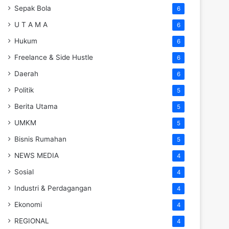
Sepak Bola
6
U T A M A
6
Hukum
6
Freelance & Side Hustle
6
Daerah
6
Politik
5
Berita Utama
5
UMKM
5
Bisnis Rumahan
5
NEWS MEDIA
4
Sosial
4
Industri & Perdagangan
4
Ekonomi
4
REGIONAL
4