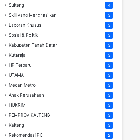
Sulteng
4
Skill yang Menghasilkan
3
Laporan Khusus
3
Sosial & Politik
3
Kabupaten Tanah Datar
3
Kutaraja
3
HP Terbaru
3
UTAMA
3
Medan Metro
3
Anak Perusahaan
3
HUKRIM
3
PEMPROV KALTENG
3
Kalteng
3
Rekomendasi PC
2