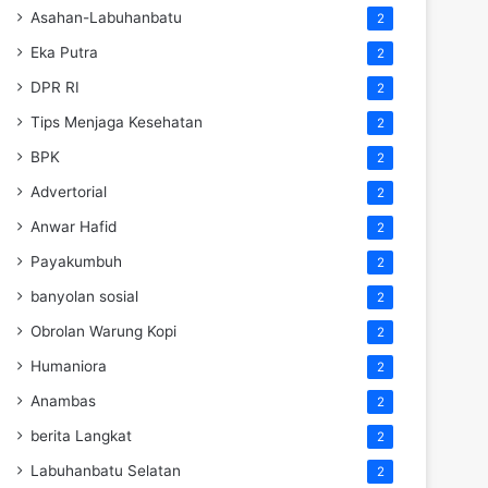
Asahan-Labuhanbatu
2
Eka Putra
2
DPR RI
2
Tips Menjaga Kesehatan
2
BPK
2
Advertorial
2
Anwar Hafid
2
Payakumbuh
2
banyolan sosial
2
Obrolan Warung Kopi
2
Humaniora
2
Anambas
2
berita Langkat
2
Labuhanbatu Selatan
2