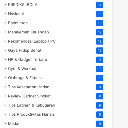
PREDIKSI BOLA
14
Nasional
13
Badminton
13
Manajemen Keuangan
12
Rekomendasi Laptop / PC
12
Gaya Hidup Sehat
12
HP & Gadget Terbaru
11
Gym & Workout
10
Olahraga & Fitness
10
Tips Kesehatan Harian
9
Review Gadget Singkat
9
Tips Latihan & Kebugaran
9
Tips Produktivitas Harian
9
Medan
9