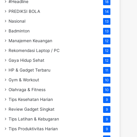
#Headline
18
PREDIKSI BOLA
14
Nasional
13
Badminton
13
Manajemen Keuangan
12
Rekomendasi Laptop / PC
12
Gaya Hidup Sehat
12
HP & Gadget Terbaru
11
Gym & Workout
10
Olahraga & Fitness
10
Tips Kesehatan Harian
9
Review Gadget Singkat
9
Tips Latihan & Kebugaran
9
Tips Produktivitas Harian
9