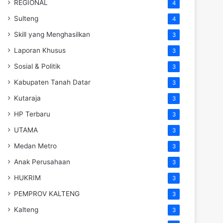
REGIONAL
4
Sulteng
4
Skill yang Menghasilkan
3
Laporan Khusus
3
Sosial & Politik
3
Kabupaten Tanah Datar
3
Kutaraja
3
HP Terbaru
3
UTAMA
3
Medan Metro
3
Anak Perusahaan
3
HUKRIM
3
PEMPROV KALTENG
3
Kalteng
3