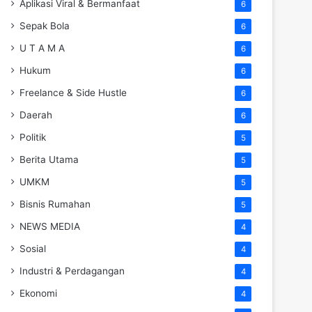
Aplikasi Viral & Bermanfaat
6
Sepak Bola
6
U T A M A
6
Hukum
6
Freelance & Side Hustle
6
Daerah
6
Politik
5
Berita Utama
5
UMKM
5
Bisnis Rumahan
5
NEWS MEDIA
4
Sosial
4
Industri & Perdagangan
4
Ekonomi
4