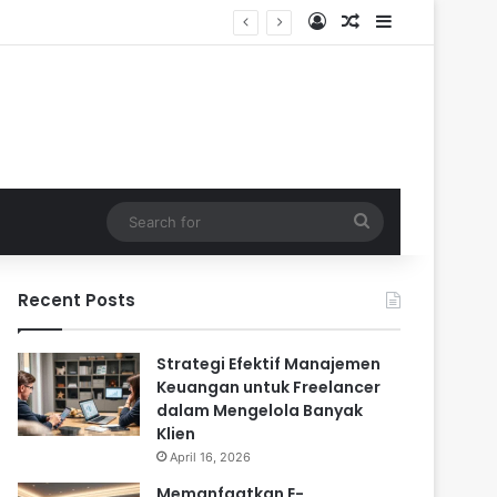
Log In
Random Article
Sidebar
dalam
Search
for
Recent Posts
Strategi Efektif Manajemen
Keuangan untuk Freelancer
dalam Mengelola Banyak
Klien
April 16, 2026
Memanfaatkan E-