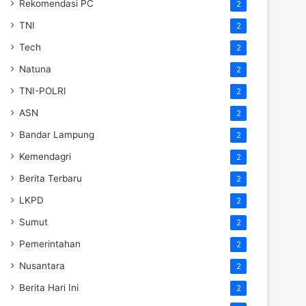
Rekomendasi PC
2
TNI
2
Tech
2
Natuna
2
TNI-POLRI
2
ASN
2
Bandar Lampung
2
Kemendagri
2
Berita Terbaru
2
LKPD
2
Sumut
2
Pemerintahan
2
Nusantara
2
Berita Hari Ini
2