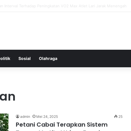
ntal: Menggali Hubungan Antara Pikiran, Tubuh, dan Emosi secara Men
olitik
Sosial
Olahraga
ian
admin
Mei 24, 2025
25
Petani Cabai Terapkan Sistem