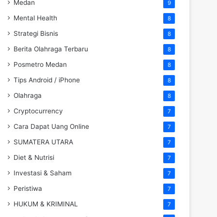
Medan
9
Mental Health
8
Strategi Bisnis
8
Berita Olahraga Terbaru
8
Posmetro Medan
8
Tips Android / iPhone
8
Olahraga
8
Cryptocurrency
7
Cara Dapat Uang Online
7
SUMATERA UTARA
7
Diet & Nutrisi
7
Investasi & Saham
7
Peristiwa
7
HUKUM & KRIMINAL
7