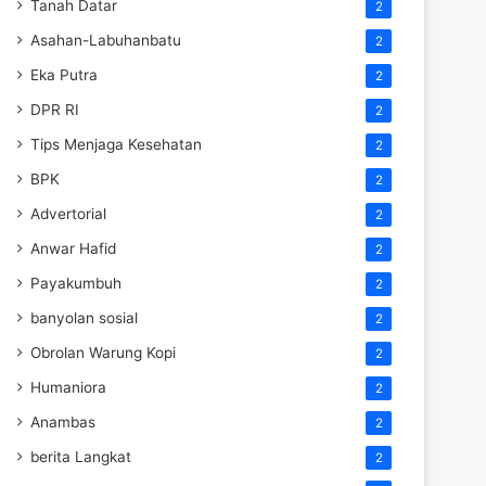
Tanah Datar
2
Asahan-Labuhanbatu
2
Eka Putra
2
DPR RI
2
Tips Menjaga Kesehatan
2
BPK
2
Advertorial
2
Anwar Hafid
2
Payakumbuh
2
banyolan sosial
2
Obrolan Warung Kopi
2
Humaniora
2
Anambas
2
berita Langkat
2