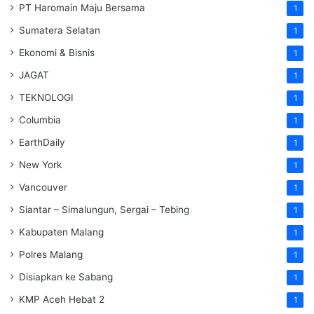
PT Haromain Maju Bersama
1
Sumatera Selatan
1
Ekonomi & Bisnis
1
JAGAT
1
TEKNOLOGI
1
Columbia
1
EarthDaily
1
New York
1
Vancouver
1
Siantar – Simalungun, Sergai – Tebing
1
Kabupaten Malang
1
Polres Malang
1
Disiapkan ke Sabang
1
KMP Aceh Hebat 2
1