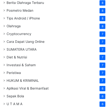
Berita Olahraga Terbaru
8
Posmetro Medan
8
Tips Android / iPhone
8
Olahraga
8
Cryptocurrency
7
Cara Dapat Uang Online
7
SUMATERA UTARA
7
Diet & Nutrisi
7
Investasi & Saham
7
Peristiwa
7
HUKUM & KRIMINAL
7
Aplikasi Viral & Bermanfaat
6
Sepak Bola
6
U T A M A
6