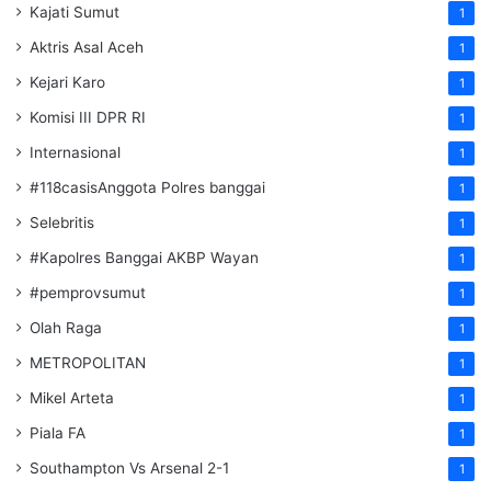
Kajati Sumut
1
Aktris Asal Aceh
1
Kejari Karo
1
Komisi III DPR RI
1
Internasional
1
#118casisAnggota Polres banggai
1
Selebritis
1
#Kapolres Banggai AKBP Wayan
1
#pemprovsumut
1
Olah Raga
1
METROPOLITAN
1
Mikel Arteta
1
Piala FA
1
Southampton Vs Arsenal 2-1
1