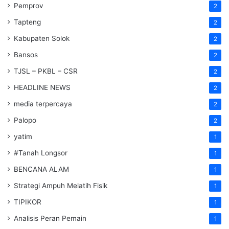
Pemprov
2
Tapteng
2
Kabupaten Solok
2
Bansos
2
TJSL – PKBL – CSR
2
HEADLINE NEWS
2
media terpercaya
2
Palopo
2
yatim
1
#Tanah Longsor
1
BENCANA ALAM
1
Strategi Ampuh Melatih Fisik
1
TIPIKOR
1
Analisis Peran Pemain
1