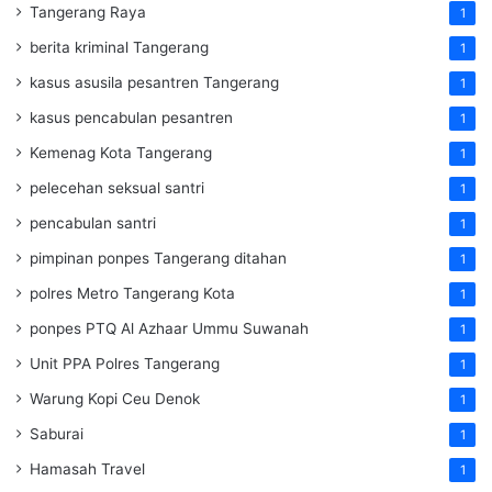
Tangerang Raya
1
berita kriminal Tangerang
1
kasus asusila pesantren Tangerang
1
kasus pencabulan pesantren
1
Kemenag Kota Tangerang
1
pelecehan seksual santri
1
pencabulan santri
1
pimpinan ponpes Tangerang ditahan
1
polres Metro Tangerang Kota
1
ponpes PTQ Al Azhaar Ummu Suwanah
1
Unit PPA Polres Tangerang
1
Warung Kopi Ceu Denok
1
Saburai
1
Hamasah Travel
1