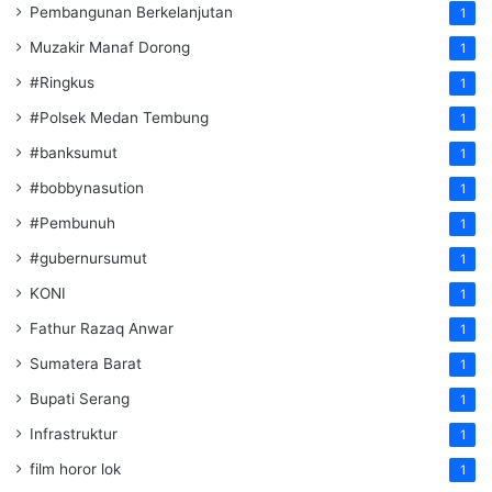
Pembangunan Berkelanjutan
1
Muzakir Manaf Dorong
1
#Ringkus
1
#Polsek Medan Tembung
1
#banksumut
1
#bobbynasution
1
#Pembunuh
1
#gubernursumut
1
KONI
1
Fathur Razaq Anwar
1
Sumatera Barat
1
Bupati Serang
1
Infrastruktur
1
film horor lok
1