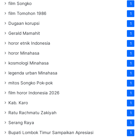
film Songko
1
film Tomohon 1986
1
Dugaan korupsi
1
Gerald Mamahit
1
horor etnik Indonesia
1
horor Minahasa
1
kosmologi Minahasa
1
legenda urban Minahasa
1
mitos Songko Pok-pok
1
film horor Indonesia 2026
1
Kab. Karo
1
Ratu Rachmatu Zakiyah
1
Serang Raya
1
Bupati Lombok Timur Sampaikan Apresiasi
1