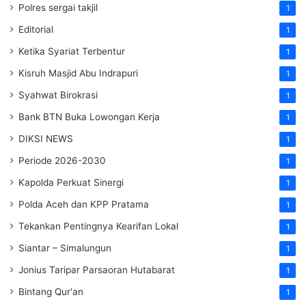
Polres sergai takjil
1
Editorial
1
Ketika Syariat Terbentur
1
Kisruh Masjid Abu Indrapuri
1
Syahwat Birokrasi
1
Bank BTN Buka Lowongan Kerja
1
DIKSI NEWS
1
Periode 2026-2030
1
Kapolda Perkuat Sinergi
1
Polda Aceh dan KPP Pratama
1
Tekankan Pentingnya Kearifan Lokal
1
Siantar – Simalungun
1
Jonius Taripar Parsaoran Hutabarat
1
Bintang Qur'an
1