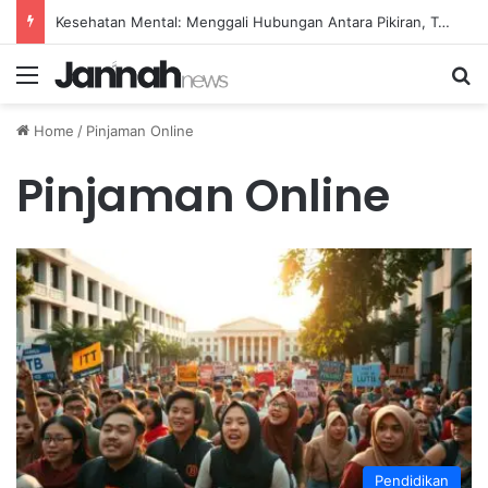
Kesehatan Mental: Menggali Hubungan Antara Pikiran, Tubuh, dan Emosi secara Mendalam
Menu
Se
Home
/
Pinjaman Online
Pinjaman Online
Pendidikan