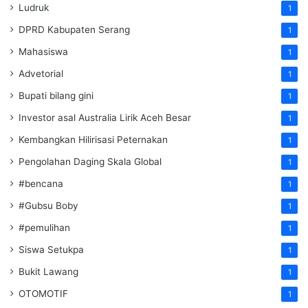
Ludruk
1
DPRD Kabupaten Serang
1
Mahasiswa
1
Advetorial
1
Bupati bilang gini
1
Investor asal Australia Lirik Aceh Besar
1
Kembangkan Hilirisasi Peternakan
1
Pengolahan Daging Skala Global
1
#bencana
1
#Gubsu Boby
1
#pemulihan
1
Siswa Setukpa
1
Bukit Lawang
1
OTOMOTIF
1