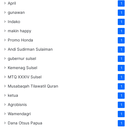
April
1
gunawan
1
Indako
1
makin happy
1
Promo Honda
1
Andi Sudirman Sulaiman
1
gubernur sulsel
1
Kemenag Sulsel
1
MTQ XXXIV Sulsel
1
Musabaqah Tilawatil Quran
1
ketua
1
Agrobisnis
1
Wamendagri
1
Dana Otsus Papua
1