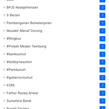
BPJS Kesejahteraan
1
9 Berani
1
Pembangunan Berkelanjutan
1
Muzakir Manaf Dorong
1
#Ringkus
1
#Polsek Medan Tembung
1
#banksumut
1
#bobbynasution
1
#Pembunuh
1
#gubernursumut
1
KONI
1
Fathur Razaq Anwar
1
Sumatera Barat
1
Bupati Serang
1