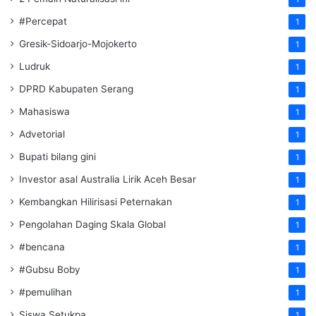
#Percepat
1
Gresik-Sidoarjo-Mojokerto
1
Ludruk
1
DPRD Kabupaten Serang
1
Mahasiswa
1
Advetorial
1
Bupati bilang gini
1
Investor asal Australia Lirik Aceh Besar
1
Kembangkan Hilirisasi Peternakan
1
Pengolahan Daging Skala Global
1
#bencana
1
#Gubsu Boby
1
#pemulihan
1
Siswa Setukpa
1