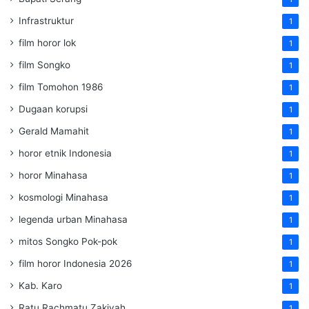
Infrastruktur
1
film horor lok
1
film Songko
1
film Tomohon 1986
1
Dugaan korupsi
1
Gerald Mamahit
1
horor etnik Indonesia
1
horor Minahasa
1
kosmologi Minahasa
1
legenda urban Minahasa
1
mitos Songko Pok-pok
1
film horor Indonesia 2026
1
Kab. Karo
1
Ratu Rachmatu Zakiyah
1