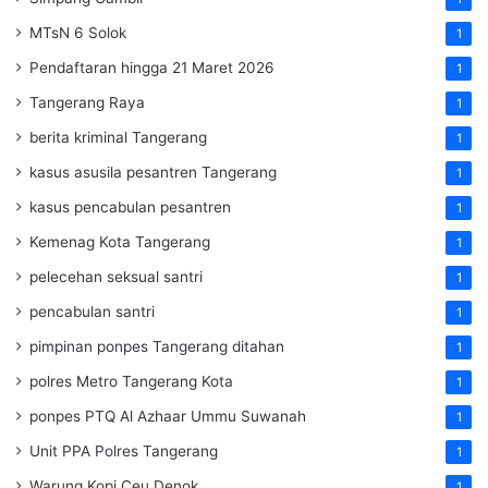
MTsN 6 Solok
1
Pendaftaran hingga 21 Maret 2026
1
Tangerang Raya
1
berita kriminal Tangerang
1
kasus asusila pesantren Tangerang
1
kasus pencabulan pesantren
1
Kemenag Kota Tangerang
1
pelecehan seksual santri
1
pencabulan santri
1
pimpinan ponpes Tangerang ditahan
1
polres Metro Tangerang Kota
1
ponpes PTQ Al Azhaar Ummu Suwanah
1
Unit PPA Polres Tangerang
1
Warung Kopi Ceu Denok
1