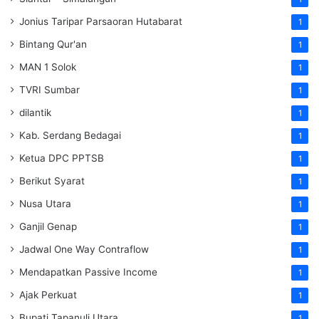
Jonius Taripar Parsaoran Hutabarat
1
Bintang Qur'an
1
MAN 1 Solok
1
TVRI Sumbar
1
dilantik
1
Kab. Serdang Bedagai
1
Ketua DPC PPTSB
1
Berikut Syarat
1
Nusa Utara
1
Ganjil Genap
1
Jadwal One Way Contraflow
1
Mendapatkan Passive Income
1
Ajak Perkuat
1
Bupati Tapanuli Utara
1