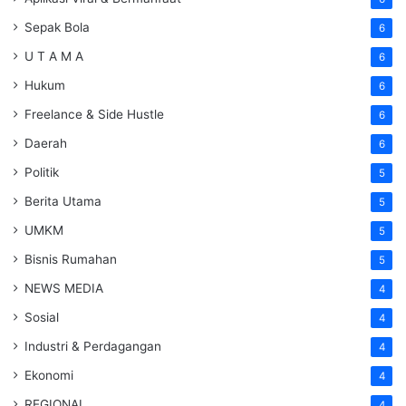
Sepak Bola
6
U T A M A
6
Hukum
6
Freelance & Side Hustle
6
Daerah
6
Politik
5
Berita Utama
5
UMKM
5
Bisnis Rumahan
5
NEWS MEDIA
4
Sosial
4
Industri & Perdagangan
4
Ekonomi
4
REGIONAL
4