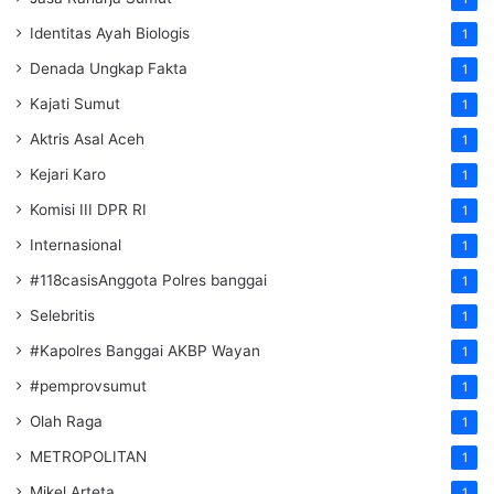
Identitas Ayah Biologis
1
Denada Ungkap Fakta
1
Kajati Sumut
1
Aktris Asal Aceh
1
Kejari Karo
1
Komisi III DPR RI
1
Internasional
1
#118casisAnggota Polres banggai
1
Selebritis
1
#Kapolres Banggai AKBP Wayan
1
#pemprovsumut
1
Olah Raga
1
METROPOLITAN
1
Mikel Arteta
1