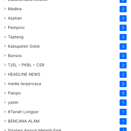
Madina
2
Asahan
2
Pemprov
2
Tapteng
2
Kabupaten Solok
2
Bansos
2
TJSL – PKBL – CSR
2
HEADLINE NEWS
2
media terpercaya
2
Palopo
2
yatim
1
#Tanah Longsor
1
BENCANA ALAM
1
Strategi Ampuh Melatih Fisik
1