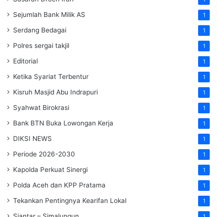
Sejumlah Bank Milik AS
1
Serdang Bedagai
1
Polres sergai takjil
1
Editorial
1
Ketika Syariat Terbentur
1
Kisruh Masjid Abu Indrapuri
1
Syahwat Birokrasi
1
Bank BTN Buka Lowongan Kerja
1
DIKSI NEWS
1
Periode 2026-2030
1
Kapolda Perkuat Sinergi
1
Polda Aceh dan KPP Pratama
1
Tekankan Pentingnya Kearifan Lokal
1
Siantar – Simalungun
1