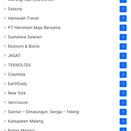
Saburai
1
Hamasah Travel
1
PT Haromain Maju Bersama
1
Sumatera Selatan
1
Ekonomi & Bisnis
1
JAGAT
1
TEKNOLOGI
1
Columbia
1
EarthDaily
1
New York
1
Vancouver
1
Siantar – Simalungun, Sergai – Tebing
1
Kabupaten Malang
1
Polres Malang
1