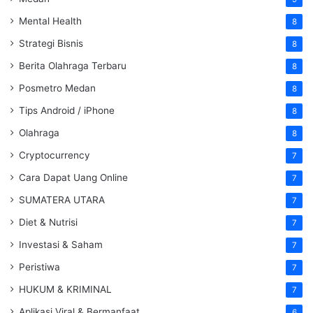
Mental Health
8
Strategi Bisnis
8
Berita Olahraga Terbaru
8
Posmetro Medan
8
Tips Android / iPhone
8
Olahraga
8
Cryptocurrency
7
Cara Dapat Uang Online
7
SUMATERA UTARA
7
Diet & Nutrisi
7
Investasi & Saham
7
Peristiwa
7
HUKUM & KRIMINAL
7
Aplikasi Viral & Bermanfaat
6