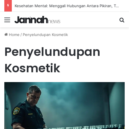
Kesehatan Mental: Menggali Hubungan Antara Pikiran, Tubuh, dan Emosi secara Mendalam
Menu
Se
Home
/
Penyelundupan Kosmetik
Penyelundupan
Kosmetik