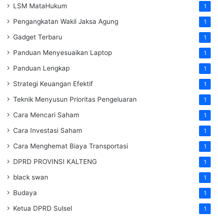
LSM MataHukum
1
Pengangkatan Wakil Jaksa Agung
1
Gadget Terbaru
1
Panduan Menyesuaikan Laptop
1
Panduan Lengkap
1
Strategi Keuangan Efektif
1
Teknik Menyusun Prioritas Pengeluaran
1
Cara Mencari Saham
1
Cara Investasi Saham
1
Cara Menghemat Biaya Transportasi
1
DPRD PROVINSI KALTENG
1
black swan
1
Budaya
1
Ketua DPRD Sulsel
1