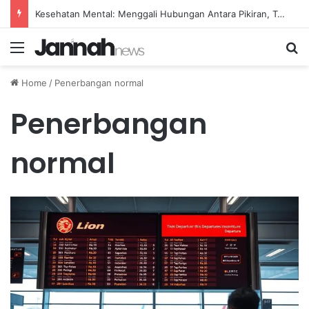
Panduan Makanan Bergizi Seimbang untuk Menjaga Kesehatan Rahim Wanita
Menu
Se
Home
/
Penerbangan normal
Penerbangan
normal