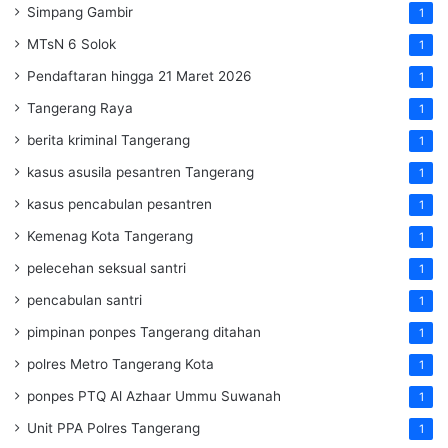
Simpang Gambir
1
MTsN 6 Solok
1
Pendaftaran hingga 21 Maret 2026
1
Tangerang Raya
1
berita kriminal Tangerang
1
kasus asusila pesantren Tangerang
1
kasus pencabulan pesantren
1
Kemenag Kota Tangerang
1
pelecehan seksual santri
1
pencabulan santri
1
pimpinan ponpes Tangerang ditahan
1
polres Metro Tangerang Kota
1
ponpes PTQ Al Azhaar Ummu Suwanah
1
Unit PPA Polres Tangerang
1