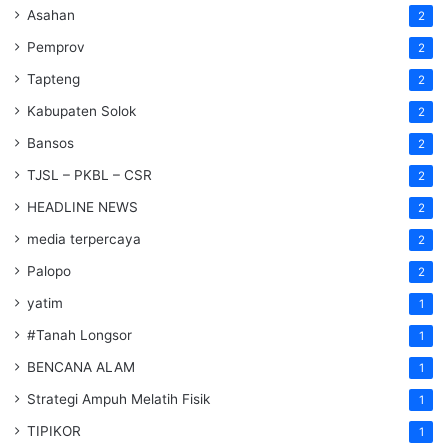
Asahan
2
Pemprov
2
Tapteng
2
Kabupaten Solok
2
Bansos
2
TJSL – PKBL – CSR
2
HEADLINE NEWS
2
media terpercaya
2
Palopo
2
yatim
1
#Tanah Longsor
1
BENCANA ALAM
1
Strategi Ampuh Melatih Fisik
1
TIPIKOR
1