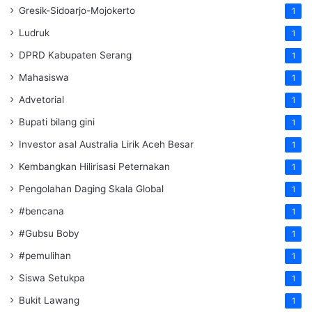
Gresik-Sidoarjo-Mojokerto
1
Ludruk
1
DPRD Kabupaten Serang
1
Mahasiswa
1
Advetorial
1
Bupati bilang gini
1
Investor asal Australia Lirik Aceh Besar
1
Kembangkan Hilirisasi Peternakan
1
Pengolahan Daging Skala Global
1
#bencana
1
#Gubsu Boby
1
#pemulihan
1
Siswa Setukpa
1
Bukit Lawang
1