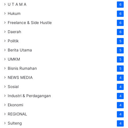
U T A M A
6
Hukum
6
Freelance & Side Hustle
6
Daerah
6
Politik
5
Berita Utama
5
UMKM
5
Bisnis Rumahan
5
NEWS MEDIA
4
Sosial
4
Industri & Perdagangan
4
Ekonomi
4
REGIONAL
4
Sulteng
4