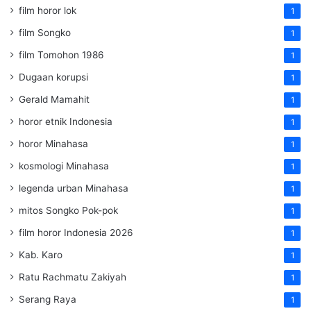
film horor lok
1
film Songko
1
film Tomohon 1986
1
Dugaan korupsi
1
Gerald Mamahit
1
horor etnik Indonesia
1
horor Minahasa
1
kosmologi Minahasa
1
legenda urban Minahasa
1
mitos Songko Pok-pok
1
film horor Indonesia 2026
1
Kab. Karo
1
Ratu Rachmatu Zakiyah
1
Serang Raya
1