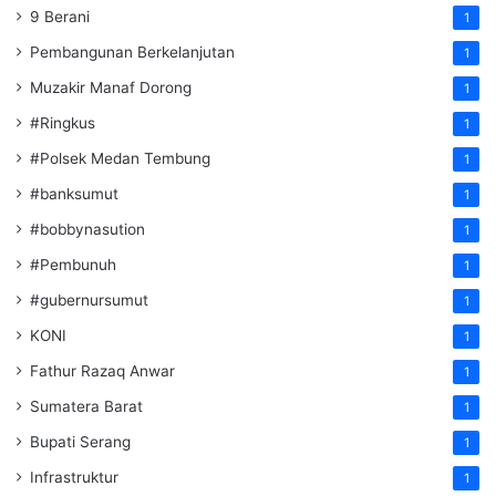
9 Berani
1
Pembangunan Berkelanjutan
1
Muzakir Manaf Dorong
1
#Ringkus
1
#Polsek Medan Tembung
1
#banksumut
1
#bobbynasution
1
#Pembunuh
1
#gubernursumut
1
KONI
1
Fathur Razaq Anwar
1
Sumatera Barat
1
Bupati Serang
1
Infrastruktur
1