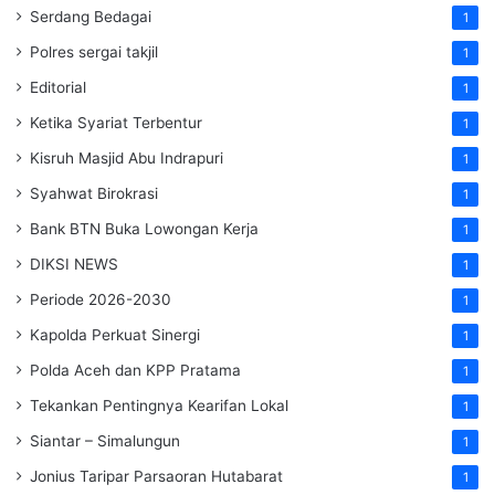
Serdang Bedagai
1
Polres sergai takjil
1
Editorial
1
Ketika Syariat Terbentur
1
Kisruh Masjid Abu Indrapuri
1
Syahwat Birokrasi
1
Bank BTN Buka Lowongan Kerja
1
DIKSI NEWS
1
Periode 2026-2030
1
Kapolda Perkuat Sinergi
1
Polda Aceh dan KPP Pratama
1
Tekankan Pentingnya Kearifan Lokal
1
Siantar – Simalungun
1
Jonius Taripar Parsaoran Hutabarat
1