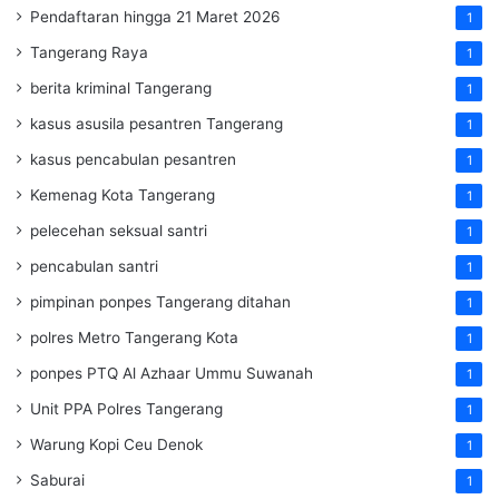
Pendaftaran hingga 21 Maret 2026
1
Tangerang Raya
1
berita kriminal Tangerang
1
kasus asusila pesantren Tangerang
1
kasus pencabulan pesantren
1
Kemenag Kota Tangerang
1
pelecehan seksual santri
1
pencabulan santri
1
pimpinan ponpes Tangerang ditahan
1
polres Metro Tangerang Kota
1
ponpes PTQ Al Azhaar Ummu Suwanah
1
Unit PPA Polres Tangerang
1
Warung Kopi Ceu Denok
1
Saburai
1