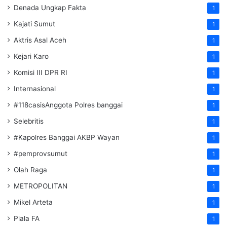
Denada Ungkap Fakta
1
Kajati Sumut
1
Aktris Asal Aceh
1
Kejari Karo
1
Komisi III DPR RI
1
Internasional
1
#118casisAnggota Polres banggai
1
Selebritis
1
#Kapolres Banggai AKBP Wayan
1
#pemprovsumut
1
Olah Raga
1
METROPOLITAN
1
Mikel Arteta
1
Piala FA
1