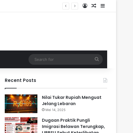
Log In
Random Article
Sidebar
endalam
Search
for
Recent Posts
Nilai Tukar Rupiah Menguat
Jelang Lebaran
Mei 14, 2025
Dugaan Praktik Pungli
Imigrasi Belawan Terungkap,
LIPPSU Sebut Keterlibatan