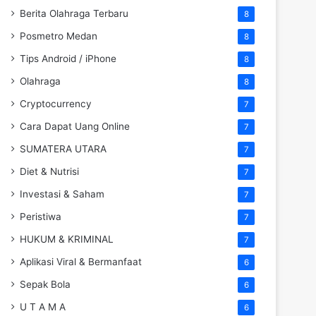
Berita Olahraga Terbaru
8
Posmetro Medan
8
Tips Android / iPhone
8
Olahraga
8
Cryptocurrency
7
Cara Dapat Uang Online
7
SUMATERA UTARA
7
Diet & Nutrisi
7
Investasi & Saham
7
Peristiwa
7
HUKUM & KRIMINAL
7
Aplikasi Viral & Bermanfaat
6
Sepak Bola
6
U T A M A
6