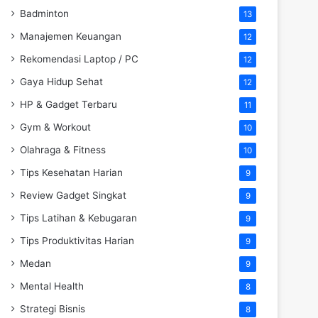
Badminton
13
Manajemen Keuangan
12
Rekomendasi Laptop / PC
12
Gaya Hidup Sehat
12
HP & Gadget Terbaru
11
Gym & Workout
10
Olahraga & Fitness
10
Tips Kesehatan Harian
9
Review Gadget Singkat
9
Tips Latihan & Kebugaran
9
Tips Produktivitas Harian
9
Medan
9
Mental Health
8
Strategi Bisnis
8