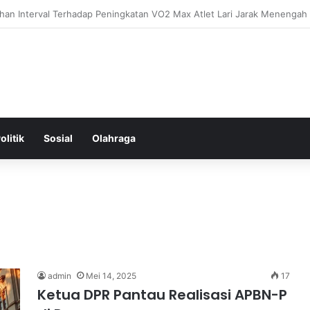
ental: Menggali Hubungan Antara Pikiran, Tubuh, dan Emosi secara M
olitik
Sosial
Olahraga
admin
Mei 14, 2025
17
Ketua DPR Pantau Realisasi APBN-P