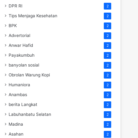
DPR RI
2
Tips Menjaga Kesehatan
2
BPK
2
Advertorial
2
Anwar Hafid
2
Payakumbuh
2
banyolan sosial
2
Obrolan Warung Kopi
2
Humaniora
2
Anambas
2
berita Langkat
2
Labuhanbatu Selatan
2
Madina
2
Asahan
2