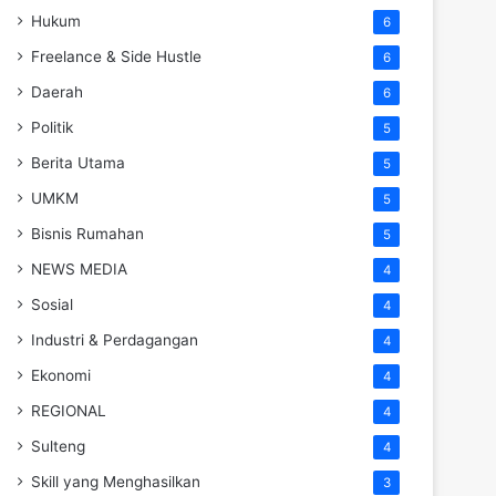
Hukum
6
Freelance & Side Hustle
6
Daerah
6
Politik
5
Berita Utama
5
UMKM
5
Bisnis Rumahan
5
NEWS MEDIA
4
Sosial
4
Industri & Perdagangan
4
Ekonomi
4
REGIONAL
4
Sulteng
4
Skill yang Menghasilkan
3