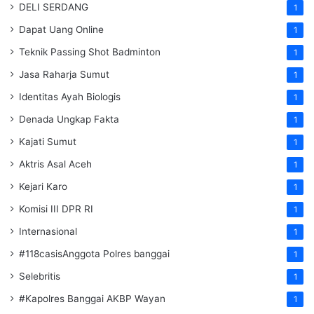
DELI SERDANG
1
Dapat Uang Online
1
Teknik Passing Shot Badminton
1
Jasa Raharja Sumut
1
Identitas Ayah Biologis
1
Denada Ungkap Fakta
1
Kajati Sumut
1
Aktris Asal Aceh
1
Kejari Karo
1
Komisi III DPR RI
1
Internasional
1
#118casisAnggota Polres banggai
1
Selebritis
1
#Kapolres Banggai AKBP Wayan
1