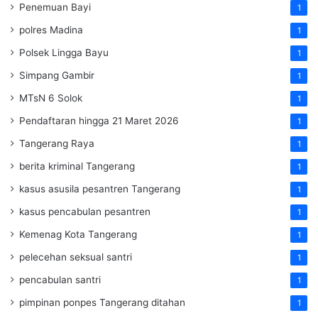
Penemuan Bayi
1
polres Madina
1
Polsek Lingga Bayu
1
Simpang Gambir
1
MTsN 6 Solok
1
Pendaftaran hingga 21 Maret 2026
1
Tangerang Raya
1
berita kriminal Tangerang
1
kasus asusila pesantren Tangerang
1
kasus pencabulan pesantren
1
Kemenag Kota Tangerang
1
pelecehan seksual santri
1
pencabulan santri
1
pimpinan ponpes Tangerang ditahan
1