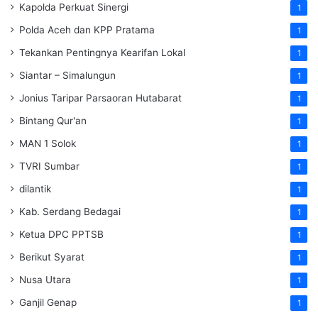
Kapolda Perkuat Sinergi
1
Polda Aceh dan KPP Pratama
1
Tekankan Pentingnya Kearifan Lokal
1
Siantar – Simalungun
1
Jonius Taripar Parsaoran Hutabarat
1
Bintang Qur'an
1
MAN 1 Solok
1
TVRI Sumbar
1
dilantik
1
Kab. Serdang Bedagai
1
Ketua DPC PPTSB
1
Berikut Syarat
1
Nusa Utara
1
Ganjil Genap
1