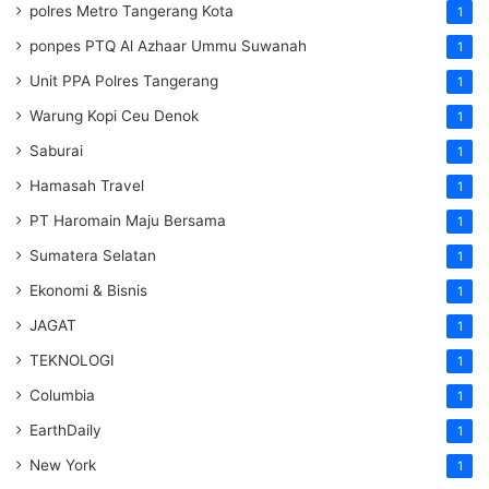
polres Metro Tangerang Kota
1
ponpes PTQ Al Azhaar Ummu Suwanah
1
Unit PPA Polres Tangerang
1
Warung Kopi Ceu Denok
1
Saburai
1
Hamasah Travel
1
PT Haromain Maju Bersama
1
Sumatera Selatan
1
Ekonomi & Bisnis
1
JAGAT
1
TEKNOLOGI
1
Columbia
1
EarthDaily
1
New York
1