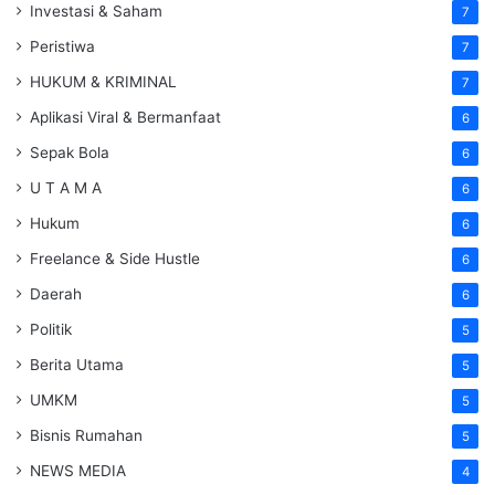
Investasi & Saham
7
Peristiwa
7
HUKUM & KRIMINAL
7
Aplikasi Viral & Bermanfaat
6
Sepak Bola
6
U T A M A
6
Hukum
6
Freelance & Side Hustle
6
Daerah
6
Politik
5
Berita Utama
5
UMKM
5
Bisnis Rumahan
5
NEWS MEDIA
4