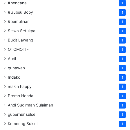
#bencana
1
#Gubsu Boby
1
#pemulihan
1
Siswa Setukpa
1
Bukit Lawang
1
OTOMOTIF
1
April
1
gunawan
1
Indako
1
makin happy
1
Promo Honda
1
Andi Sudirman Sulaiman
1
gubernur sulsel
1
Kemenag Sulsel
1