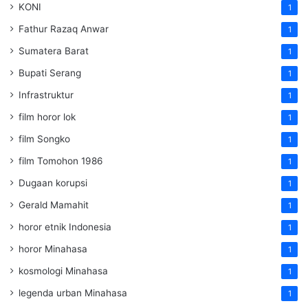
KONI
1
Fathur Razaq Anwar
1
Sumatera Barat
1
Bupati Serang
1
Infrastruktur
1
film horor lok
1
film Songko
1
film Tomohon 1986
1
Dugaan korupsi
1
Gerald Mamahit
1
horor etnik Indonesia
1
horor Minahasa
1
kosmologi Minahasa
1
legenda urban Minahasa
1