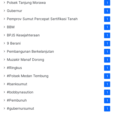
Polsek Tanjung Morawa
1
Gubernur
1
Pemprov Sumut Percepat Sertifikasi Tanah
1
BBM
1
BPJS Kesejahteraan
1
9 Berani
1
Pembangunan Berkelanjutan
1
Muzakir Manaf Dorong
1
#Ringkus
1
#Polsek Medan Tembung
1
#banksumut
1
#bobbynasution
1
#Pembunuh
1
#gubernursumut
1