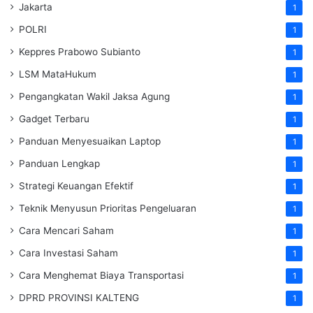
Jakarta
1
POLRI
1
Keppres Prabowo Subianto
1
LSM MataHukum
1
Pengangkatan Wakil Jaksa Agung
1
Gadget Terbaru
1
Panduan Menyesuaikan Laptop
1
Panduan Lengkap
1
Strategi Keuangan Efektif
1
Teknik Menyusun Prioritas Pengeluaran
1
Cara Mencari Saham
1
Cara Investasi Saham
1
Cara Menghemat Biaya Transportasi
1
DPRD PROVINSI KALTENG
1