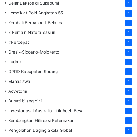
Gelar Baksos di Sukabumi
1
Lemdiklat Polri Angkatan 55
1
Kembali Berpasport Belanda
1
2 Pemain Naturalisasi ini
1
#Percepat
1
Gresik-Sidoarjo-Mojokerto
1
Ludruk
1
DPRD Kabupaten Serang
1
Mahasiswa
1
Advetorial
1
Bupati bilang gini
1
Investor asal Australia Lirik Aceh Besar
1
Kembangkan Hilirisasi Peternakan
1
Pengolahan Daging Skala Global
1