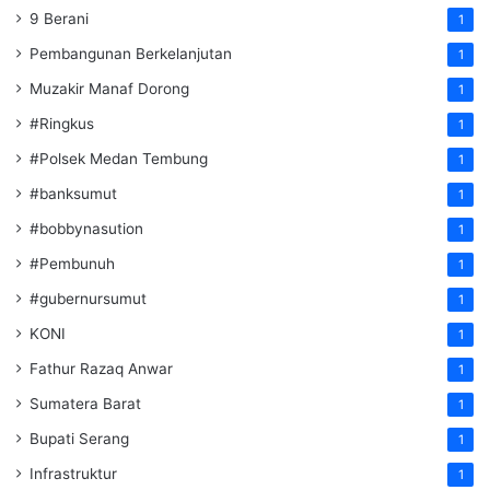
9 Berani
1
Pembangunan Berkelanjutan
1
Muzakir Manaf Dorong
1
#Ringkus
1
#Polsek Medan Tembung
1
#banksumut
1
#bobbynasution
1
#Pembunuh
1
#gubernursumut
1
KONI
1
Fathur Razaq Anwar
1
Sumatera Barat
1
Bupati Serang
1
Infrastruktur
1