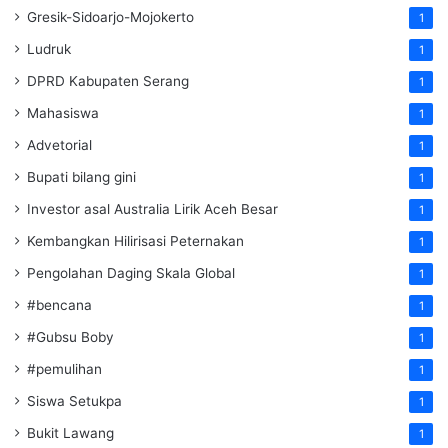
Gresik-Sidoarjo-Mojokerto
1
Ludruk
1
DPRD Kabupaten Serang
1
Mahasiswa
1
Advetorial
1
Bupati bilang gini
1
Investor asal Australia Lirik Aceh Besar
1
Kembangkan Hilirisasi Peternakan
1
Pengolahan Daging Skala Global
1
#bencana
1
#Gubsu Boby
1
#pemulihan
1
Siswa Setukpa
1
Bukit Lawang
1