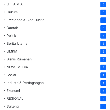
U T A M A
6
Hukum
6
Freelance & Side Hustle
6
Daerah
6
Politik
5
Berita Utama
5
UMKM
5
Bisnis Rumahan
5
NEWS MEDIA
4
Sosial
4
Industri & Perdagangan
4
Ekonomi
4
REGIONAL
4
Sulteng
4