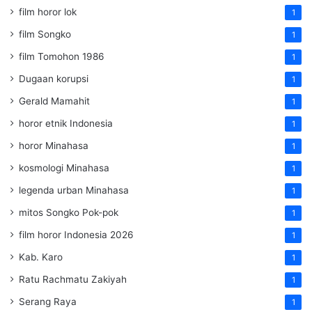
film horor lok
1
film Songko
1
film Tomohon 1986
1
Dugaan korupsi
1
Gerald Mamahit
1
horor etnik Indonesia
1
horor Minahasa
1
kosmologi Minahasa
1
legenda urban Minahasa
1
mitos Songko Pok-pok
1
film horor Indonesia 2026
1
Kab. Karo
1
Ratu Rachmatu Zakiyah
1
Serang Raya
1