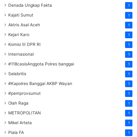
Denada Ungkap Fakta
1
Kajati Sumut
1
Aktris Asal Aceh
1
Kejari Karo
1
Komisi III DPR RI
1
Internasional
1
#118casisAnggota Polres banggai
1
Selebritis
1
#Kapolres Banggai AKBP Wayan
1
#pemprovsumut
1
Olah Raga
1
METROPOLITAN
1
Mikel Arteta
1
Piala FA
1