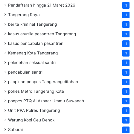
Pendaftaran hingga 21 Maret 2026
1
Tangerang Raya
1
berita kriminal Tangerang
1
kasus asusila pesantren Tangerang
1
kasus pencabulan pesantren
1
Kemenag Kota Tangerang
1
pelecehan seksual santri
1
pencabulan santri
1
pimpinan ponpes Tangerang ditahan
1
polres Metro Tangerang Kota
1
ponpes PTQ Al Azhaar Ummu Suwanah
1
Unit PPA Polres Tangerang
1
Warung Kopi Ceu Denok
1
Saburai
1