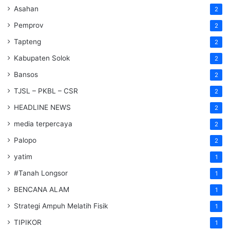
Asahan
2
Pemprov
2
Tapteng
2
Kabupaten Solok
2
Bansos
2
TJSL – PKBL – CSR
2
HEADLINE NEWS
2
media terpercaya
2
Palopo
2
yatim
1
#Tanah Longsor
1
BENCANA ALAM
1
Strategi Ampuh Melatih Fisik
1
TIPIKOR
1