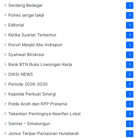
Serdang Bedagai
1
Polres sergai takjil
1
Editorial
1
Ketika Syariat Terbentur
1
Kisruh Masjid Abu Indrapuri
1
Syahwat Birokrasi
1
Bank BTN Buka Lowongan Kerja
1
DIKSI NEWS
1
Periode 2026-2030
1
Kapolda Perkuat Sinergi
1
Polda Aceh dan KPP Pratama
1
Tekankan Pentingnya Kearifan Lokal
1
Siantar – Simalungun
1
Jonius Taripar Parsaoran Hutabarat
1