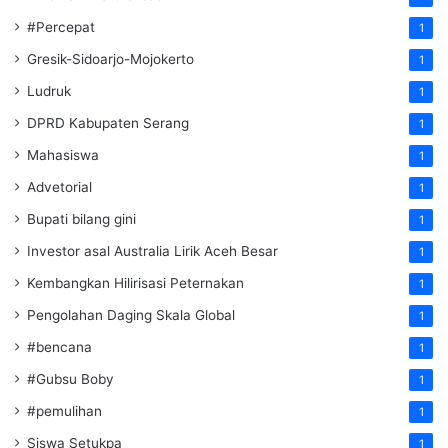
#Percepat
1
Gresik-Sidoarjo-Mojokerto
1
Ludruk
1
DPRD Kabupaten Serang
1
Mahasiswa
1
Advetorial
1
Bupati bilang gini
1
Investor asal Australia Lirik Aceh Besar
1
Kembangkan Hilirisasi Peternakan
1
Pengolahan Daging Skala Global
1
#bencana
1
#Gubsu Boby
1
#pemulihan
1
Siswa Setukpa
1