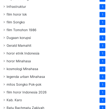
Infrastruktur
1
film horor lok
1
film Songko
1
film Tomohon 1986
1
Dugaan korupsi
1
Gerald Mamahit
1
horor etnik Indonesia
1
horor Minahasa
1
kosmologi Minahasa
1
legenda urban Minahasa
1
mitos Songko Pok-pok
1
film horor Indonesia 2026
1
Kab. Karo
1
Ratu Rachmatu Zakiyah
1