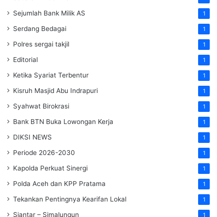
Sejumlah Bank Milik AS
1
Serdang Bedagai
1
Polres sergai takjil
1
Editorial
1
Ketika Syariat Terbentur
1
Kisruh Masjid Abu Indrapuri
1
Syahwat Birokrasi
1
Bank BTN Buka Lowongan Kerja
1
DIKSI NEWS
1
Periode 2026-2030
1
Kapolda Perkuat Sinergi
1
Polda Aceh dan KPP Pratama
1
Tekankan Pentingnya Kearifan Lokal
1
Siantar – Simalungun
1