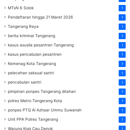
MTsN 6 Solok
1
Pendaftaran hingga 21 Maret 2026
1
Tangerang Raya
1
berita kriminal Tangerang
1
kasus asusila pesantren Tangerang
1
kasus pencabulan pesantren
1
Kemenag Kota Tangerang
1
pelecehan seksual santri
1
pencabulan santri
1
pimpinan ponpes Tangerang ditahan
1
polres Metro Tangerang Kota
1
ponpes PTQ Al Azhaar Ummu Suwanah
1
Unit PPA Polres Tangerang
1
Warung Kopi Ceu Denok
1