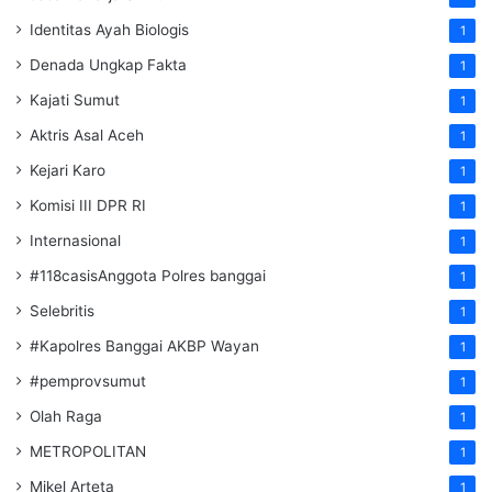
Identitas Ayah Biologis
1
Denada Ungkap Fakta
1
Kajati Sumut
1
Aktris Asal Aceh
1
Kejari Karo
1
Komisi III DPR RI
1
Internasional
1
#118casisAnggota Polres banggai
1
Selebritis
1
#Kapolres Banggai AKBP Wayan
1
#pemprovsumut
1
Olah Raga
1
METROPOLITAN
1
Mikel Arteta
1