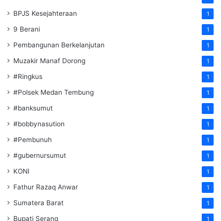
BPJS Kesejahteraan
1
9 Berani
1
Pembangunan Berkelanjutan
1
Muzakir Manaf Dorong
1
#Ringkus
1
#Polsek Medan Tembung
1
#banksumut
1
#bobbynasution
1
#Pembunuh
1
#gubernursumut
1
KONI
1
Fathur Razaq Anwar
1
Sumatera Barat
1
Bupati Serang
1