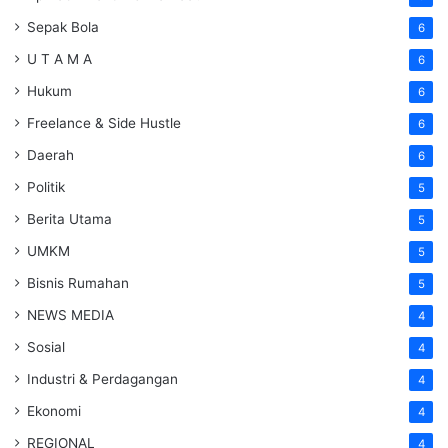
Sepak Bola
6
U T A M A
6
Hukum
6
Freelance & Side Hustle
6
Daerah
6
Politik
5
Berita Utama
5
UMKM
5
Bisnis Rumahan
5
NEWS MEDIA
4
Sosial
4
Industri & Perdagangan
4
Ekonomi
4
REGIONAL
4