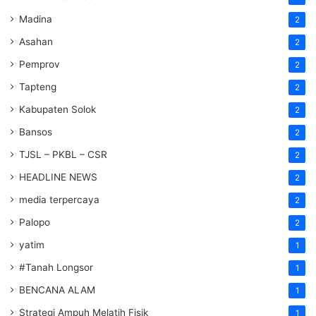
Madina
2
Asahan
2
Pemprov
2
Tapteng
2
Kabupaten Solok
2
Bansos
2
TJSL – PKBL – CSR
2
HEADLINE NEWS
2
media terpercaya
2
Palopo
2
yatim
1
#Tanah Longsor
1
BENCANA ALAM
1
Strategi Ampuh Melatih Fisik
1