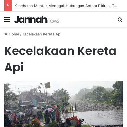
Kesehatan Mental: Menggali Hubungan Antara Pikiran, Tubuh, dan Emosi secara Mendalam
Menu
Se
Home
/
Kecelakaan Kereta Api
Kecelakaan Kereta
Api