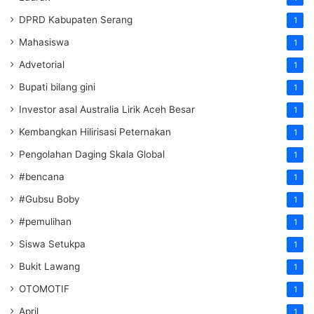
DPRD Kabupaten Serang
1
Mahasiswa
1
Advetorial
1
Bupati bilang gini
1
Investor asal Australia Lirik Aceh Besar
1
Kembangkan Hilirisasi Peternakan
1
Pengolahan Daging Skala Global
1
#bencana
1
#Gubsu Boby
1
#pemulihan
1
Siswa Setukpa
1
Bukit Lawang
1
OTOMOTIF
1
April
1