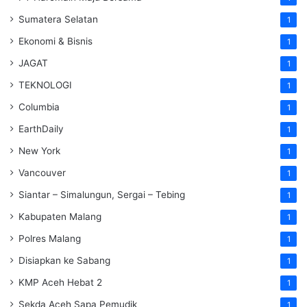
Sumatera Selatan
1
Ekonomi & Bisnis
1
JAGAT
1
TEKNOLOGI
1
Columbia
1
EarthDaily
1
New York
1
Vancouver
1
Siantar – Simalungun, Sergai – Tebing
1
Kabupaten Malang
1
Polres Malang
1
Disiapkan ke Sabang
1
KMP Aceh Hebat 2
1
Sekda Aceh Sapa Pemudik
1