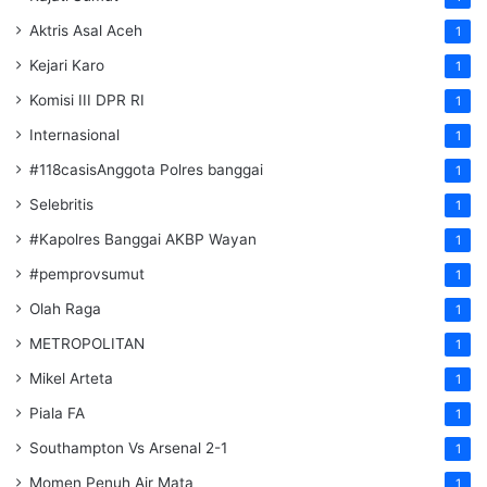
Aktris Asal Aceh
1
Kejari Karo
1
Komisi III DPR RI
1
Internasional
1
#118casisAnggota Polres banggai
1
Selebritis
1
#Kapolres Banggai AKBP Wayan
1
#pemprovsumut
1
Olah Raga
1
METROPOLITAN
1
Mikel Arteta
1
Piala FA
1
Southampton Vs Arsenal 2-1
1
Momen Penuh Air Mata
1