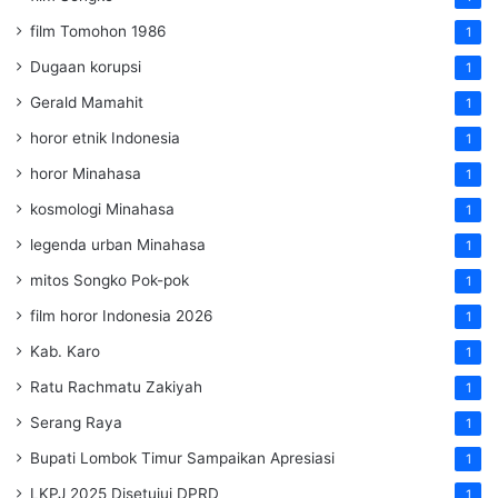
film Tomohon 1986
1
Dugaan korupsi
1
Gerald Mamahit
1
horor etnik Indonesia
1
horor Minahasa
1
kosmologi Minahasa
1
legenda urban Minahasa
1
mitos Songko Pok-pok
1
film horor Indonesia 2026
1
Kab. Karo
1
Ratu Rachmatu Zakiyah
1
Serang Raya
1
Bupati Lombok Timur Sampaikan Apresiasi
1
LKPJ 2025 Disetujui DPRD
1