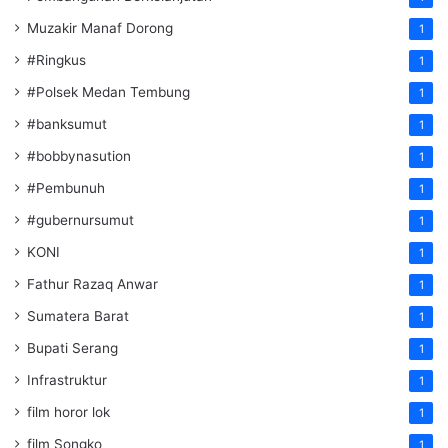
Muzakir Manaf Dorong
1
#Ringkus
1
#Polsek Medan Tembung
1
#banksumut
1
#bobbynasution
1
#Pembunuh
1
#gubernursumut
1
KONI
1
Fathur Razaq Anwar
1
Sumatera Barat
1
Bupati Serang
1
Infrastruktur
1
film horor lok
1
film Songko
1