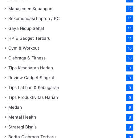
Manajemen Keuangan
12
Rekomendasi Laptop / PC
12
Gaya Hidup Sehat
12
HP & Gadget Terbaru
11
Gym & Workout
10
Olahraga & Fitness
10
Tips Kesehatan Harian
9
Review Gadget Singkat
9
Tips Latihan & Kebugaran
9
Tips Produktivitas Harian
9
Medan
9
Mental Health
8
Strategi Bisnis
8
Berita Olahraga Terbaru
8