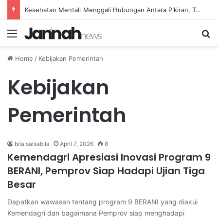
Kesehatan Mental: Menggali Hubungan Antara Pikiran, Tubuh, dan Emosi secara Mendalam
Menu
Se
Home
/
Kebijakan Pemerintah
Kebijakan
Pemerintah
bila salsabila
April 7, 2026
8
Kemendagri Apresiasi Inovasi Program 9
BERANI, Pemprov Siap Hadapi Ujian Tiga
Besar
Dapatkan wawasan tentang program 9 BERANI yang diakui
Kemendagri dan bagaimana Pemprov siap menghadapi