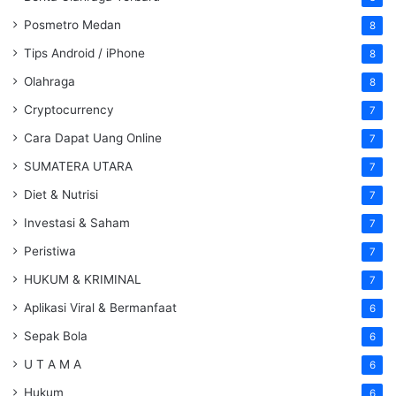
Posmetro Medan
8
Tips Android / iPhone
8
Olahraga
8
Cryptocurrency
7
Cara Dapat Uang Online
7
SUMATERA UTARA
7
Diet & Nutrisi
7
Investasi & Saham
7
Peristiwa
7
HUKUM & KRIMINAL
7
Aplikasi Viral & Bermanfaat
6
Sepak Bola
6
U T A M A
6
Hukum
6