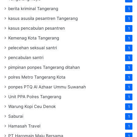
berita kriminal Tangerang
1
kasus asusila pesantren Tangerang
1
kasus pencabulan pesantren
1
Kemenag Kota Tangerang
1
pelecehan seksual santri
1
pencabulan santri
1
pimpinan ponpes Tangerang ditahan
1
polres Metro Tangerang Kota
1
ponpes PTQ Al Azhaar Ummu Suwanah
1
Unit PPA Polres Tangerang
1
Warung Kopi Ceu Denok
1
Saburai
1
Hamasah Travel
1
PT Haromain Maju Bersama
1